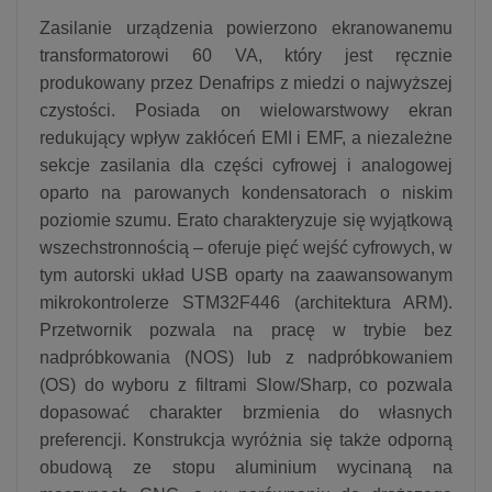
Zasilanie urządzenia powierzono ekranowanemu
transformatorowi 60 VA, który jest ręcznie
produkowany przez Denafrips z miedzi o najwyższej
czystości. Posiada on wielowarstwowy ekran
redukujący wpływ zakłóceń EMI i EMF, a niezależne
sekcje zasilania dla części cyfrowej i analogowej
oparto na parowanych kondensatorach o niskim
poziomie szumu. Erato charakteryzuje się wyjątkową
wszechstronnością – oferuje pięć wejść cyfrowych, w
tym autorski układ USB oparty na zaawansowanym
mikrokontrolerze STM32F446 (architektura ARM).
Przetwornik pozwala na pracę w trybie bez
nadpróbkowania (NOS) lub z nadpróbkowaniem
(OS) do wyboru z filtrami Slow/Sharp, co pozwala
dopasować charakter brzmienia do własnych
preferencji. Konstrukcja wyróżnia się także odporną
obudową ze stopu aluminium wycinaną na