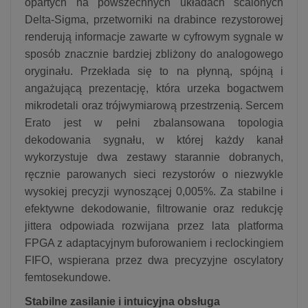
opartych na powszechnych układach scalonych
Delta-Sigma, przetworniki na drabince rezystorowej
renderują informacje zawarte w cyfrowym sygnale w
sposób znacznie bardziej zbliżony do analogowego
oryginału. Przekłada się to na płynną, spójną i
angażującą prezentację, która urzeka bogactwem
mikrodetali oraz trójwymiarową przestrzenią. Sercem
Erato jest w pełni zbalansowana topologia
dekodowania sygnału, w której każdy kanał
wykorzystuje dwa zestawy starannie dobranych,
ręcznie parowanych sieci rezystorów o niezwykle
wysokiej precyzji wynoszącej 0,005%. Za stabilne i
efektywne dekodowanie, filtrowanie oraz redukcję
jittera odpowiada rozwijana przez lata platforma
FPGA z adaptacyjnym buforowaniem i reclockingiem
FIFO, wspierana przez dwa precyzyjne oscylatory
femtosekundowe.
Stabilne zasilanie i intuicyjna obsługa