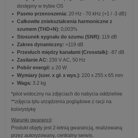
dostępny w trybie OS
Pasmo przenoszenia:
20 Hz - 70 kHz (+1 / -3 dB)
Całkowite zniekształcenia harmoniczne z
szumem (THD+N):
0,003%
Stosunek sygnału do szumu (SNR):
119 dB
Zakres dynamiczny:
>119 dB
Przesłuch między kanałami (Crosstalk):
-87 dB
Zasilanie AC:
230 V AC, 50 Hz
Pobór energii:
≤ 20 W
Wymiary (szer. x gł. x wys.):
220 x 255 x 65 mm
Waga:
3.2 kg
*pilot widoczny na zdjęciach do nabycia oddzielnie
**zdjęcia tyłu urządzenia poglądowe z racji na
kolorystykę
Warunki gwarancji
:
Produkt objęty jest 2-letnią gwarancją, realizowaną
przez autoryzowany, centralny serwis.