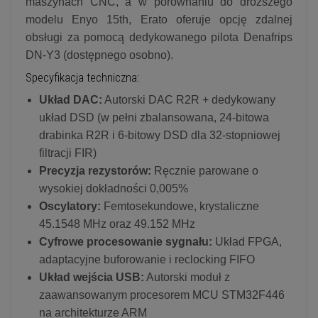
maszynach CNC, a w porównaniu do droższego
modelu Enyo 15th, Erato oferuje opcję zdalnej
obsługi za pomocą dedykowanego pilota Denafrips
DN-Y3 (dostępnego osobno).
Specyfikacja techniczna:
Układ DAC:
Autorski DAC R2R + dedykowany
układ DSD (w pełni zbalansowana, 24-bitowa
drabinka R2R i 6-bitowy DSD dla 32-stopniowej
filtracji FIR)
Precyzja rezystorów:
Ręcznie parowane o
wysokiej dokładności 0,005%
Oscylatory:
Femtosekundowe, krystaliczne
45.1548 MHz oraz 49.152 MHz
Cyfrowe procesowanie sygnału:
Układ FPGA,
adaptacyjne buforowanie i reclocking FIFO
Układ wejścia USB:
Autorski moduł z
zaawansowanym procesorem MCU STM32F446
na architekturze ARM