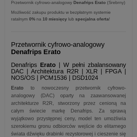
Przetwornik cyfrowo-analogowy
Denafrips Erato
(Srebrny)
Możliwość zakupu produktu w bezpłatnym systemie
ratalnym
0%
na
10 miesięcy
lub
specjalna oferta
!
Przetwornik cyfrowo-analogowy
Denafrips Erato
Denafrips
Erato
| W pełni zbalansowany
DAC | Architektura R2R | XLR | FPGA |
NOS/OS | PCM1536 | DSD1024
Erato
to nowoczesny przetwornik cyfrowo-
analogowy (DAC) oparty na zaawansowanej
architekturze R2R, stworzony przez cenioną na
całym świecie markę Denafrips. Za sprawą
wyjątkowo przystępnej ceny, model ten umożliwia
szerokiemu gronu odbiorców wejście do elitarnego
świata dźwięku drabinki rezystorowej i cieszenie się