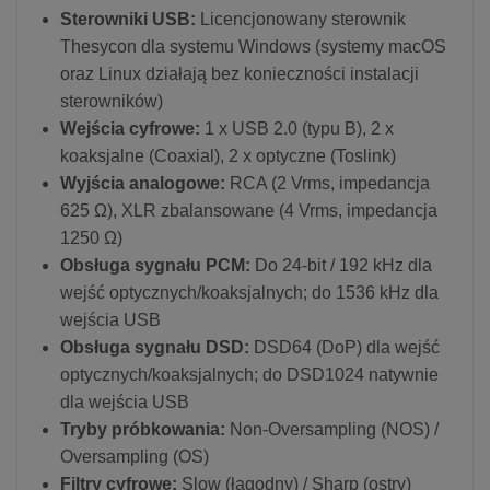
Sterowniki USB:
Licencjonowany sterownik
Thesycon dla systemu Windows (systemy macOS
oraz Linux działają bez konieczności instalacji
sterowników)
Wejścia cyfrowe:
1 x USB 2.0 (typu B), 2 x
koaksjalne (Coaxial), 2 x optyczne (Toslink)
Wyjścia analogowe:
RCA (2 Vrms, impedancja
625 Ω), XLR zbalansowane (4 Vrms, impedancja
1250 Ω)
Obsługa sygnału PCM:
Do 24-bit / 192 kHz dla
wejść optycznych/koaksjalnych; do 1536 kHz dla
wejścia USB
Obsługa sygnału DSD:
DSD64 (DoP) dla wejść
optycznych/koaksjalnych; do DSD1024 natywnie
dla wejścia USB
Tryby próbkowania:
Non-Oversampling (NOS) /
Oversampling (OS)
Filtry cyfrowe:
Slow (łagodny) / Sharp (ostry)