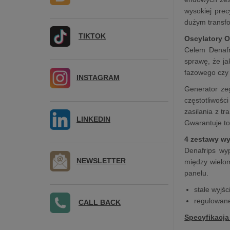
wysokiej prec
dużym transf
TIKTOK
Oscylatory 
Celem Denafr
sprawę, że ja
fazowego czy 
INSTAGRAM
Generator zeg
częstotliwoś
zasilania z t
LINKEDIN
Gwarantuje to
4 zestawy wy
Denafrips wy
NEWSLETTER
między wielo
panelu.
stałe wyjś
regulowane
CALL BACK
Specyfikacja