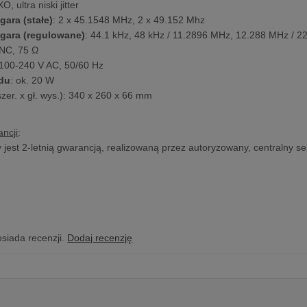
O, ultra niski jitter
gara (stałe)
: 2 x 45.1548 MHz, 2 x 49.152 Mhz
egara (regulowane)
: 44.1 kHz, 48 kHz / 11.2896 MHz, 12.288 MHz / 
BNC, 75 Ω
 100-240 V AC, 50/60 Hz
du
: ok. 20 W
zer. x gł. wys.): 340 x 260 x 66 mm
g
ncji
:
y jest 2-letnią gwarancją, realizowaną przez autoryzowany, centralny se
osiada recenzji.
Dodaj recenzję