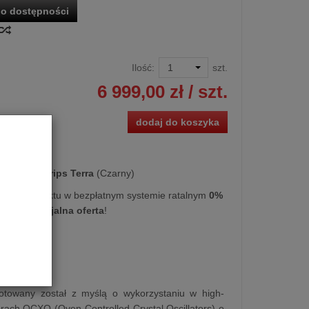
o dostępności
Ilość:
szt.
6 999,00 zł
/ szt.
dodaj do koszyka
egar
Denafrips Terra
(Czarny)
kupu produktu w bezpłatnym systemie ratalnym
0%
cy
lub
specjalna oferta
!
gotowany został z myślą o wykorzystaniu w high-
rach OCXO (Oven Controlled Crystal Oscillators) o