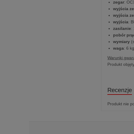
zegar
: OCX
wyjścia ze
wyjścia z
wyjścia
: 
zasilanie
:
pobór prą
wymiary
(s
waga
: 6 k
Warunki gwara
Produkt objęt
Recenzje
Produkt nie p