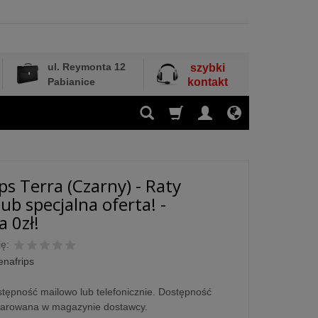
ul. Reymonta 12
szybki
Pabianice
kontakt
ps Terra (Czarny) - Raty
ub specjalna oferta! -
 0zł!
ę:
enafrips
tępność mailowo lub telefonicznie. Dostępność
larowana w magazynie dostawcy.