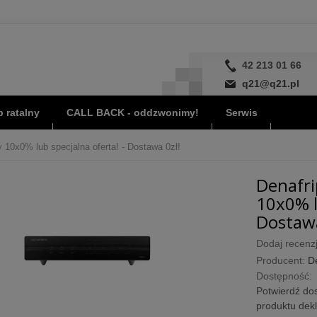
42 213 01 66
q21@q21.pl
 ratalny
CALL BACK - oddzwonimy!
Serwis
y 10x0% lub specjalna oferta! - Dostawa 0zł!
Denafri
10x0% l
Dostawa
Dodaj recenzj
Producent:
D
Dostępność:
Potwierdź dos
produktu dek