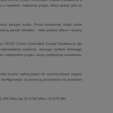
go o wysokim natężeniu prądu, który oparty jest na
ości sprzętu audio. Firma doskonale zdaje sobie
alną jakość dźwięku - niski poziom jittera i szumu
u OCXO (Oven Controlled Crystal Oscillators) dla
dpowiednie zasilanie, stosując system liniowego
kim natężeniem prądu i dużą szybkością narastania.
odel można wykorzystać do synchronizacji zegara
a konfigurować za pomocą przycisków na przednim
 12.288 MHz lub 22.5792 MHz i 24.576 MH