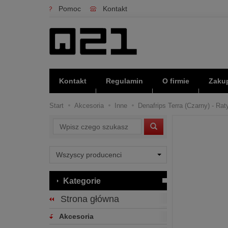
Pomoc
Kontakt
Kontakt
Regulamin
O firmie
Zakup
Start
Akcesoria
Inne
Denafrips Terra (Czarny) - Rat
Wyszukaj
Kategorie
Strona główna
Akcesoria