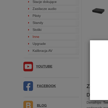
Stacje dokujące
Zasilacze audio
Piloty
Standy
Stoliki
Inne
Upgrade
Kalibracja AV
YOUTUBE
Zewnętrz
FACEBOOK
Denafrip
Denafrips
Te
BLOG
endowych zest