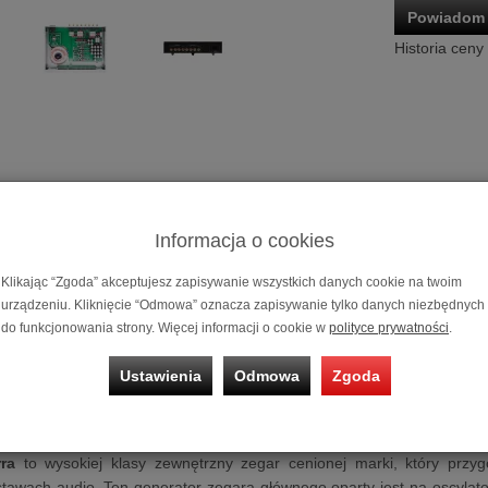
Powiadom 
Historia ceny
Informacja o cookies
Zewnętrzny z
Klikając “Zgoda” akceptujesz zapisywanie wszystkich danych cookie na twoim
urządzeniu. Kliknięcie “Odmowa” oznacza zapisywanie tylko danych niezbędnych
Możliwość za
do funkcjonowania strony. Więcej informacji o cookie w
polityce prywatności
.
na
10 miesię
Ustawienia
Odmowa
Zgoda
ny zegar
Denafrips Terra
s
Terra
| Generator zegara głównego
rra
to wysokiej klasy zewnętrzny zegar cenionej marki, który przy
awach audio. Ten generator zegara głównego oparty jest na oscylato