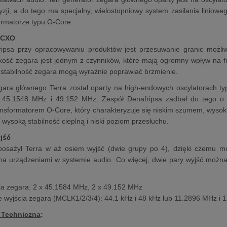
yzji, a do tego ma specjalny, wielostopniowy system zasilania liniowe
ormatorze typu O-Core.
OCXO
ipsa przy opracowywaniu produktów jest przesuwanie granic możliw
kość zegara jest jednym z czynników, które mają ogromny wpływ na fin
stabilność zegara mogą wyraźnie poprawiać brzmienie.
ara głównego Terra został oparty na high-endowych oscylatorach typ
ci 45.1548 MHz i 49.152 MHz. Zespół Denafripsa zadbał do tego o o
ransformatorem O-Core, który charakteryzuje się niskim szumem, wyso
 wysoką stabilność cieplną i niski poziom przesłuchu.
jść
posażył Terra w aż osiem wyjść (dwie grupy po 4), dzięki czemu m
ma urządzeniami w systemie audio. Co więcej, dwie pary wyjść możn
cia zegara: 2 x 45.1584 MHz, 2 x 49.152 MHz
 wyjścia zegara (MCLK1/2/3/4): 44.1 kHz i 48 kHz lub 11.2896 MHz i
 Techniczna
: