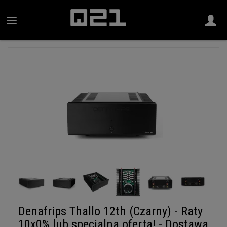
Denafrips Thallo 12th (Czarny) - Raty
10x0% lub specjalna oferta! - Dostawa