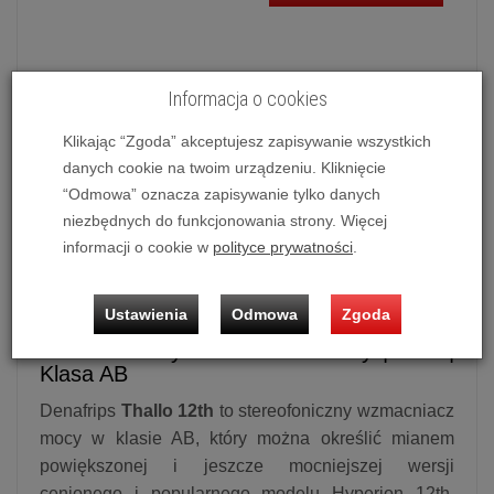
Informacja o cookies
Końcówka mocy
Denafrips Thallo 12th
(Czarny)
Możliwość zakupu produktu w bezpłatnym systemie
Klikając “Zgoda” akceptujesz zapisywanie wszystkich
ratalnym
0%
na
10 miesięcy
lub
specjalna oferta
!
danych cookie na twoim urządzeniu. Kliknięcie
“Odmowa” oznacza zapisywanie tylko danych
niezbędnych do funkcjonowania strony. Więcej
informacji o cookie w
polityce prywatności
.
Końcówka mocy
Denafrips Thallo
12th
Ustawienia
Odmowa
Zgoda
Denafrips
Thallo 12th
| Zbalansowany,
stereofoniczny wzmacniacz mocy | XLR |
Klasa AB
Denafrips
Thallo 12th
to stereofoniczny wzmacniacz
mocy w klasie AB, który można określić mianem
powiększonej i jeszcze mocniejszej wersji
cenionego i popularnego modelu Hyperion 12th.