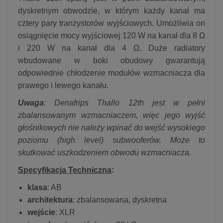
dyskretnym obwodzie, w którym każdy kanał ma
cztery pary tranzystorów wyjściowych. Umożliwia on
osiągnięcie mocy wyjściowej 120 W na kanał dla 8 Ω
i 220 W na kanał dla 4 Ω. Duże radiatory
wbudowane w boki obudowy gwarantują
odpowiednie chłodzenie modułów wzmacniacza dla
prawego i lewego kanału.
Uwaga
: Denafrips Thallo 12th jest w pełni
zbalansowanym wzmacniaczem, więc jego wyjść
głośnikowych nie należy wpinać do wejść wysokiego
poziomu (high level) subwooferów. Może to
skutkować uszkodzeniem obwodu wzmacniacza.
Specyfikacja Techniczna
:
klasa
: AB
architektura
: zbalansowana, dyskretna
wejście
: XLR