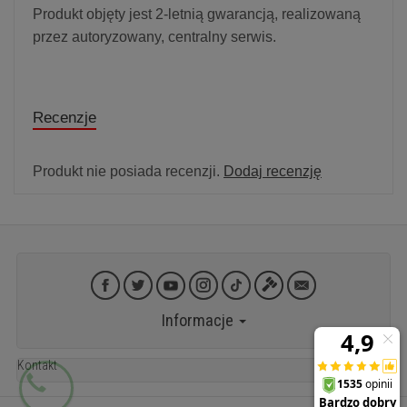
Produkt objęty jest 2-letnią gwarancją, realizowaną
przez autoryzowany, centralny serwis.
Recenzje
Produkt nie posiada recenzji.
Dodaj recenzję
Informacje
Kontakt