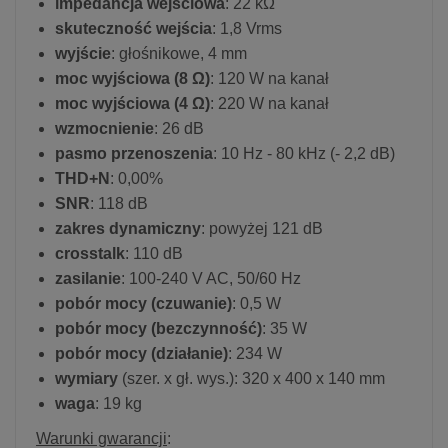
impedancja wejściowa
: 22 kΩ
skuteczność wejścia
: 1,8 Vrms
wyjście
: głośnikowe, 4 mm
moc wyjściowa (8 Ω)
: 120 W na kanał
moc wyjściowa (4 Ω)
: 220 W na kanał
wzmocnienie
: 26 dB
pasmo przenoszenia
: 10 Hz - 80 kHz (- 2,2 dB)
THD+N
: 0,00%
SNR
: 118 dB
zakres dynamiczny
: powyżej 121 dB
crosstalk
: 110 dB
zasilanie
: 100-240 V AC, 50/60 Hz
pobór mocy (czuwanie)
: 0,5 W
pobór mocy (bezczynność)
: 35 W
pobór mocy (działanie)
: 234 W
wymiary
(szer. x gł. wys.): 320 x 400 x 140 mm
waga
: 19 kg
Warunki gwarancji
: