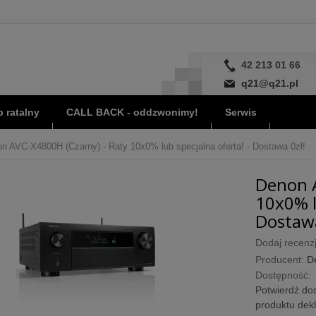
42 213 01 66
q21@q21.pl
 ratalny
CALL BACK - oddzwonimy!
Serwis
n AVC-X4800H (Czarny) - Raty 10x0% lub specjalna oferta! - Dostawa 0zł!
Denon A
10x0% l
Dostawa
Dodaj recenzj
Producent:
D
Dostępność:
Potwierdź dos
produktu dek