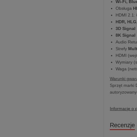
Wi-Fi, Blu
Obsługa
H
HDMI 2.1:
HDR, HLG,
3D Signal
8K Signal
Audio Retu
Strefy
Mul
HDMI (wejś
Wymiary (sz
Waga (nett
Warunki gwara
Sprzęt marki 
autoryzowany 
Informacje o 
Recenzje