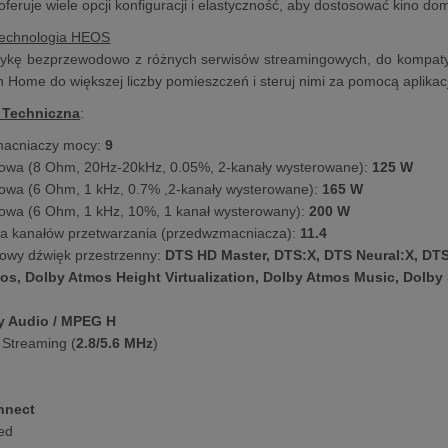
eruje wiele opcji konfiguracji i elastyczność, aby dostosować kino d
echnologia HEOS
zykę bezprzewodowo z różnych serwisów streamingowych, do kompat
n Home do większej liczby pomieszczeń i steruj nimi za pomocą aplikac
 Techniczna
:
macniaczy mocy:
9
owa (8 Ohm, 20Hz-20kHz, 0.05%, 2-kanały wysterowane):
125 W
owa (6 Ohm, 1 kHz, 0.7% ,2-kanały wysterowane):
165 W
owa (6 Ohm, 1 kHz, 10%, 1 kanał wysterowany):
200 W
ba kanałów przetwarzania (przedwzmacniacza):
11.4
owy dźwięk przestrzenny:
DTS HD Master, DTS:X, DTS Neural:X, DTS
os, Dolby Atmos Height Virtualization, Dolby Atmos Music, Dolby
ty Audio / MPEG H
 Streaming (
2.8/5.6 MHz
)
nnect
ed