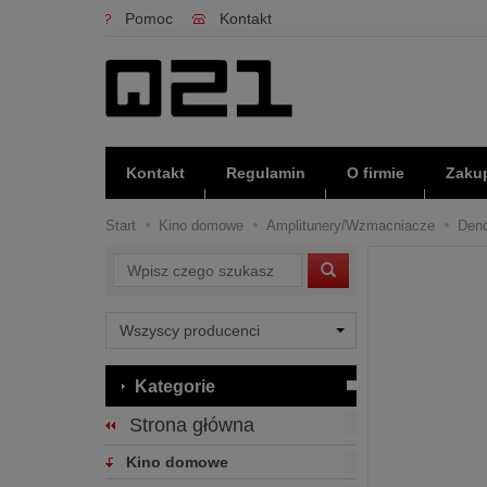
Pomoc
Kontakt
Kontakt
Regulamin
O firmie
Zakup
Start
Kino domowe
Amplitunery/Wzmacniacze
Deno
Wyszukaj
Kategorie
Strona główna
Kino domowe