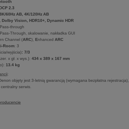
etooth
DCP 2.3
8K/60Hz AB, 4K/120Hz AB
 Dolby Vision, HDR10+, Dynamic HDR
Pass-through
Pass-Through, skalowanie, nakładka GUI
rn Channel (
ARC
),
E
nhanced
ARC
ti-Room
: 3
cia/wyjścia)
: 7/3
er. x gł. x wys.):
434 x 389 x 167 mm
o):
13.4 kg
ncji
:
Denon objęty jest 3-letnią gwarancją (wymagana bezpłatna rejestracja)
centralny serwis.
producencie