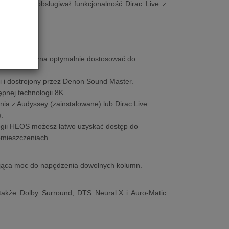
H będzie obsługiwał funkcjonalność Dirac Live z
iękowi 3D.
urządzenie można optymalnie dostosować do
 i dostrojony przez Denon Sound Master.
ępnej technologii 8K.
ia z Audyssey (zainstalowane) lub Dirac Live
.
ogii HEOS możesz łatwo uzyskać dostęp do
omieszczeniach.
jąca moc do napędzenia dowolnych kolumn.
także Dolby Surround, DTS Neural:X i Auro-Matic