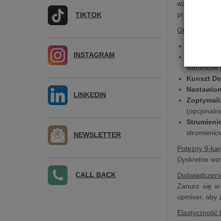
wzmacniacz w
przyszłą aktu
TIKTOK
Główne Cech
Ekscytują
INSTAGRAM
Rozbudow
warunków 
Kunszt D
Nastawion
LINKEDIN
Zoptymali
(opcjonaln
Strumieni
strumienio
NEWSLETTER
Potężny 9-ka
Dyskretne wz
CALL BACK
Doświadczeni
Zanurz się w
upmixer, aby 
Elastyczność k