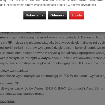
ypełni duże pomieszczenia dźwiękiem o jakości kinowej. AVC-X4800
do funkcjonowania strony. Więcej informacji o cookie w
polityce prywatności
.
alizacją oprogramowania.
y
:
Ustawienia
Odmowa
Zgoda
cy dźwięk 3D
- poczuj się jak w centrum akcji dzięki otaczającemu dźw
ane opcje dostosowywania
- dzięki licznym opcjom konfiguracji, 
panujących w pomieszczeniu.
enona
- zaprojektowany i wyprodukowany w zakładach Denon w Japonii
y na 8K
- ciesz się niesamowitą jakością wideo dzięki najnowszej dost
zuj swój pokój
- popraw wydajność dzięki opcjom korekcji pomieszczen
e uaktualnienie dostępne wraz z przyszłą aktualizacją oprogramowania)
owe przesyłanie muzyki w całym domu
- dzięki wbudowanej technol
wej muzyki i udostępniać ją głośnikom obsługującym HEOS w innych p
nałowy wzmacniacz
macniacze wysokoprądowe dostarczają do 200 W na kanał - wystarcza
e dźwięku 3D
 dźwięku dzięki Dolby Atmos, DTS:X, IMAX Enhanced i Auro-3D, a 
zoptymalizować starsze treści.
onfiguracji