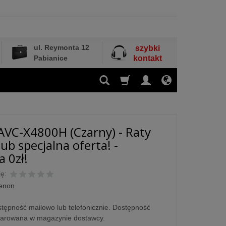
ul. Reymonta 12
szybki
Pabianice
kontakt
VC-X4800H (Czarny) - Raty
ub specjalna oferta! -
 0zł!
ę:
enon
tępność mailowo lub telefonicznie. Dostępność
larowana w magazynie dostawcy.