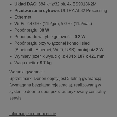
Układ DAC
: 384 kHz/32 bit, 4x ES9018K2M
Przetwarzanie cyfrowe
: ULTRA AL32 Processing
Ethernet
Wi-Fi
: 2.4 GHz (11b/g/n), 5 GHz (11a/n/ac)
Pobór prądu:
38 W
Pobór prądu w trybie gotowości:
0.2 W
Pobór prądu przy włączonej kontroli sieci
(Bluetooth, Ethernet, Wi-Fi, USB):
mniej niż 2 W
Wymiary (szer. x wys. x gł.):
434 x 107 x 421 mm
Waga (netto):
9.7 kg
Warunki gwarancji
:
Sprzęt marki Denon objęty jest 3-letnią gwarancją
(wymagana bezpłatna rejestracja), realizowaną w
systemie door-to-door przez autoryzowany centralny
serwis.
Informacje o producencie