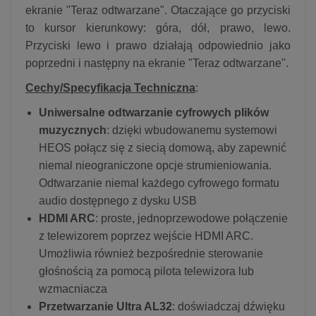
ekranie "Teraz odtwarzane". Otaczające go przyciski
to kursor kierunkowy: góra, dół, prawo, lewo.
Przyciski lewo i prawo działają odpowiednio jako
poprzedni i następny na ekranie "Teraz odtwarzane".
Cechy/Specyfikacja Techniczna
:
Uniwersalne odtwarzanie cyfrowych plików
muzycznych
: dzięki wbudowanemu systemowi
HEOS połącz się z siecią domową, aby zapewnić
niemal nieograniczone opcje strumieniowania.
Odtwarzanie niemal każdego cyfrowego formatu
audio dostępnego z dysku USB
HDMI ARC
: proste, jednoprzewodowe połączenie
z telewizorem poprzez wejście HDMI ARC.
Umożliwia również bezpośrednie sterowanie
głośnością za pomocą pilota telewizora lub
wzmacniacza
Przetwarzanie Ultra AL32
: doświadczaj dźwięku