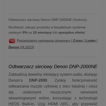
Odtwarzacz sieciowy Denon DNP-2000NE (Srebrny)
Możliwość zakupu produktu w bezpłatnym systemie
ratalnym
0%
na
10 miesięcy
lub
specjalna oferta
!
Prezentujemy najnowsze streamery |
Cyrus
|
Lumin
|
Denon
(IX.2023)
Odtwarzacz sieciowy Denon DNP-2000NE
Zaktualizuj dowolny istniejący system audio, dodając
Denon'a
DNP-2000
. Zyskaj funkcjonalność
odtwarzania muzyki cyfrowej z sieci lokalnej i ciesz
się ulubionymi muzycznymi serwisami
streamingowymi online, korzystając z technologii
HEOS Built-In. Użyj HDMI ARC, aby przenieść