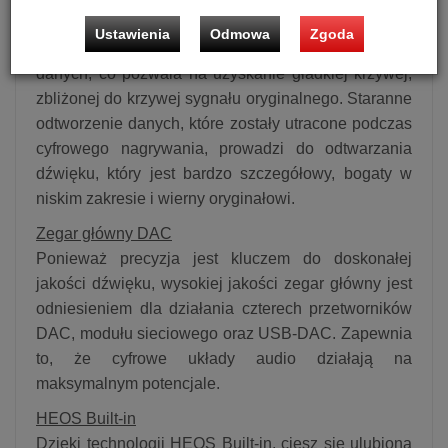
192 kHz/24-bit. Algorytmy te interpolują punkty, które
Ustawienia
Odmowa
Zgoda
powinny istnieć przed i po punktach w dużej ilości
danych, co pozwala na uzyskanie gładkiej krzywej,
zbliżonej do krzywej sygnału oryginalnego. Staranne
odtworzenie danych, które zostały utracone podczas
cyfrowego nagrywania, prowadzi do odtwarzania
dźwięku, który jest bardzo szczegółowy, bogaty w
niskim zakresie i wierny oryginałowi.
Zegar główny DAC
Ponieważ precyzja jest kluczem do doskonałej
jakości dźwięku, wysokiej jakości zegar główny jest
odniesieniem dla działania czterech przetworników
DAC, modułu sieciowego oraz USB-DAC. Zapewnia
to, że cyfrowe układy audio działają na
maksymalnym potencjale.
HEOS Built-in
Dzięki technologii HEOS Built-in, ciesz się ulubioną