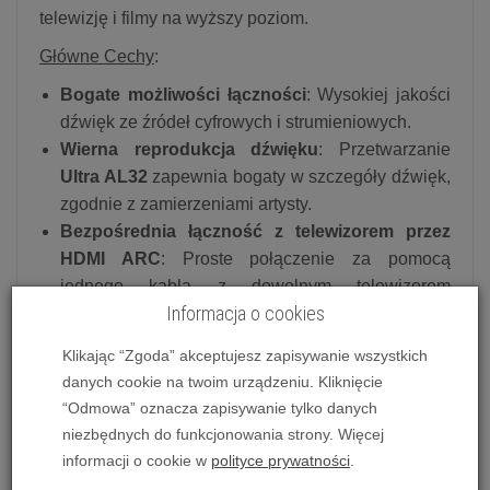
telewizję i filmy na wyższy poziom.
Główne Cechy
:
Bogate możliwości łączności
: Wysokiej jakości
dźwięk ze źródeł cyfrowych i strumieniowych.
Wierna reprodukcja dźwięku
: Przetwarzanie
Ultra AL32
zapewnia bogaty w szczegóły dźwięk,
zgodnie z zamierzeniami artysty.
Bezpośrednia łączność z telewizorem przez
HDMI ARC
: Proste połączenie za pomocą
jednego kabla z dowolnym telewizorem
Informacja o cookies
kompatybilnym z HDMI ARC.
Bogata kolorystyka
: Black (Czarny), Silver
Klikając “Zgoda” akceptujesz zapisywanie wszystkich
(Srebrny), Graphite (Grafit)
danych cookie na twoim urządzeniu. Kliknięcie
Ultra AL32 Processing
“Odmowa” oznacza zapisywanie tylko danych
Ultra AL32 Processing to zaawansowane algorytmy
niezbędnych do funkcjonowania strony. Więcej
interpolacji danych, które umożliwiają obsługę
informacji o cookie w
polityce prywatności
.
wysokiej jakości sygnałów PCM o rozdzielczości