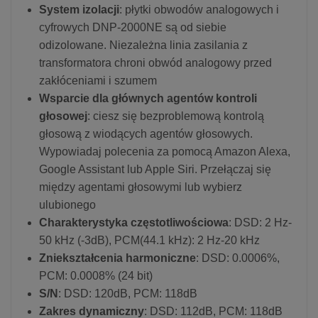
System izolacji
: płytki obwodów analogowych i
cyfrowych DNP-2000NE są od siebie
odizolowane. Niezależna linia zasilania z
transformatora chroni obwód analogowy przed
zakłóceniami i szumem
Wsparcie dla głównych agentów kontroli
głosowej
: ciesz się bezproblemową kontrolą
głosową z wiodących agentów głosowych.
Wypowiadaj polecenia za pomocą Amazon Alexa,
Google Assistant lub Apple Siri. Przełączaj się
między agentami głosowymi lub wybierz
ulubionego
Charakterystyka częstotliwościowa
: DSD: 2 Hz-
50 kHz (-3dB), PCM(44.1 kHz): 2 Hz-20 kHz
Zniekształcenia harmoniczne
: DSD: 0.0006%,
PCM: 0.0008% (24 bit)
S/N
: DSD: 120dB, PCM: 118dB
Zakres dynamiczny
: DSD: 112dB, PCM: 118dB