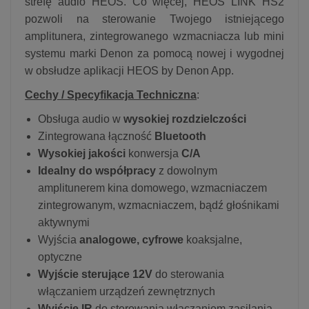
strefę audio HEOS. Co więcej, HEOS LINK HS2
pozwoli na sterowanie Twojego istniejącego
amplitunera, zintegrowanego wzmacniacza lub mini
systemu marki Denon za pomocą nowej i wygodnej
w obsłudze aplikacji HEOS by Denon App.
Cechy / Specyfikacja Techniczna
:
Obsługa audio w
wysokiej rozdzielczości
Zintegrowana łączność
Bluetooth
Wysokiej jakości
konwersja
C/A
Idealny do współpracy
z dowolnym
amplitunerem kina domowego, wzmacniaczem
zintegrowanym, wzmacniaczem, bądź głośnikami
aktywnymi
Wyjścia
analogowe, cyfrowe
koaksjalne,
optyczne
Wyjście sterujące 12V
do sterowania
włączaniem urządzeń zewnętrznych
Wyjście IR
do sterowania włączaniem zasilania,