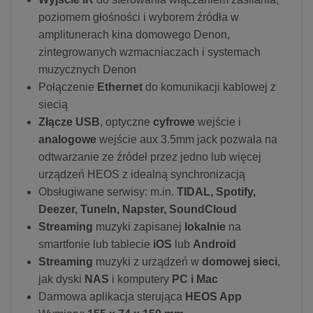
poziomem głośności i wyborem źródła w
amplitunerach kina domowego Denon,
zintegrowanych wzmacniaczach i systemach
muzycznych Denon
Połączenie
Ethernet
do komunikacji kablowej z
siecią
Złącze USB
, optyczne
cyfrowe
wejście i
analogowe
wejście aux 3.5mm jack pozwala na
odtwarzanie ze źródeł przez jedno lub więcej
urządzeń HEOS z idealną synchronizacją
Obsługiwane serwisy: m.in.
TIDAL, Spotify,
Deezer, TuneIn, Napster, SoundCloud
Streaming
muzyki zapisanej
lokalnie
na
smartfonie lub tablecie
iOS
lub
Android
Streaming
muzyki z urządzeń w
domowej sieci
,
jak dyski
NAS
i komputery
PC i Mac
Darmowa aplikacja sterująca
HEOS App