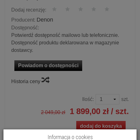
Dodaj recenzję:
Denon
Producent:
Dostępność:
Potwierdź dostępność mailowo lub telefonicznie.
Dostępność produktu deklarowana w magazynie
dostawcy.
Powiadom o dostępności
Historia ceny
Ilość:
szt.
1 899,00 zł
/ szt.
2 049,00 zł
dodaj do koszyka
Informacja o cookies