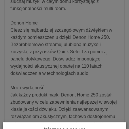
słuchaj muzyki w całym domu korzystając z
funkcjonalności multi room.
Denon Home
Ciesz się najbardziej szczegółowym dźwiękiem w
każdym pomieszczeniu dzięki Denon Home 250.
Bezproblemowo streamuj ulubioną muzykę i
korzystaj z przycisków Quick Select za pomocą
panelu dotykowego. Doświadcz imponującej
wydajności akustycznej opartej na 110 latach
doświadczenia w technologiach audio.
Moc i wydajność
Jak każdy produkt marki Denon, Home 250 został
zbudowany w celu zapewnienia najlepszej w swojej
klasie jakości dźwięku. Dzięki zaawansowanym
rozwiązaniom akustycznym, fachowo dostrojonemu
cyfrowemu przetwarzaniu sygnału i wysokiej klasy