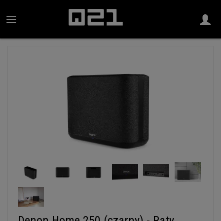
Denon Home 250 (czarny) - Raty