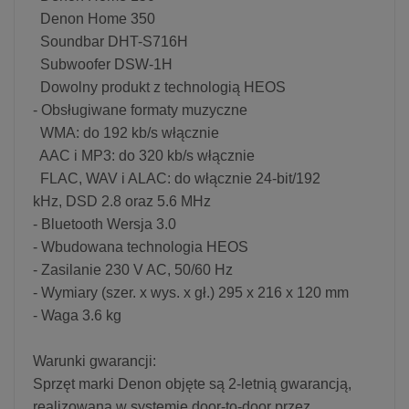
Denon Home 350
Soundbar DHT-S716H
Subwoofer DSW-1H
Dowolny produkt z technologią HEOS
- Obsługiwane formaty muzyczne
WMA: do 192 kb/s włącznie
AAC i MP3: do 320 kb/s włącznie
FLAC, WAV i ALAC: do włącznie 24-bit/192
kHz, DSD 2.8 oraz 5.6 MHz
- Bluetooth Wersja 3.0
- Wbudowana technologia HEOS
- Zasilanie 230 V AC, 50/60 Hz
- Wymiary (szer. x wys. x gł.) 295 x 216 x 120 mm
- Waga 3.6 kg
Warunki gwarancji:
Sprzęt marki Denon objęte są 2-letnią gwarancją,
realizowaną w systemie door-to-door przez