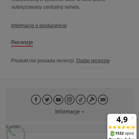
autoryzowany centralny serwis.
Informacje o producencie
Recenzje
Produkt nie posiada recenzji.
Dodaj recenzję
Informacje
Kontakt