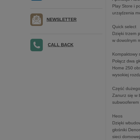
Play Store i 
urządzenia m
NEWSLETTER
Quick select
Dzięki trzem 
w dowolnym mo
CALL BACK
Kompaktowy s
Połącz dwa gł
Home 250 obsł
wysokiej rozd
Część dużego
Zanurz się w
subwooferem 
Heos
Dzięki wbudo
głośniki Deno
sieci domowej