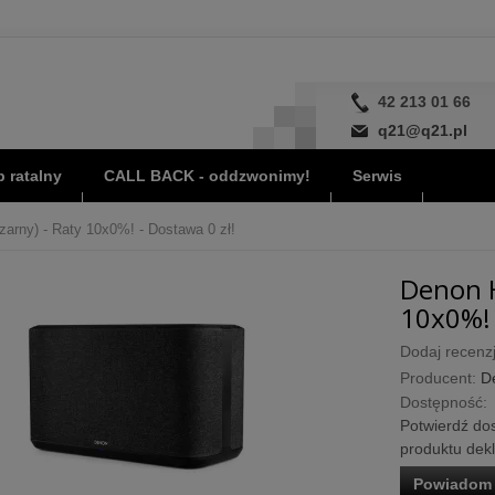
42 213 01 66
q21@q21.pl
 ratalny
CALL BACK - oddzwonimy!
Serwis
arny) - Raty 10x0%! - Dostawa 0 zł!
Denon H
10x0%! 
Dodaj recenzj
Producent:
D
Dostępność:
Potwierdź dos
produktu dek
Powiadom 