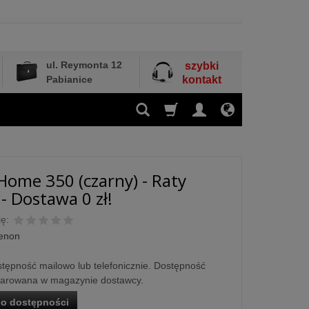
ul. Reymonta 12
szybki
Pabianice
kontakt
ome 350 (czarny) - Raty
- Dostawa 0 zł!
ę:
enon
tępność mailowo lub telefonicznie. Dostępność
larowana w magazynie dostawcy.
o dostępności