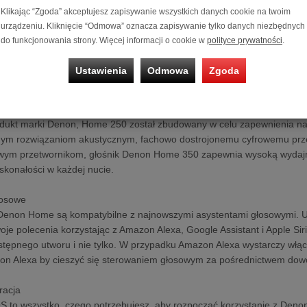
Klikając “Zgoda” akceptujesz zapisywanie wszystkich danych cookie na twoim
urządzeniu. Kliknięcie “Odmowa” oznacza zapisywanie tylko danych niezbędnych
do funkcjonowania strony. Więcej informacji o cookie w
polityce prywatności
.
jbardziej szczegółowym dźwiękiem w każdym pomieszczeniu dzięki De
ystaj z przycisków Quick Select za pomocą panelu dotykowego. Doświa
Ustawienia
Odmowa
Zgoda
świadczenia w technologiach audio.
ość
dukt marki Denon, Home 250 został zbudowany w celu zapewnienia najle
m rozwiązaniom akustycznym, fachowo dostrojonemu cyfrowemu przetw
wym przetwornikom, głośnik Denon Home 350 zapewnia wysoką wydajno
konałości w każdej nucie.
łosowe
i Denon Home są kompatybilne z najnowszymi asystentami głosowymi. Uży
je polecenia korzystając z Amazon Alexa, Google Assistant i Apple Sir
stępnego utworu i nie tylko. W przypadku Amazon Alexa wystarczy włą
azon Alexa by cieszyć się sterowaniem głosowym za pośrednictwem do
racja
S to wszystko, czego potrzebujesz, aby rozpocząć korzystanie z Denon