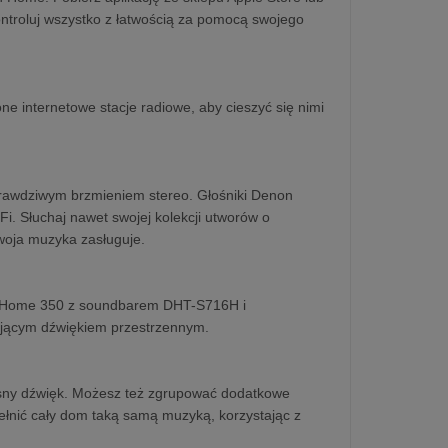
ontroluj wszystko z łatwością za pomocą swojego
 internetowe stacje radiowe, aby cieszyć się nimi
prawdziwym brzmieniem stereo. Głośniki Denon
Fi. Słuchaj nawet swojej kolekcji utworów o
Twoja muzyka zasługuje.
n Home 350 z soundbarem DHT-S716H i
jącym dźwiękiem przestrzennym.
sny dźwięk. Możesz też zgrupować dodatkowe
ełnić cały dom taką samą muzyką, korzystając z