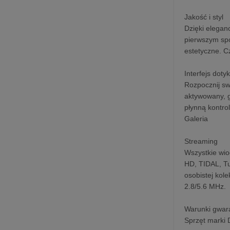
Jakość i styl
Dzięki elegan
pierwszym spo
estetyczne. C
Interfejs doty
Rozpocznij sw
aktywowany, g
płynną kontr
Galeria
Streaming
Wszystkie wio
HD, TIDAL, Tu
osobistej kol
2.8/5.6 MHz.
Warunki gwar
Sprzęt marki 