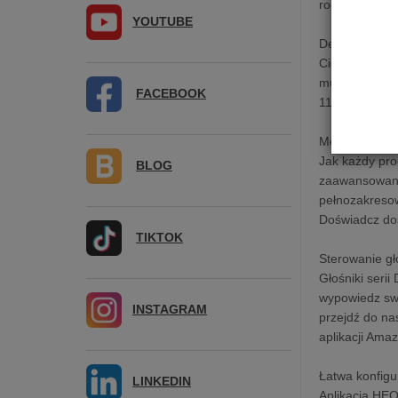
room.
YOUTUBE
Denon Home
Ciesz się na
muzykę i korz
FACEBOOK
110 latach do
Moc i wydajn
Jak każdy pro
BLOG
zaawansowany
pełnozakreso
Doświadcz dos
TIKTOK
Sterowanie g
Głośniki seri
wypowiedz swo
INSTAGRAM
przejdź do na
aplikacji Am
Łatwa konfigu
LINKEDIN
Aplikacja HEO