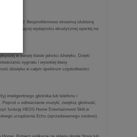
non Home 350. Bezproblemowo streamuj ulubioną
dcz imponującej wydajności akustycznej opartej na
pszej w swojej klasie jakości dźwięku. Dzięki
arzaniu sygnału i wysokiej klasy
ść dźwięku w całym spektrum częstotliwości.
j inteligentnego głośnika lub telefonu i
i. Poproś o odtwarzanie muzyki, zwiększ głośność,
czyć funkcję HEOS Home Entertainment Skill w
wolnego urządzenia Echo (sprzedawanego osobno).
 Home. Pobierz aplikację ze sklepu Apple Store lub