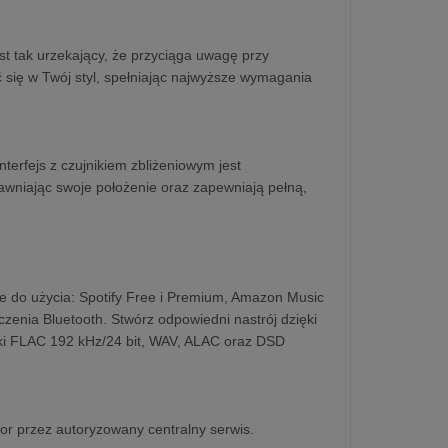
t tak urzekający, że przyciąga uwagę przy
 się w Twój styl, spełniając najwyższe wymagania
terfejs z czujnikiem zbliżeniowym jest
ujawniając swoje położenie oraz zapewniają pełną,
e do użycia: Spotify Free i Premium, Amazon Music
czenia Bluetooth. Stwórz odpowiedni nastrój dzięki
pliki FLAC 192 kHz/24 bit, WAV, ALAC oraz DSD
or przez autoryzowany centralny serwis.