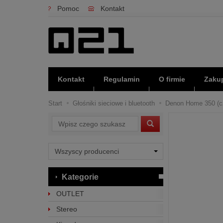
Pomoc
Kontakt
Kontakt
Regulamin
O firmie
Zakup
Start
Głośniki sieciowe i bluetooth
Denon Home 350 (cz
Wyszukaj
Kategorie
OUTLET
Stereo