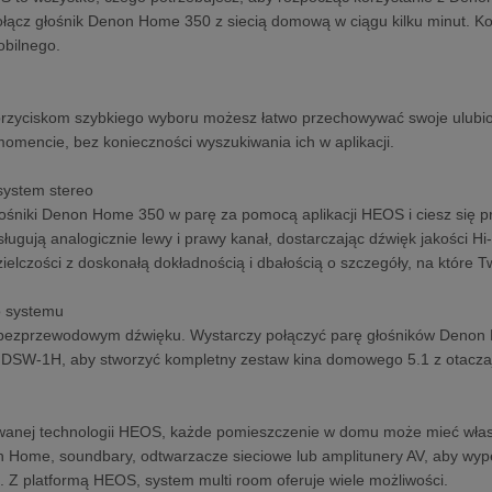
połącz głośnik Denon Home 350 z siecią domową w ciągu kilku minut. K
obilnego.
przyciskom szybkiego wyboru możesz łatwo przechowywać swoje ulubione
mencie, bez konieczności wyszukiwania ich w aplikacji.
ystem stereo
ośniki Denon Home 350 w parę za pomocą aplikacji HEOS i ciesz się 
ugują analogicznie lewy i prawy kanał, dostarczając dźwięk jakości Hi-
zielczości z doskonałą dokładnością i dbałością o szczegóły, na które 
 systemu
 bezprzewodowym dźwięku. Wystarczy połączyć parę głośników Deno
DSW-1H, aby stworzyć kompletny zestaw kina domowego 5.1 z otacza
wanej technologii HEOS, każde pomieszczenie w domu może mieć wła
n Home, soundbary, odtwarzacze sieciowe lub amplitunery AV, aby wyp
. Z platformą HEOS, system multi room oferuje wiele możliwości.