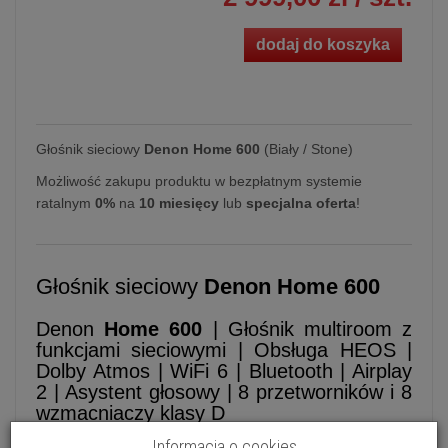
dodaj do koszyka
Głośnik sieciowy
Denon Home 600
(Biały / Stone)
Możliwość zakupu produktu w bezpłatnym systemie
ratalnym
0%
na
10 miesięcy
lub
specjalna oferta
!
Głośnik sieciowy
Denon Home 600
Denon
Home 600
| Głośnik multiroom z
funkcjami sieciowymi | Obsługa HEOS |
Dolby Atmos | WiFi 6 | Bluetooth | Airplay
2 | Asystent głosowy | 8 przetworników i 8
wzmacniaczy klasy D
Informacja o cookies
Denon Home 600 to szczytowe osiągnięcie w linii