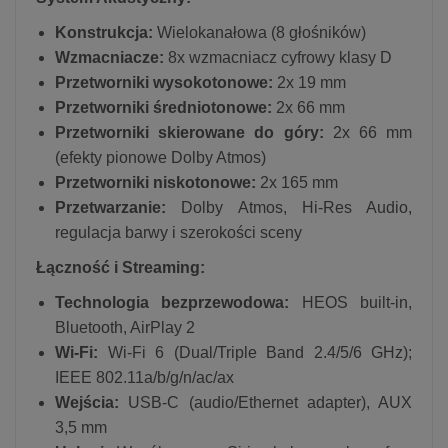
Konstrukcja:
Wielokanałowa (8 głośników)
Wzmacniacze:
8x wzmacniacz cyfrowy klasy D
Przetworniki wysokotonowe:
2x 19 mm
Przetworniki średniotonowe:
2x 66 mm
Przetworniki skierowane do góry:
2x 66 mm
(efekty pionowe Dolby Atmos)
Przetworniki niskotonowe:
2x 165 mm
Przetwarzanie:
Dolby Atmos, Hi-Res Audio,
regulacja barwy i szerokości sceny
Łączność i Streaming:
Technologia bezprzewodowa:
HEOS built-in,
Bluetooth, AirPlay 2
Wi-Fi:
Wi-Fi 6 (Dual/Triple Band 2.4/5/6 GHz);
IEEE 802.11a/b/g/n/ac/ax
Wejścia:
USB-C (audio/Ethernet adapter), AUX
3,5 mm