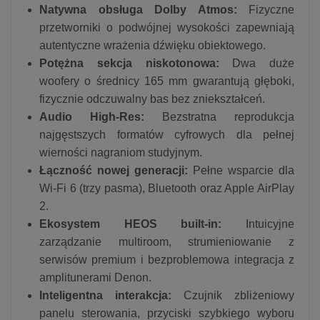
Natywna obsługa Dolby Atmos:
Fizyczne
przetworniki o podwójnej wysokości zapewniają
autentyczne wrażenia dźwięku obiektowego.
Potężna sekcja niskotonowa:
Dwa duże
woofery o średnicy 165 mm gwarantują głęboki,
fizycznie odczuwalny bas bez zniekształceń.
Audio High-Res:
Bezstratna reprodukcja
najgęstszych formatów cyfrowych dla pełnej
wierności nagraniom studyjnym.
Łączność nowej generacji:
Pełne wsparcie dla
Wi-Fi 6 (trzy pasma), Bluetooth oraz Apple AirPlay
2.
Ekosystem HEOS built-in:
Intuicyjne
zarządzanie multiroom, strumieniowanie z
serwisów premium i bezproblemowa integracja z
amplitunerami Denon.
Inteligentna interakcja:
Czujnik zbliżeniowy
panelu sterowania, przyciski szybkiego wyboru