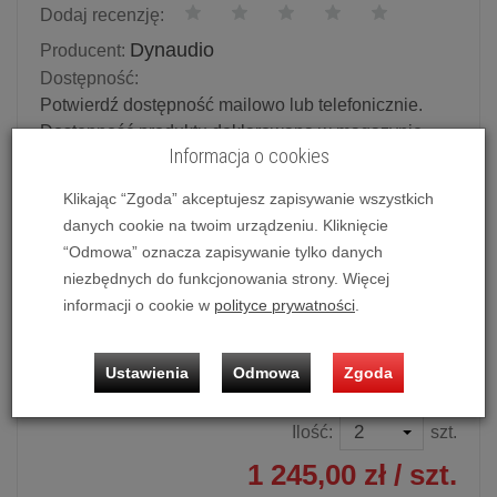
Dodaj recenzję:
Dynaudio
Producent:
Dostępność:
Potwierdź dostępność mailowo lub telefonicznie.
Dostępność produktu deklarowana w magazynie
Informacja o cookies
dostawcy.
Klikając “Zgoda” akceptujesz zapisywanie wszystkich
Powiadom o dostępności
danych cookie na twoim urządzeniu. Kliknięcie
“Odmowa” oznacza zapisywanie tylko danych
Historia ceny
niezbędnych do funkcjonowania strony. Więcej
informacji o cookie w
polityce prywatności
.
Dostępna kolorystyka
Czarny
Ustawienia
Odmowa
Zgoda
Ilość:
szt.
1 245,00 zł
/ szt.