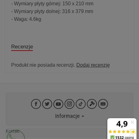
- Wymiary płyty górnej: 150 x 210 mm
- Wymiary płyty dolnej: 316 x 379 mm
- Waga: 4.6kg
Recenzje
Produkt nie posiada recenzji.
Dodaj recenzję
Informacje
Kontakt