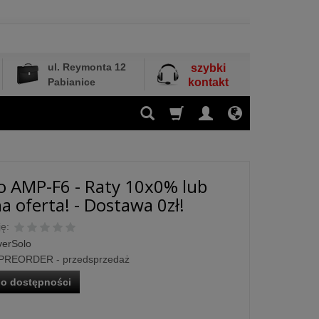
ul. Reymonta 12
szybki
Pabianice
kontakt
o AMP-F6 - Raty 10x0% lub
a oferta! - Dostawa 0zł!
ę:
verSolo
PREORDER - przedsprzedaż
o dostępności