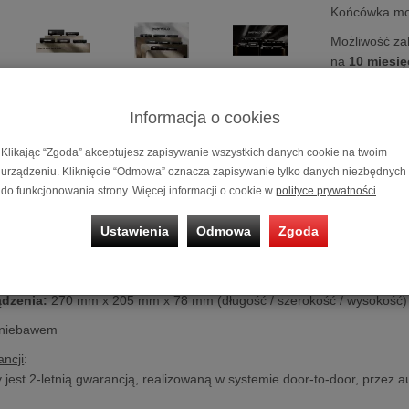
Końcówka m
Możliwość za
na
10 miesię
ka mocy
Eversolo AMP-F6
Informacja o cookies
o
AMP-F6
| Stereofoniczny wzmacniacz mocy |
Klikając “Zgoda” akceptujesz zapisywanie wszystkich danych cookie na twoim
 GaN | Wybitna wydajność i szybkość impulsowa |
urządzeniu. Kliknięcie “Odmowa” oznacza zapisywanie tylko danych niezbędnych
P-F6
to rewolucyjny, kompaktowy wzmacniacz mocy pracujący w klas
do funkcjonowania strony. Więcej informacji o cookie w
polityce prywatności
.
zotku galu (GaN). Wykorzystanie ultraszybkich charakterystyk przełączan
e niespotykanej dotąd efektywności energetycznej oraz genialnej odp
Ustawienia
Odmowa
Zgoda
eneruje imponującą moc wyjściową wynoszącą 225W na kanał przy 8
potężny zastrzyk energii z transparentnym i niezwykle dynamicznym c
ądzenia:
270 mm x 205 mm x 78 mm (długość / szerokość / wysokość)
 niebawem
ncji
:
y jest 2-letnią gwarancją, realizowaną w systemie door-to-door, przez a