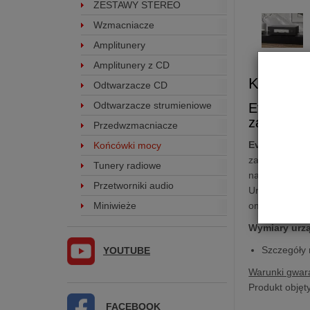
ZESTAWY STEREO
Wzmacniacze
Amplitunery
Amplitunery z CD
Końców
Odtwarzacze CD
Odtwarzacze strumieniowe
Eversol
zasilania
Przedwzmacniacze
Eversolo AM
Końcówki mocy
zasilania z a
Tunery radiowe
na osiągnięci
Przetworniki audio
Urządzenie g
Miniwieże
omów, łącząc 
Wymiary urz
Szczegóły
YOUTUBE
Warunki gwara
Produkt objęt
FACEBOOK