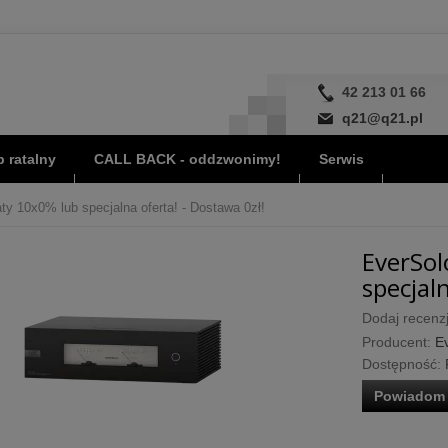
42 213 01 66
q21@q21.pl
 ratalny
CALL BACK - oddzwonimy!
Serwis
y 10x0% lub specjalna oferta! - Dostawa 0zł!
EverSol
specjaln
Dodaj recenzj
Producent:
E
Dostępność:
Powiadom 