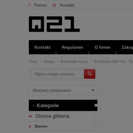
Pomoc
Kontakt
Kontakt
Regulamin
O firmie
Zakup
Start
Stereo
Końcówki mocy
EverSolo AMP-F6 - Rat
Wyszukaj
Kategorie
Strona główna
Stereo