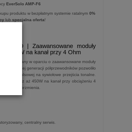
ocy
EverSolo AMP-F6
kupu produktu w bezpłatnym systemie ratalnym
0%
cy
lub
specjalna oferta
!
 Klasa D | Zaawansowane moduły
 Moc 450W na kanał przy 4 Ohm
ie D, zbudowany w oparciu o zaawansowane moduły
ia tej trzeciej generacji półprzewodników pozwoliło
owiedzi impulsowej na sywiołowe przejścia tonalne.
 omach oraz aż 450W na kanał przy obciążeniu 4
harakterem brzmienia.
utoryzowany, centralny serwis.