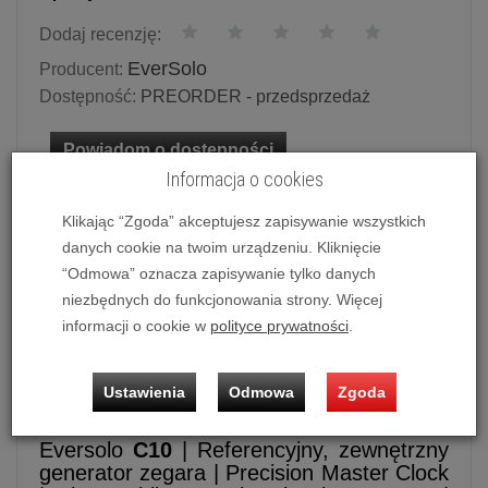
Dodaj recenzję:
EverSolo
Producent:
Dostępność:
PREORDER - przedsprzedaż
Powiadom o dostępności
Informacja o cookies
Klikając “Zgoda” akceptujesz zapisywanie wszystkich
danych cookie na twoim urządzeniu. Kliknięcie
Zewnętrzny zegar taktujący
EverSolo C10
“Odmowa” oznacza zapisywanie tylko danych
Możliwość zakupu produktu w bezpłatnym systemie
niezbędnych do funkcjonowania strony. Więcej
ratalnym
0%
na
10 miesięcy
lub
specjalna oferta
!
informacji o cookie w
polityce prywatności
.
Ustawienia
Odmowa
Zgoda
Zegar taktujący
Eversolo C10
Eversolo
C10
| Referencyjny, zewnętrzny
generator zegara | Precision Master Clock