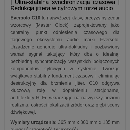
| Ultra-stabilna synchronizacja czasowa |
Redukcja jittera w cyfrowym torze audio
Eversolo C10
to najwyższej klasy, precyzyjny zegar
wzorcowy (Master Clock), zaprojektowany jako
centralny punkt odniesienia czasowego dla
flagowego ekosystemu audio marki Eversolo.
Urządzenie generuje ultra-dokładny i pozbawiony
wahań sygnał taktujący, który dba o idealną,
bezbłędną synchronizację wszystkich połączonych
komponentów cyfrowych w systemie. Tworząc
wyjątkowo stabilny fundament czasowy i eliminując
destrukcyjny dla brzmienia jitter, C10 odgrywa
kluczową rolę w dopełnieniu stacjonarnej
architektury Hi-Fi, wkraczając na najwyższy poziom
realizmu, ostrości lokalizacji źródeł oraz głębi sceny
dźwiękowej.
Wymiary urządzenia:
365 mm x 300 mm x 135 mm
(długość / szerokość / wysokość)