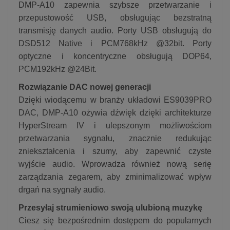
DMP-A10 zapewnia szybsze przetwarzanie i
przepustowość USB, obsługując bezstratną
transmisję danych audio. Porty USB obsługują do
DSD512 Native i PCM768kHz @32bit. Porty
optyczne i koncentryczne obsługują DOP64,
PCM192kHz @24Bit.
Rozwiązanie DAC nowej generacji
Dzięki wiodącemu w branży układowi ES9039PRO
DAC, DMP-A10 ożywia dźwięk dzięki architekturze
HyperStream IV i ulepszonym możliwościom
przetwarzania sygnału, znacznie redukując
zniekształcenia i szumy, aby zapewnić czyste
wyjście audio. Wprowadza również nową serię
zarządzania zegarem, aby zminimalizować wpływ
drgań na sygnały audio.
Przesyłaj strumieniowo swoją ulubioną muzykę
Ciesz się bezpośrednim dostępem do popularnych