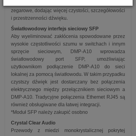
audio dostarczane są bardziej dokładne sygnały
zegarowe, dodając więcej czystości, szczegółowości
i przestrzenności dźwięku.
Światłowodowy interfejs sieciowy SFP
Aby wyeliminować zakłócenia spowodowane przez
wysokie częstotliwości szumu w switchach i innym
sprzęcie sieciowym, DMP-A10 wprowadza
światłowodowy port SFP, umożliwiając
użytkownikom podłączenie DMP-A10 do sieci
lokalnej za pomocą światłowodu. W takim przypadku
czystszy dźwięk jest dostarczany bez połączenia
elektrycznego między przełącznikiem sieciowym a
DMP-A10. Tradycyjne połączenia Ethernet RJ45 są
również obsługiwane dla łatwej integracji.
*Moduł SFP należy zakupić osobno
Crystal Clear Audio
Przewody z miedzi monokrystalicznej pokrytej