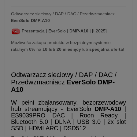
Odtwarzacz sieciowy / DAP / DAC / Przedwzmacniacz
EverSolo DMP-A10
Prezentacja | EverSolo |
DMP-A10
| [I.2025]
Możliwość zakupu produktu w bezpłatnym systemie
ratalnym
0%
na
10 lub 20 miesięcy
lub
specjalna oferta
!
Odtwarzacz sieciowy / DAP / DAC /
Przedwzmacniacz
EverSolo DMP-
A10
W pełni zbalansowany, bezprzewodowy
hub streamujący - EverSolo
DMP-A10
|
ES9039PRO DAC | Roon Ready |
Bluetooth 5.0 | DLNA | USB 3.0 | 2x slot
SSD | HDMI ARC | DSD512