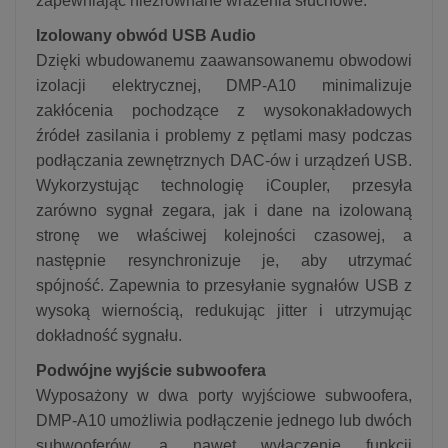
zapewniając niezrównane wrażenia słuchowe.
Izolowany obwód USB Audio
Dzięki wbudowanemu zaawansowanemu obwodowi
izolacji elektrycznej, DMP-A10 minimalizuje
zakłócenia pochodzące z wysokonakładowych
źródeł zasilania i problemy z pętlami masy podczas
podłączania zewnętrznych DAC-ów i urządzeń USB.
Wykorzystując technologię iCoupler, przesyła
zarówno sygnał zegara, jak i dane na izolowaną
stronę we właściwej kolejności czasowej, a
następnie resynchronizuje je, aby utrzymać
spójność. Zapewnia to przesyłanie sygnałów USB z
wysoką wiernością, redukując jitter i utrzymując
dokładność sygnału.
Podwójne wyjście subwoofera
Wyposażony w dwa porty wyjściowe subwoofera,
DMP-A10 umożliwia podłączenie jednego lub dwóch
subwooferów, a nawet wyłączenie funkcji