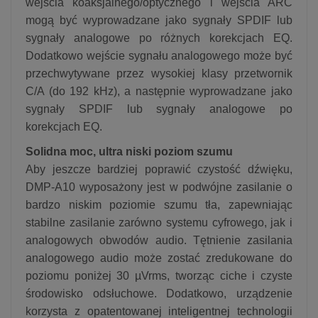
wejścia koaksjalnego/optycznego i wejścia ARC
mogą być wyprowadzane jako sygnały SPDIF lub
sygnały analogowe po różnych korekcjach EQ.
Dodatkowo wejście sygnału analogowego może być
przechwytywane przez wysokiej klasy przetwornik
C/A (do 192 kHz), a następnie wyprowadzane jako
sygnały SPDIF lub sygnały analogowe po
korekcjach EQ.
Solidna moc, ultra niski poziom szumu
Aby jeszcze bardziej poprawić czystość dźwięku,
DMP-A10 wyposażony jest w podwójne zasilanie o
bardzo niskim poziomie szumu tła, zapewniając
stabilne zasilanie zarówno systemu cyfrowego, jak i
analogowych obwodów audio. Tętnienie zasilania
analogowego audio może zostać zredukowane do
poziomu poniżej 30 µVrms, tworząc ciche i czyste
środowisko odsłuchowe. Dodatkowo, urządzenie
korzysta z opatentowanej inteligentnej technologii