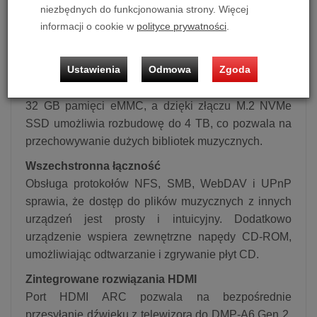
Urządzenie doskonale współpracuje z
niezbędnych do funkcjonowania strony. Więcej
informacji o cookie w
polityce prywatności
.
wzmacniaczami mocy i aktywnymi głośnikami,
dostarczając precyzyjny i bogaty dźwięk.
Ustawienia
Odmowa
Zgoda
Pamięć i rozszerzalność
Urządzenie wyposażono w 4 GB pamięci DDR oraz
32 GB pamięci eMMC, a dzięki złączu M.2 NVMe
SSD umożliwia rozbudowę do 4 TB, co pozwala na
przechowywanie dużych bibliotek muzycznych.
Wszechstronna łączność
Obsługa protokołów NFS, SMB, WebDAV i UPnP
sprawia, że dostęp do plików muzycznych z innych
urządzeń jest prosty i intuicyjny. Dodatkowo
urządzenie wspiera zewnętrzne napędy CD-ROM,
umożliwiając odtwarzanie i zgrywanie płyt CD.
Zintegrowane rozwiązania HDMI
Port HDMI ARC pozwala na bezpośrednie
przesyłanie dźwięku z telewizora do DMP-A6 Gen 2,