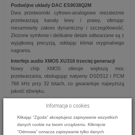
Podwójne układy DAC ES9038Q2M
Dwa przetworniki cyfrowo-analogowe niezależnie
przetwarzają kanały lewy i prawy, oferując
niesamowity zakres dynamiczny i szczegółowość.
Złożone symfonie i delikatne detale odtwarzane są z
wyjątkową precyzją, oddając klimat oryginalnego
nagrania.
Interfejs audio XMOS XU316 trzeciej generacji
Nowy chip XMOS oferuje większą moc
przetwarzania, obsługując natywny DSD512 i PCM
768 kHz przy 32 bitach, co gwarantuje najwyższą
jakość dźwięku.
W pełni zbalansowana architektura obwodów
Informacja o cookies
DMP-A6 Gen 2 posiada w pełni zbalansowany
projekt od dekodowania po wyjście, obsługujący
Klikając “Zgoda” akceptujesz zapisywanie wszystkich
złącza XLR i RCA, co zapewnia niższe
danych cookie na twoim urządzeniu. Kliknięcie
zniekształcenia oraz większy zakres dynamiczny.
“Odmowa” oznacza zapisywanie tylko danych