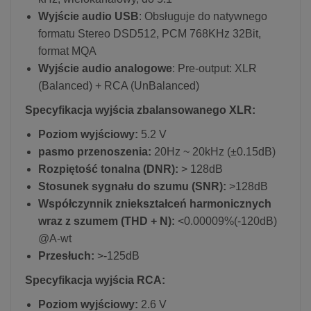
Wyjście audio USB
: Obsługuje do natywnego
formatu Stereo DSD512, PCM 768KHz 32Bit,
format MQA
Wyjście audio analogowe
: Pre-output: XLR
(Balanced) + RCA (UnBalanced)
Specyfikacja wyjścia zbalansowanego XLR:
Poziom wyjściowy:
5.2 V
pasmo przenoszenia:
20Hz ~ 20kHz (±0.15dB)
Rozpiętość tonalna (DNR):
> 128dB
Stosunek sygnału do szumu (SNR):
>128dB
Współczynnik zniekształceń harmonicznych
wraz z szumem (THD + N):
<0.00009%(-120dB)
@A-wt
Przesłuch:
>-125dB
Specyfikacja wyjścia RCA:
Poziom wyjściowy:
2.6 V