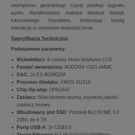
zewnętrzne, gwarantując czysty przekaz sygnału
audio. Wyrafinowana matowa tekstura dodaje
luksusowego charakteru, zmieniając każdą
interakcję w zmysłowe doświadczenie.
Specyfikacja Techniczna
:
Podstawowe parametry:
Wyświetlacz:
6-calowy ekran dotykowy LCD
Pamięć wewnętrzna:
4GDDR4 +32G eMMC
DAC:
2x ES 9038Q2M
Procesor dźwięku:
XMOS XU316
Chip Op-amp
: OPA1642
Zasilacz:
Niski poziom szumu, wysokiej jakości
zasilacz liniowy
Wbudowany slot SSD:
Protokół M.2 NVME 3.0
2280, do 4 TB
Porty USB-A
: 2x USB3.0
Złącze Ethernet:
RJ-45 (10/100/1000Mbps)