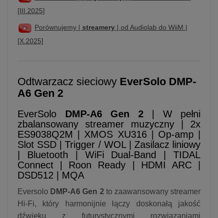
[III.2025]
Porównujemy |
streamery
| od Audiolab do WiiM |
[X.2025]
Odtwarzacz sieciowy
EverSolo DMP-
A6 Gen 2
EverSolo
DMP-A6 Gen 2
| W pełni
zbalansowany streamer muzyczny | 2x
ES9038Q2M | XMOS XU316 | Op-amp |
Slot SSD | Trigger / WOL | Zasilacz liniowy
| Bluetooth | WiFi Dual-Band | TIDAL
Connect | Roon Ready | HDMI ARC |
DSD512 | MQA
Eversolo
DMP-A6 Gen 2
to zaawansowany streamer
Hi-Fi, który harmonijnie łączy doskonałą jakość
dźwięku z futurystycznymi rozwiązaniami