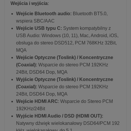
Wejścia i wyjścia
:
Wejście Bluetooth audio:
Bluetooth BT5.0,
wspiera SBC/AAC
Wejście USB typu C:
System kompatybilny z
USB Audio: Windows (10, 11), Mac, Android, iOS,
obsługa do stereo DSD512, PCM 768KHz 32Bit,
MQA
Wejście Optyczne (Toslink) / Koncentryczne
(Coaxial):
Wsparcie do stereo PCM 192KHz
24Bit, DSD64 Dop, MQA
Wyjście Optyczne (Toslink) / Koncentryczne
(Coaxial):
Wsparcie do stereo PCM 192KHz
24Bit, DSD64 Dop, MQA
Wejście HDMI ARC
: Wsparcie do Stereo PCM
192KHz/24Bit
Wyjście HDMI Audio / DSD (HDMI OUT):
Natywny dźwięk wielokanałowy DSD64/PCM 192
kHz, wielokanałowy, do 5.1