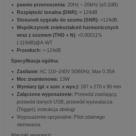
pasmo przenoszenia:
20Hz ~ 20kHz (±0.2dB)
Rozpiętość tonalna (DNR):
> 124dB
Stosunek sygnału do szumu (SNR):
>124dB
Współczynnik zniekształceń harmonicznych
wraz z szumem (THD + N):
<0.00011%
(-119dB)@A-WT
Przesłuch:
>-124dB
Specyfikacja ogólna:
Zasilanie:
AC 110~240V 50/60Hz, Max 0.35A
Moc znamionowa:
13W
Wymiary (gł. x szer. x wys.):
187 x 270 x 90 mm
Załączone wyposażenie:
Przewód zasilający,
przewód danych USB, przewód wyzwalacza
(Trigger), instrukcja obsługi
Wyposażenie opcjonalne: Pilot zdalnego
sterowania
Warunki gwarancji
: