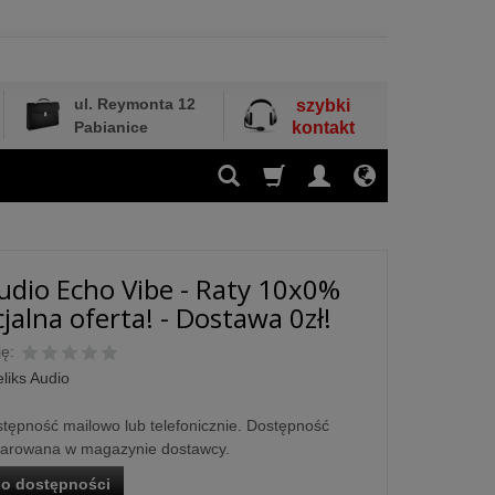
ul. Reymonta 12
szybki
Pabianice
kontakt
Audio Echo Vibe - Raty 10x0%
jalna oferta! - Dostawa 0zł!
ę:
liks Audio
tępność mailowo lub telefonicznie. Dostępność
larowana w magazynie dostawcy.
o dostępności