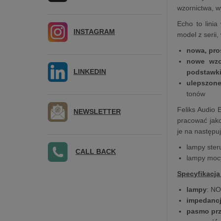
wzornictwa, w
Echo to lini
INSTAGRAM
model z serii
nowa, pro
nowe wzo
LINKEDIN
podstawk
ulepszon
tonów
Feliks Audio 
NEWSLETTER
pracować jak
je na następu
lampy ster
CALL BACK
lampy moc
Specyfikacja
lampy
: N
impedanc
pasmo pr