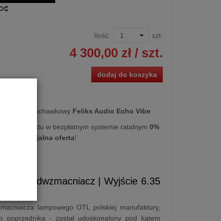
Ilość:
szt.
4 300,00 zł
/ szt.
dodaj do koszyka
acniacz słuchawkowy
Feliks Audio Echo Vibe
kupu produktu w bezpłatnym systemie ratalnym
0%
cy
lub
specjalna oferta
!
 / przedwzmacniacz | Wyjście 6.35
acniacza lampowego OTL polskiej manufaktury,
em poprzednika - został udoskonalony pod kątem