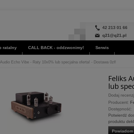
42 213 01 66
q21@q21.pl
 ratalny
CALL BACK - oddzwonimy!
Serwis
 Audio Echo Vibe - Raty 10x0% lub specjalna oferta! - Dostawa 0zł!
Feliks 
lub spec
Dodaj recenzj
Producent:
Fe
Dostępność:
Potwierdź dos
produktu dek
Powiadom 