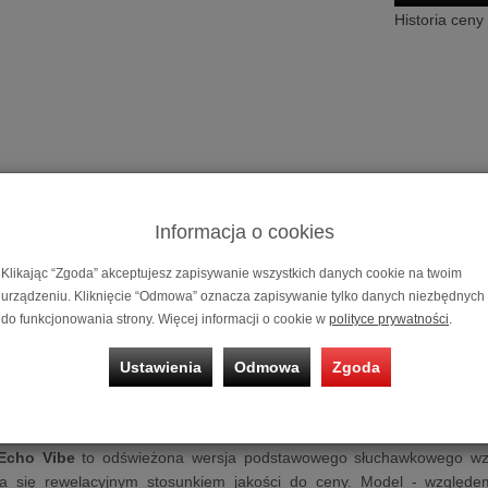
Historia ceny
Informacja o cookies
Lampowy wzm
Klikając “Zgoda” akceptujesz zapisywanie wszystkich danych cookie na twoim
Możliwość za
urządzeniu. Kliknięcie “Odmowa” oznacza zapisywanie tylko danych niezbędnych
na
10 miesię
do funkcjonowania strony. Więcej informacji o cookie w
polityce prywatności
.
acz słuchawkowy
Feliks Audio Echo Vibe
Ustawienia
Odmowa
Zgoda
dio
Echo Vibe
| Lampowy wzmacniacz słuchawkowy
 6N6P i NOS 6N1P
Echo Vibe
to odświeżona wersja podstawowego słuchawkowego wzm
ia się rewelacyjnym stosunkiem jakości do ceny. Model - względ