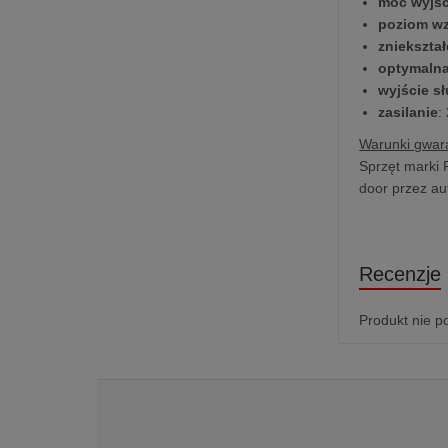
moc wyjś
poziom w
zniekszta
optymalna
wyjście 
zasilanie
:
Warunki gwara
Sprzęt marki 
door przez au
Recenzje
Produkt nie p