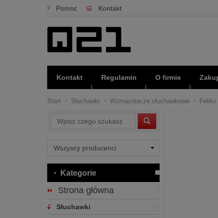
Pomoc
Kontakt
Kontakt
Regulamin
O firmie
Zakup
Start
Słuchawki
Wzmacniacze słuchawkowe
Feliks
Wyszukaj
Kategorie
Strona główna
Słuchawki