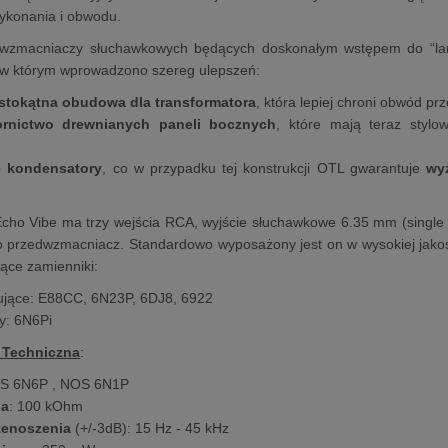
ykonania i obwodu.
a wzmacniaczy słuchawkowych będących doskonałym wstępem do “lam
, w którym wprowadzono szereg ulepszeń:
stokątna obudowa dla transformatora
, która lepiej chroni obwód pr
rnictwo drewnianych paneli bocznych
, które mają teraz styl
i
e kondensatory
, co w przypadku tej konstrukcji OTL gwarantuje
wy
Echo Vibe ma trzy wejścia RCA, wyjście słuchawkowe 6.35 mm (single 
o przedwzmacniacz. Standardowo wyposażony jest on w wysokiej ja
jące zamienniki:
ujące: E88CC, 6N23P, 6DJ8, 6922
y: 6N6Pi
 Techniczna
:
OS 6N6P , NOS 6N1P
ja
: 100 kOhm
zenoszenia
(+/-3dB): 15 Hz - 45 kHz