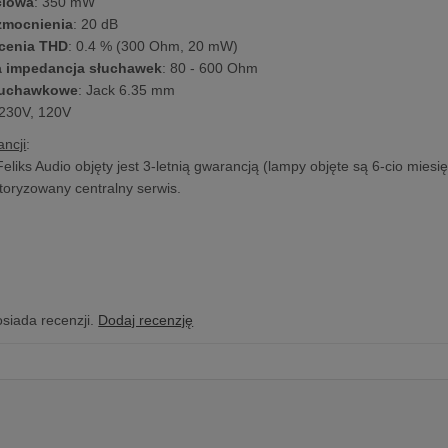
ciowa
: 350 mW
zmocnienia
: 20 dB
łcenia THD
: 0.4 % (300 Ohm, 20 mW)
 impedancja słuchawek
: 80 - 600 Ohm
słuchawkowe
: Jack 6.35 mm
 230V, 120V
ncji
:
Feliks Audio objęty jest 3-letnią gwarancją (lampy objęte są 6-cio mies
toryzowany centralny serwis.
osiada recenzji.
Dodaj recenzję