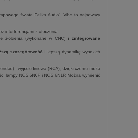
powego świata Feliks Audio”. Vibe to najnowszy
zez interferencjami z otoczenia
owe żłobienia (wykonane w CNC) i
zintegrowane
ższą szczegółowość
i lepszą dynamikę wysokich
ended) i wyjście liniowe (RCA), dzięki czemu może
kości lampy NOS 6N6P i NOS 6N1P. Można wymienić