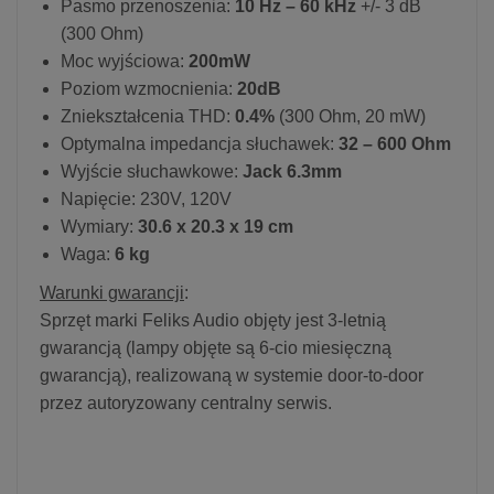
Pasmo przenoszenia:
10 Hz – 60 kHz
+/- 3 dB
(300 Ohm)
Moc wyjściowa:
200mW
Poziom wzmocnienia:
20dB
Zniekształcenia THD:
0.4%
(300 Ohm, 20 mW)
Optymalna impedancja słuchawek:
32 – 600 Ohm
Wyjście słuchawkowe:
Jack 6.3mm
Napięcie: 230V, 120V
Wymiary:
30.6 x 20.3 x 19 cm
Waga:
6 kg
Warunki gwarancji
:
Sprzęt marki Feliks Audio objęty jest 3-letnią
gwarancją (lampy objęte są 6-cio miesięczną
gwarancją), realizowaną w systemie door-to-door
przez autoryzowany centralny serwis.