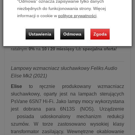
“Odmowa” oznacza zapisywanie tylko danych
niezbędnych do funkcjonowania strony. Więcej
informacji o cookie w
polityce prywatności
.
Lampowy wzmacniacz słuchawkowy Feliks Audio Elise Mk2
(2021)
Ustawienia
Odmowa
Zgoda
Możliwość zakupu produktu w bezpłatnym systemie
ratalnym
0%
na
10 i 20 miesięcy
lub
specjalna oferta
!
Lampowy wzmacniacz słuchawkowy Feliks Audio
Elise Mk2 (2021)
Elise
to ręcznie produkowany wzmacniacz
słuchawkowy, oparty jest na lampach sterujących
PsVane 6SN7 Hi-Fi. Jako lampy mocy wykorzystana
jest dobrana para 6N13S (NOS). Urządzenie
posiada udoskonalony mechanizm redukcji
szumów. W torze zastosowano wysokiej klasy
transformator zasilający. Wewnętrzne okablowanie