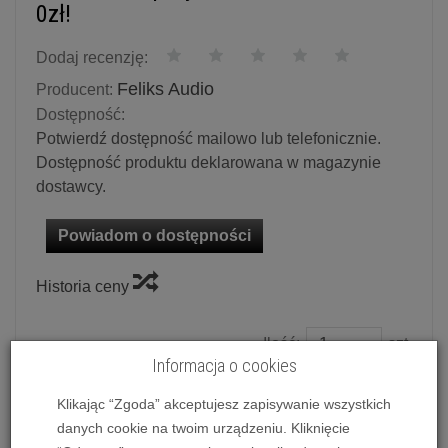
0zł!
Dodaj recenzję:
Feliks Audio
Producent:
Dostępność:
Potwierdź dostępność mailowo lub telefonicznie.
Dostępność produktu deklarowana w magazynie
dostawcy.
Powiadom o dostępności
Historia ceny
Ilość:
szt.
Informacja o cookies
7 200,00 zł
/ szt.
Klikając “Zgoda” akceptujesz zapisywanie wszystkich
dodaj do koszyka
danych cookie na twoim urządzeniu. Kliknięcie