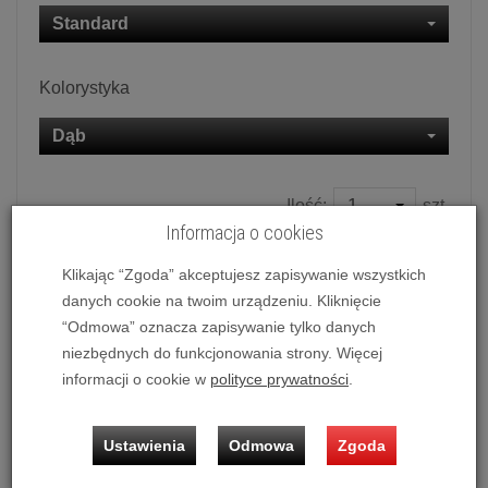
Standard
Kolorystyka
Dąb
Ilość:
szt.
Informacja o cookies
29 500,00 zł
/ szt.
Klikając “Zgoda” akceptujesz zapisywanie wszystkich
dodaj do koszyka
danych cookie na twoim urządzeniu. Kliknięcie
“Odmowa” oznacza zapisywanie tylko danych
niezbędnych do funkcjonowania strony. Więcej
informacji o cookie w
polityce prywatności
.
Lampowy wzmacniacz słuchawkowy Feliks Audio Envy
Ustawienia
Odmowa
Zgoda
Możliwość zakupu produktu w bezpłatnym systemie
ratalnym
0%
na
10 i 20 miesięcy
lub
specjalna oferta
!