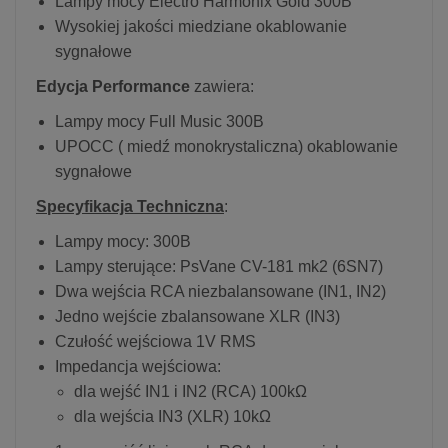
Lampy mocy Electro Harmonix Gold 300B
Wysokiej jakości miedziane okablowanie
sygnałowe
Edycja Performance
zawiera:
Lampy mocy Full Music 300B
UPOCC ( miedź monokrystaliczna) okablowanie
sygnałowe
Specyfikacja Techniczna
:
Lampy mocy: 300B
Lampy sterujące: PsVane CV-181 mk2 (6SN7)
Dwa wejścia RCA niezbalansowane (IN1, IN2)
Jedno wejście zbalansowane XLR (IN3)
Czułość wejściowa 1V RMS
Impedancja wejściowa:
dla wejść IN1 i IN2 (RCA) 100kΩ
dla wejścia IN3 (XLR) 10kΩ