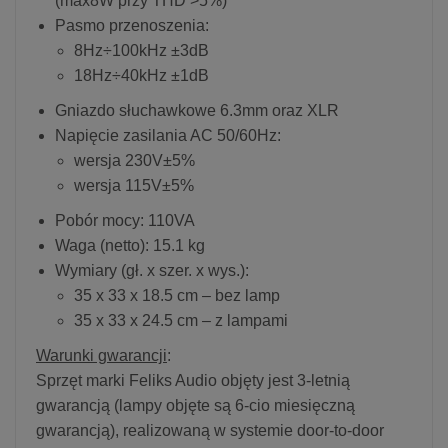
(max8W przy THD >5%)
Pasmo przenoszenia:
8Hz÷100kHz ±3dB
18Hz÷40kHz ±1dB
Gniazdo słuchawkowe 6.3mm oraz XLR
Napięcie zasilania AC 50/60Hz:
wersja 230V±5%
wersja 115V±5%
Pobór mocy: 110VA
Waga (netto): 15.1 kg
Wymiary (gł. x szer. x wys.):
35 x 33 x 18.5 cm – bez lamp
35 x 33 x 24.5 cm – z lampami
Warunki gwarancji
:
Sprzęt marki Feliks Audio objęty jest 3-letnią
gwarancją (lampy objęte są 6-cio miesięczną
gwarancją), realizowaną w systemie door-to-door