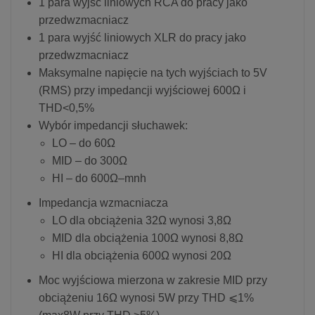
1 para wyjść liniowych RCA do pracy jako
przedwzmacniacz
1 para wyjść liniowych XLR do pracy jako
przedwzmacniacz
Maksymalne napięcie na tych wyjściach to 5V
(RMS) przy impedancji wyjściowej 600Ω i
THD<0,5%
Wybór impedancji słuchawek:
LO – do 60Ω
MID – do 300Ω
HI – do 600Ω–mnh
Impedancja wzmacniacza
LO dla obciążenia 32Ω wynosi 3,8Ω
MID dla obciążenia 100Ω wynosi 8,8Ω
HI dla obciążenia 600Ω wynosi 20Ω
Moc wyjściowa mierzona w zakresie MID przy
obciążeniu 16Ω wynosi 5W przy THD ⩽1%