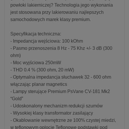
powłoki lakierniczej? Technologia jego wykonania
jest stosowana przy lakierowaniu najlepszych
samochodowych marek klasy premium.
Specyfikacja techniczna:
- Impedancja wejściowa: 100 kOhm
- Pasmo przenoszenia 8 Hz - 75 Khz +/- 3 dB (300
ohm)
- Moc wyjściowa 250mW
- THD 0.4 % (300 ohm, 20 mW)
- Optymalna impedancja słuchawek 32 - 600 ohm
włączając planar magnetics
- Lampy sterujące Premium PsVane CV-181 Mk2
“Gold”
- Udoskonalony mechanizm redukcji szumów
- Wysokiej klasy transformator zasilający
- Okablowanie wewnętrzne ze 100% czystej miedzi,
w teflonowym oplocie Teflonowe podstawki pod