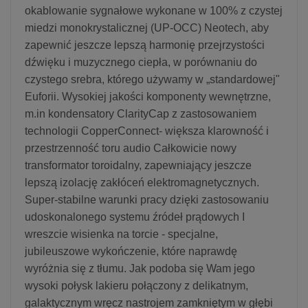
okablowanie sygnałowe wykonane w 100% z czystej
miedzi monokrystalicznej (UP-OCC) Neotech, aby
zapewnić jeszcze lepszą harmonię przejrzystości
dźwięku i muzycznego ciepła, w porównaniu do
czystego srebra, którego używamy w „standardowej"
Euforii. Wysokiej jakości komponenty wewnętrzne,
m.in kondensatory ClarityCap z zastosowaniem
technologii CopperConnect- większa klarowność i
przestrzenność toru audio Całkowicie nowy
transformator toroidalny, zapewniający jeszcze
lepszą izolację zakłóceń elektromagnetycznych.
Super-stabilne warunki pracy dzięki zastosowaniu
udoskonalonego systemu źródeł prądowych I
wreszcie wisienka na torcie - specjalne,
jubileuszowe wykończenie, które naprawdę
wyróżnia się z tłumu. Jak podoba się Wam jego
wysoki połysk lakieru połączony z delikatnym,
galaktycznym wręcz nastrojem zamkniętym w głębi