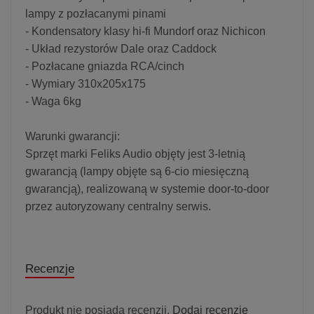
lampy z pozłacanymi pinami
- Kondensatory klasy hi-fi Mundorf oraz Nichicon
- Układ rezystorów Dale oraz Caddock
- Pozłacane gniazda RCA/cinch
- Wymiary 310x205x175
- Waga 6kg
Warunki gwarancji:
Sprzęt marki Feliks Audio objęty jest 3-letnią
gwarancją (lampy objęte są 6-cio miesięczną
gwarancją), realizowaną w systemie door-to-door
przez autoryzowany centralny serwis.
Recenzje
Produkt nie posiada recenzji.
Dodaj recenzję