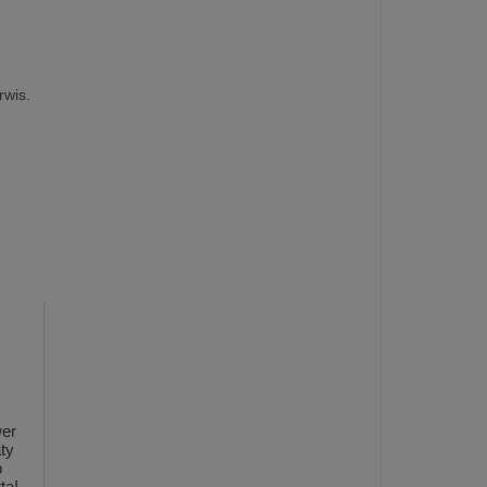
rwis.
er
aty
b
ta! -