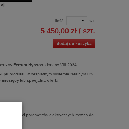
Ilość:
szt.
5 450,00 zł
/ szt.
dodaj do koszyka
nętrzny
Ferrum Hypsos
[dodany VIII.2024]
kupu produktu w bezpłatnym systemie ratalnym
0%
0 miesięcy
lub
specjalna oferta
!
waniu zgodności parametrów elektrycznych można do