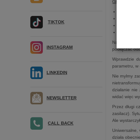
Główne Cech
HYPSOS li
110 ~ 240
TIKTOK
5 ~ 30V D
6A/80W
Na wyjściu u
INSTAGRAM
podłączać odb
Wprawdzie du
parametru, w
LINKEDIN
Nie mylmy zas
nietransformu
działanie nie
widać więc wy
NEWSLETTER
Przez długi 
zasilacz). Sy
Ale wystarczył
CALL BACK
Uniwersalne, 
działa obecn