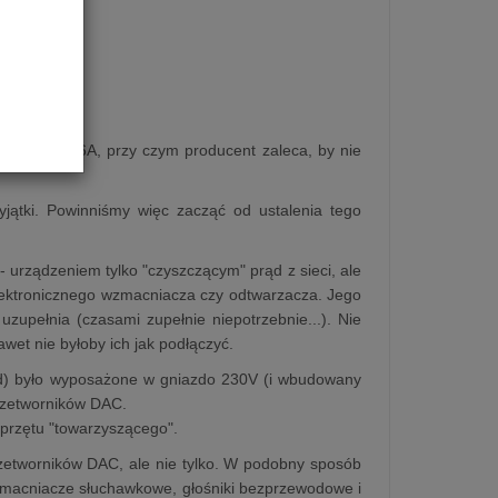
ksymalnie 6A, przy czym producent zaleca, by nie
jątki. Powinniśmy więc zacząć od ustalenia tego
- urządzeniem tylko "czyszczącym" prąd z sieci, ale
elektronicznego wzmacniacza czy odtwarzacza. Jego
 uzupełnia (czasami zupełnie niepotrzebnie...). Nie
wet nie byłoby ich jak podłączyć.
End) było wyposażone w gniazdo 230V (i wbudowany
przetworników DAC.
 sprzętu "towarzyszącego".
rzetworników DAC, ale nie tylko. W podobny sposób
zmacniacze słuchawkowe, głośniki bezprzewodowe i