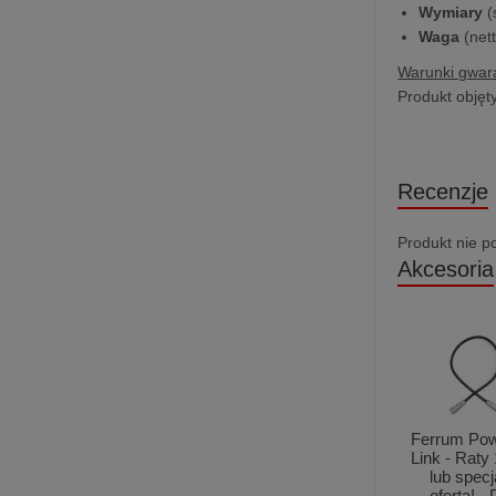
Wymiary
(
Waga
(nett
Warunki gwara
Produkt objęt
Recenzje
Produkt nie p
Akcesoria
Ferrum Po
Link - Rat
lub specj
oferta! - 