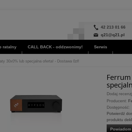
42 213 01 66
q21@q21.pl
 ratalny
CALL BACK - oddzwonimy!
Serwis
ty 30x0% lub specjalna oferta! - Dostawa 0zł!
Ferrum 
specjaln
Dodaj recenzj
Producent:
F
Dostępność:
Potwierdź dos
produktu dek
Powiadom 