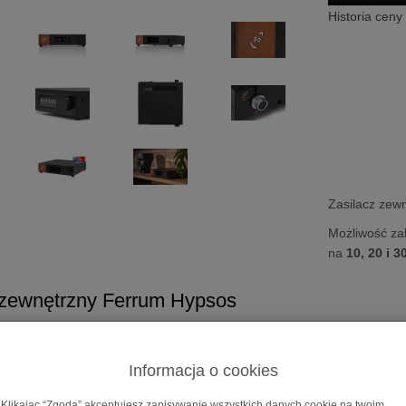
Historia ceny
Zasilacz zew
Możliwość za
na
10, 20 i 3
 zewnętrzny Ferrum Hypsos
y system zasilania
os
to zasilacz uniwersalny, generuje napięcie stałe, więc przy zacho
Informacja o cookies
yć dowolny sprzęt audio.
Klikając “Zgoda” akceptujesz zapisywanie wszystkich danych cookie na twoim