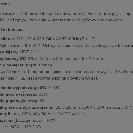
rośnie.
 zasilacze, HEM powołał zupełnie nową markę Ferrum, mając już boga
udio, jak i wpływu zasilania w przetwornikach cyfrowo-analogowych.
 Techniczna
:
silania
: 110-120 & 220-240V AC/50-60Hz (EU/US)
Wtyk zasilania IEC C14, Uchwyt bezpiecznika, Włącznik/wyłącznik zasilan
asilający
: US/EU/UK
wyjściowy DC
: Wtyk DC 5.5 x 2.5 mm lub 5.5 x 2.1 mm
cje napięcia, prądu i mocy
:
 wyjść łącznie. To samo napięcie jest dzielone na oba wyjścia. Prąd i m
nalność 4TSD jest aktywna tylko na głównym wyjściu.
pięcia wyjściowego DC
: 5-30V
gła moc wyjściowa
: 80W
gły prąd wyjściowy
: 6A
ik pierwotnego uzwojenia
: IEC 5x20 mm, 250V 3.15A, zwłoczny (JP)
ergii
: przy 230V AC / 50 Hz i 12V DC wyjście:
iążenia (bezczynność) – 6 VA
nie ~ 80W – 133.9 VA