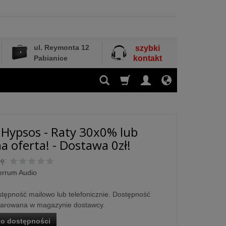
ul. Reymonta 12
szybki
Pabianice
kontakt
Hypsos - Raty 30x0% lub
a oferta! - Dostawa 0zł!
ę:
errum Audio
tępność mailowo lub telefonicznie. Dostępność
larowana w magazynie dostawcy.
o dostępności