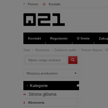
Pomoc
Kontakt
Kontakt
Regulamin
O firmie
Zakup
Start
Akcesoria
Zasilacze audio
Ferrum Hypsos - Ra
Wyszukaj
Kategorie
Strona główna
Akcesoria