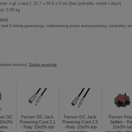
szer. x gł. x wys.): 21.7 x 20.6 x 5 cm (bez pokrętła, nóżek i złącz)
o): 2.89 kg
ncji
:
y jest 2-letnią gwarancją, realizowaną przez autoryzowany, centralny se
osiada recenzji.
Dodaj recenzję
wer DC
Ferrum DC Jack
Ferrum DC Jack
Ferrum Pow
y 10x0%
Powering Cord 2.1
Powering Cord 2.5
Splitter - R
alna
- Raty 10x0% lub
- Raty 10x0% lub
10x0% lu
Do...
specjalna ...
specjalna ...
specjalna ofer