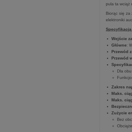
pula ta wciąż 
Biorąc się za
elektroniki a
Specyfikacja
Wejście za
Główne
: 
Przewód z
Przewód 
Specyfika
Dla obu
Funkcjo
Zakres na
Maks. cią
Maks. cią
Bezpieczn
Zużycie en
Bez obc
Obciąże