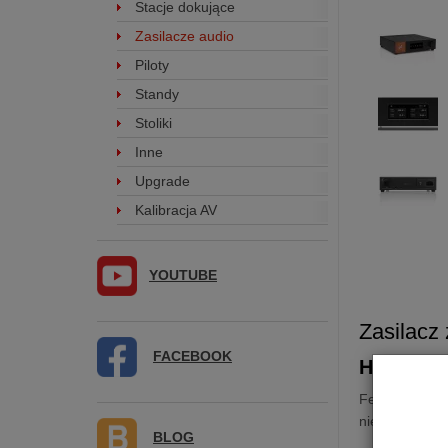
Stacje dokujące
Zasilacze audio
Piloty
Standy
Stoliki
Inne
Upgrade
Kalibracja AV
YOUTUBE
Zasilacz
FACEBOOK
Hybrydow
Ferrum
Hyps
niego podłącz
BLOG