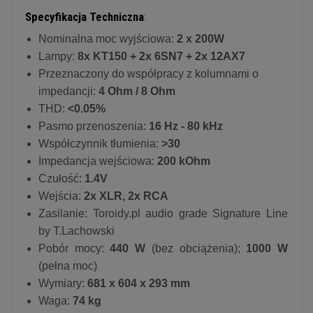
Specyfikacja Techniczna
:
Nominalna moc wyjściowa:
2 x 200W
Lampy:
8x KT150 + 2x 6SN7 + 2x 12AX7
Przeznaczony do współpracy z kolumnami o
impedancji:
4 Ohm / 8 Ohm
THD:
<0.05%
Pasmo przenoszenia:
16 Hz - 80 kHz
Współczynnik tłumienia:
>30
Impedancja wejściowa:
200 kOhm
Czułość:
1.4V
Wejścia:
2x XLR, 2x RCA
Zasilanie: Toroidy.pl audio grade Signature Line
by T.Lachowski
Pobór mocy:
440 W
(bez obciążenia);
1000 W
(pełna moc)
Wymiary:
681 x 604 x 293 mm
Waga:
74 kg