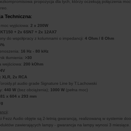
ezkompromisowa propozycja dla tych, którzy oczekują połączenia mocy,
ereo.
ja Techniczna
:
 moc wyjściowa:
2 x 200W
KT150 + 2x 6SN7 + 2x 12AX7
ny do współpracy z kolumnami o impedancji:
4 Ohm / 8 Ohm
5%
enoszenia:
16 Hz - 80 kHz
ik tłumienia:
>30
 wejściowa:
200 kOhm
.4V
 XLR, 2x RCA
 Toroidy.pl audio grade Signature Line by T.Lachowski
y:
440 W
(bez obciążenia);
1000 W
(pełna moc)
81 x 604 x 293 mm
kg
ncji
:
i Fezz Audio objęte są 2-letnią gwarancją, realizowaną w systemie doo
duktów zawierających lampy - gwarancja na lampy wynosi 3 miesiące.