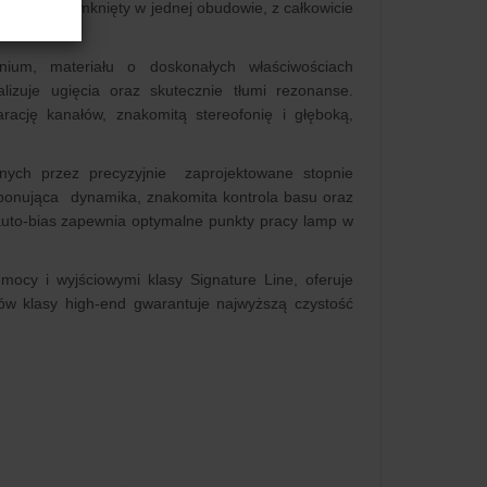
ual mono zamknięty w jednej obudowie, z całkowicie
ium, materiału o doskonałych właściwościach
izuje ugięcia oraz skutecznie tłumi rezonanse.
rację kanałów, znakomitą stereofonię i głęboką,
ych przez precyzyjnie zaprojektowane stopnie
mponująca dynamika, znakomita kontrola basu oraz
auto-bias zapewnia optymalne punkty pracy lamp w
mocy i wyjściowymi klasy Signature Line, oferuje
w klasy high-end gwarantuje najwyższą czystość