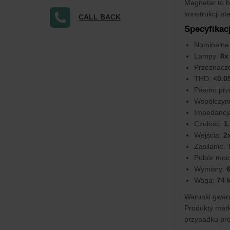
Magnetar to b
konstrukcji st
CALL BACK
Specyfikac
Nominalna
Lampy:
8x 
Przeznaczo
THD:
<0.0
Pasmo prz
Współczynn
Impedancja
Czułość:
1
Wejścia:
2x
Zasilanie:
Pobór moc
Wymiary:
6
Waga:
74 
Warunki gwara
Produkty mark
przypadku pro