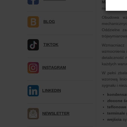
Magnetar
to 
niezależną st
Obudowa wzm
BLOG
mechanicznyc
Oddzielne za
trójwymiarow
TIKTOK
Wzmacniacz 
wzmocnienia 
detaliczność
każdych waru
INSTAGRAM
W pełni zbal
wzorową lini
sygnału i nie
LINKEDIN
kondensa
złocone ś
teflonowe
terminale
NEWSLETTER
wejścia
sy