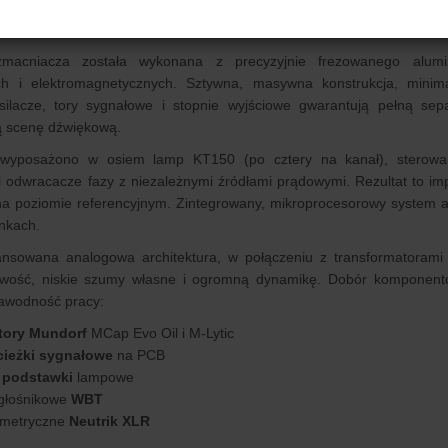
szczytowe osiągnięcie inżynierii Fezz Audio - wzmacniacz mocy typu d
rukturą wewnętrzną.
acniacza została wykonana z precyzyjnie frezowanego alumin
h i elektromagnetycznych. Sztywna, masywna konstrukcja, minimal
silacze, tory sygnałowe i stopnie wyjściowe gwarantują pełną sepa
ą scenę dźwiękową.
wyposażono w osiem lamp KT150 (po cztery na kanał), sterowan
i odwracacze fazy z niezależnymi źródłami prądowymi. Rezultat to i
 na poziomie referencyjnym. Zintegrowany, mikroprocesorowy system 
nkach.
ansowana analogowa architektura, w połączeniu z transformatorami 
owość, niskie szumy własne i ogromną dynamikę. Dobór komponentó
zawodność pracy:
tory Mundorf
MCap Evo Oil i M-Lytic
cieżki sygnałowe
na PCB
 podstawki
lampowe
głośnikowe
WBT
metryczne
Neutrik XLR