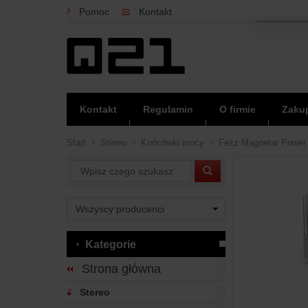
Pomoc
Kontakt
Kontakt
Regulamin
O firmie
Zakup
Start
Stereo
Końcówki mocy
Fezz Magnetar Power A
Wyszukaj
Kategorie
Strona główna
Stereo