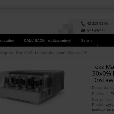
42 213 01 66
q21@q21.pl
 ratalny
CALL BACK - oddzwonimy!
Serwis
mplifier - Raty 30x0% lub specjalna oferta! - Dostawa 0zł!
Fezz Ma
30x0% l
Dostawa
Dodaj recenzj
Producent:
F
Dostępność:
Produkt wyłąc
mailowo lub t