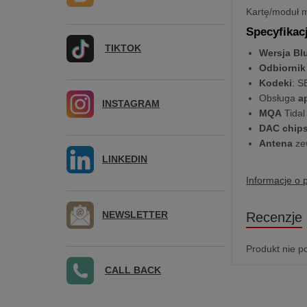
Kartę/moduł 
Specyfikac
TIKTOK
Wersja Bl
Odbiornik
Kodeki
: S
Obsługa
a
INSTAGRAM
MQA
Tidal
DAC chips
Antena
ze
LINKEDIN
Informacje o 
NEWSLETTER
Recenzje
Produkt nie p
CALL BACK