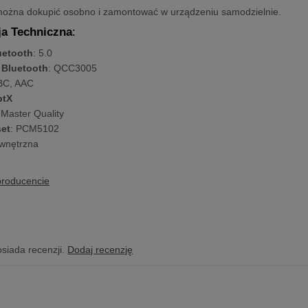
można dokupić osobno i zamontować w urządzeniu samodzielnie.
ja Techniczna
:
uetooth
: 5.0
 Bluetooth
: QCC3005
BC, AAC
ptX
 Master Quality
et
: PCM5102
wnętrzna
producencie
osiada recenzji.
Dodaj recenzję