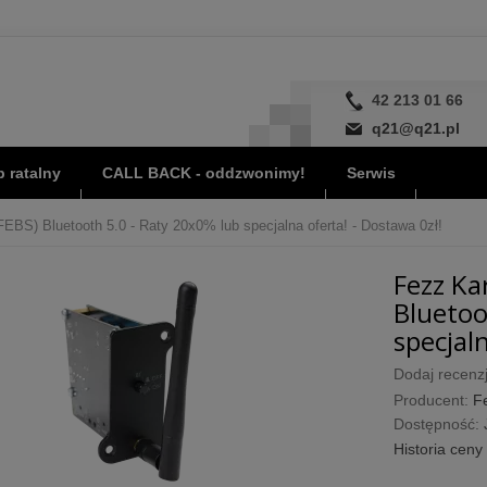
42 213 01 66
q21@q21.pl
 ratalny
CALL BACK - oddzwonimy!
Serwis
FEBS) Bluetooth 5.0 - Raty 20x0% lub specjalna oferta! - Dostawa 0zł!
Fezz Ka
Bluetoo
specjaln
Dodaj recenzj
Producent:
F
Dostępność:
Historia ceny