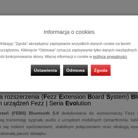
Informacja o cookies
Klikając “Zgoda” akceptujesz zapisywanie wszystkich danych cookie na twoim
urządzeniu. Kliknięcie “Odmowa” oznacza zapisywanie tylko danych niezbędnych
Fezz
Karta r
do funkcjonowania strony. Więcej informacji o cookie w
polityce prywatności
.
Możliwość za
na
10 i 20 m
Ustawienia
Odmowa
Zgoda
ta rozszerzenia (FEBS) Bluetooth 5.0
a rozszerzenia (
F
ezz
E
xtension
B
oard
S
ystem)
Bl
 urządzeń Fezz | Seria
Evo
lution
erzeń (FEBS) Bluetooth 5.0
dedykowana do wzmacniaczy Fezz wy
ą transmisję sygnału audio z urządzeń mobilnych (smartfonów, ta
je się niskimi opóźnieniami, stabilnym połączeniem oraz obsługą wy
skonałą jakość dźwięku.