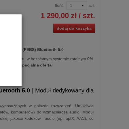
Ilość:
szt.
1 290,00 zł
/ szt.
dodaj do koszyka
ozszerzenia (FEBS) Bluetooth 5.0
kupu produktu w bezpłatnym systemie ratalnym
0%
iesięcy
lub
specjalna oferta
!
uetooth 5.0
| Moduł dedykowany dla
posażonych w gniazdo rozszerzeń. Umożliwia
bletów, komputerów) do wzmacniacza audio. Moduł
sokiej jakości kodeków audio (np. aptX, AAC), co