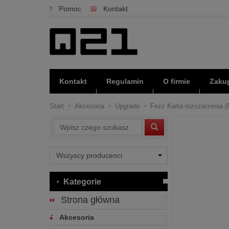
Pomoc
Kontakt
Kontakt
Regulamin
O firmie
Zakup
Start
Akcesoria
Upgrade
Fezz Karta rozszerzenia (
Wyszukaj
Kategorie
Strona główna
Akcesoria