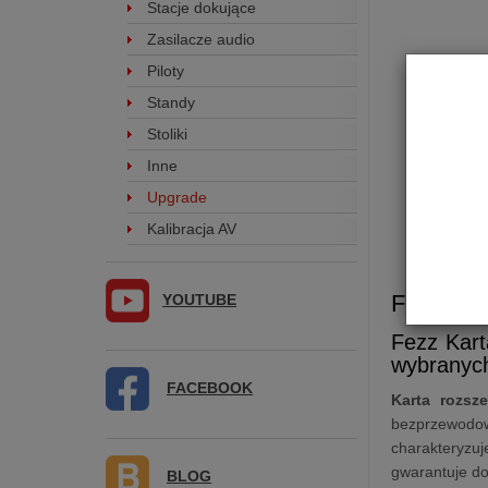
Stacje dokujące
Zasilacze audio
Piloty
Standy
Stoliki
Inne
Upgrade
Kalibracja AV
Fezz
Kar
YOUTUBE
Fezz Kart
wybranych
FACEBOOK
Karta rozsz
bezprzewodow
charakteryzu
gwarantuje do
BLOG