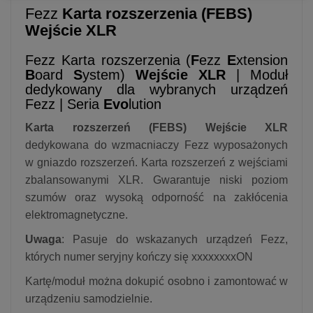
Fezz
Karta rozszerzenia (FEBS)
Wejście XLR
Fezz Karta rozszerzenia (
F
ezz
E
xtension
B
oard
S
ystem)
Wejście XLR
| Moduł
dedykowany dla wybranych urządzeń
Fezz | Seria
Evo
lution
Karta rozszerzeń (FEBS) Wejście XLR
dedykowana do wzmacniaczy Fezz wyposażonych
w gniazdo rozszerzeń. Karta rozszerzeń z wejściami
zbalansowanymi XLR. Gwarantuje niski poziom
szumów oraz wysoką odporność na zakłócenia
elektromagnetyczne.
Uwaga
: Pasuje do wskazanych urządzeń Fezz,
których numer seryjny kończy się xxxxxxxxON
Kartę/moduł można dokupić osobno i zamontować w
urządzeniu samodzielnie.