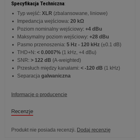
Specyfikacja Techniczna
:
Typ wejść:
XLR
(zbalansowane, liniowe)
Impedancja wejściowa:
20 kΩ
Poziom nominalny wejściowy:
+4 dBu
Maksymalny poziom wejściowy:
+28 dBu
Pasmo przenoszenia:
5 Hz - 120 kHz
(±0.1 dB)
THD+N:
< 0.0007%
(1 kHz, +4 dBu)
SNR:
> 122 dB
(A-weighted)
Przesłuch między kanałami:
< -120 dB
(1 kHz)
Separacja
galwaniczna
Informacje o producencie
Recenzje
Produkt nie posiada recenzji.
Dodaj recenzję