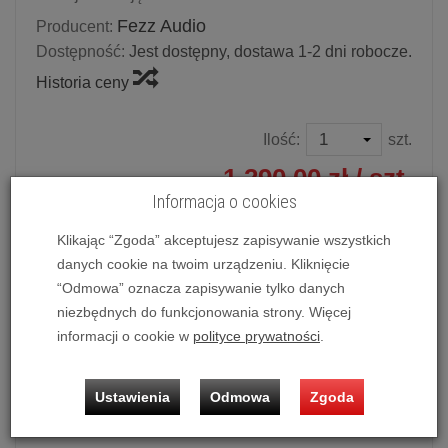
Fezz Audio
Producent:
Dostępność:
Jest dostępny, dostawa 1-2 dni robocze.
Historia ceny
Ilość:
szt.
1 290,00 zł
/ szt.
Informacja o cookies
dodaj do koszyka
Klikając “Zgoda” akceptujesz zapisywanie wszystkich
danych cookie na twoim urządzeniu. Kliknięcie
“Odmowa” oznacza zapisywanie tylko danych
niezbędnych do funkcjonowania strony. Więcej
Fezz
Karta rozszerzenia (FEBS) Wejście XLR
informacji o cookie w
polityce prywatności
.
Możliwość zakupu produktu w bezpłatnym systemie
ratalnym
0%
na
10 i 20 miesięcy
lub
specjalna oferta
!
Ustawienia
Odmowa
Zgoda