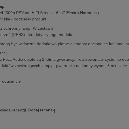
amp
:
rd
(300b PSVane HiFi Series + 6sn7 Electro Harmonix)
: Nie - oddzielny produkt
sz ochronny lamp: W zestawie
zerzeń (FEBS): Nie dotyczy tego modelu
 mogą być widoczne dodatkowo płatne elementy opcjonalne lub inne l
ncji
:
i Fezz Audio objęte są 2-letnią gwarancją, realizowaną w systemie doo
duktów zawierających lampy - gwarancja na lampy wynosi 3 miesiące.
producencie
osiada recenzji.
Dodaj recenzję