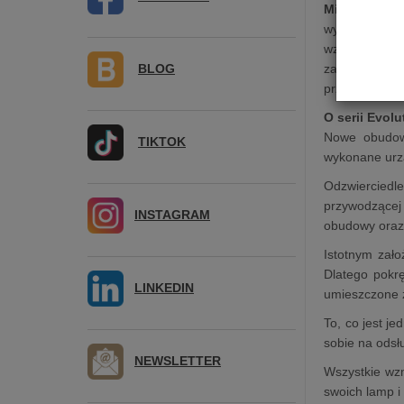
Mira Ceti 30
wyposażony w 
wzmacniacz 
BLOG
zaprojektowa
przedwzmacnia
O serii Evolu
Nowe obudowy
TIKTOK
wykonane urzą
Odzwierciedle
przywodzącej
INSTAGRAM
obudowy oraz 
Istotnym zał
Dlatego pokrę
LINKEDIN
umieszczone z
To, co jest j
sobie na odsł
NEWSLETTER
Wszystkie wzm
swoich lamp i