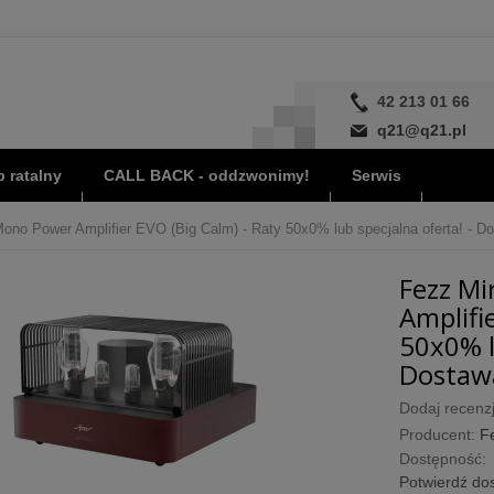
42 213 01 66
q21@q21.pl
 ratalny
CALL BACK - oddzwonimy!
Serwis
ono Power Amplifier EVO (Big Calm) - Raty 50x0% lub specjalna oferta! - Do
Fezz Mi
Amplifi
50x0% l
Dostawa
Dodaj recenzj
Producent:
F
Dostępność:
Potwierdź dos