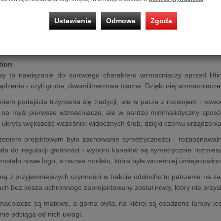
0B mono power amplifier
Klasy A oparty jest na legendarnych lam
antywibracyjne nóżki, dopasowane do wagi urządzenia. Posada podświ
Ustawienia
Odmowa
Zgoda
w przypadku awarii lampy mocy. Dzięki architekturze równol
nemu transformatorowi wyjściowemu zapewnia moc 15 W i niskie 
czem liniowym Sagita gwarantuje wyjątkową jakość dźwięku w rozsąd
tion
 to nawiązanie do surowego charakteru wzmacniaczy sprzed lifting
dzenia - czyli gruba, dwumilimetrowa blacha. Dzięki niej wzmacniacze 
niem podejścia trzymania się tradycji, ale w parze z rozwojem i now
 na myśl pierwsze wzmacniacze, ale w bardzo minimalistyczny sposó
ukryta większość wcześniej widocznych śrub, dzięki czemu urządzeni
ożeniem projektowym było zachowanie symetryczności - rozpoznawalne
tła do regulacji głośności i wyboru kanałów są symetrycznie rozmie
ostało nowe logo, a nazwa modelu, która była wcześniej umiejscowion
edną z przyjemniejszych czynności w trakcie odsłuchu to patrzenie na ż
uch bez kosza ochronnego zaprojektowany został nowy, który nie przys
acniacze są matowe, a górna płyta, na której są osadzone lampy jest
 nie odciąga od nich uwagi.