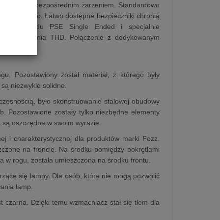
pach 300B z bezpośrednim żarzeniem. Standardowo
etlane logo. Łatwo dostępne bezpieczniki chronią
egłego układu PSE Single Ended i specjalnie
zniekształcenia THD. Połączenie z dedykowanym
nej cenie.
u. Pozostawiony został materiał, z którego były
są niezwykle solidne.
oczesnością, było skonstruowanie stalowej obudowy
b. Pozostawione zostały tylko niezbędne elementy
a są oszczędne w swoim wyrazie.
j i charakterystycznej dla produktów marki Fezz.
szczone na froncie. Na środku pomiędzy pokrętłami
a w rogu, została umieszczona na środku frontu.
arzące się lampy. Dla osób, które nie mogą pozwolić
łania lamp.
 czarna. Dzięki temu wzmacniacz stał się tłem dla