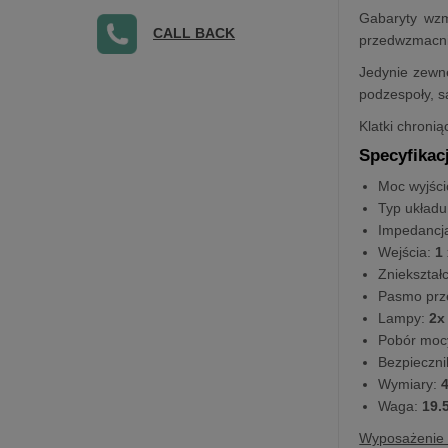
Gabaryty wzm
CALL BACK
przedwzmacni
Jedynie zewnę
podzespoły, s
Klatki chroni
Specyfikac
Moc wyjśc
Typ układu
Impedancja
Wejścia:
1 
Zniekształ
Pasmo prz
Lampy:
2x
Pobór moc
Bezpieczni
Wymiary:
4
Waga:
19.
Wyposażenie 