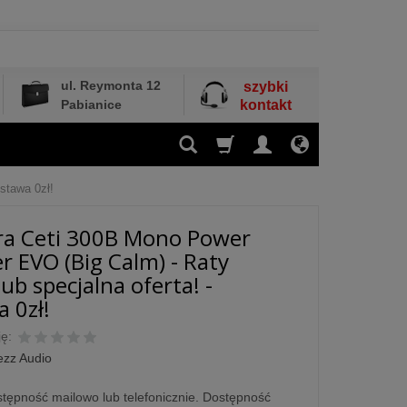
ul. Reymonta 12
szybki
Pabianice
kontakt
stawa 0zł!
ra Ceti 300B Mono Power
er EVO (Big Calm) - Raty
ub specjalna oferta! -
 0zł!
ę:
ezz Audio
tępność mailowo lub telefonicznie. Dostępność