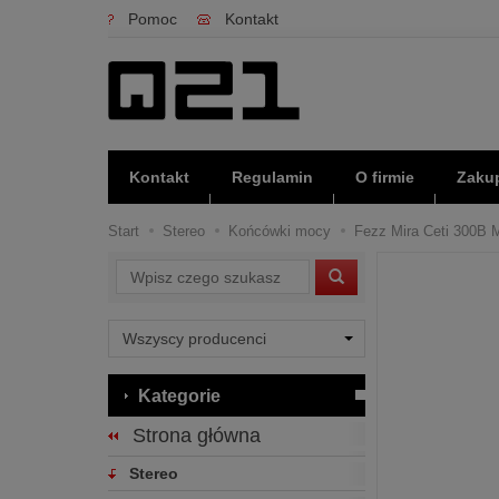
Pomoc
Kontakt
Kontakt
Regulamin
O firmie
Zakup
Start
Stereo
Końcówki mocy
Fezz Mira Ceti 300B M
Wyszukaj
Kategorie
Strona główna
Stereo