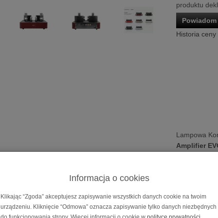
produktu dek
Powiadom 
Historia ceny
Lampowa Ko
Amplifier E
Cena dotyczy 
Możliwość za
Informacja o cookies
na
10, 20, 30
Klikając “Zgoda” akceptujesz zapisywanie wszystkich danych cookie na twoim
 końcówka mocy
Fezz Mira Ceti 300B Mono Pow
urządzeniu. Kliknięcie “Odmowa” oznacza zapisywanie tylko danych niezbędnych
do funkcjonowania strony. Więcej informacji o cookie w
polityce prywatności
.