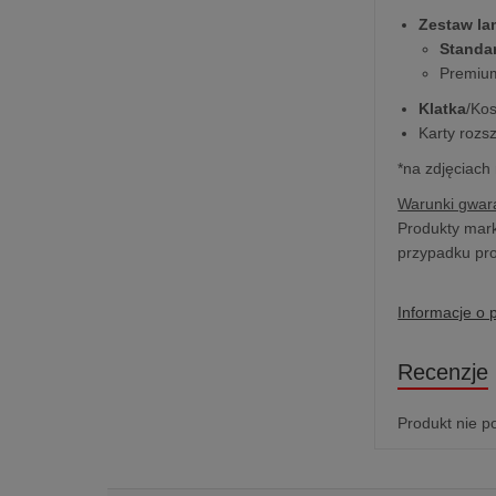
Zestaw l
Standa
Premium
Klatka
/Ko
Karty rozs
*na zdjęciach
Warunki gwara
Produkty mark
przypadku pro
Informacje o 
Recenzje
Produkt nie p