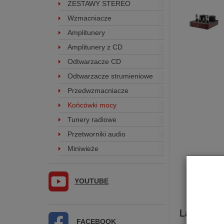
ZESTAWY STEREO
Wzmacniacze
Amplitunery
Amplitunery z CD
Odtwarzacze CD
Odtwarzacze strumieniowe
Przedwzmacniacze
Końcówki mocy
Tunery radiowe
Przetworniki audio
Miniwieże
YOUTUBE
Lampowa
FACEBOOK