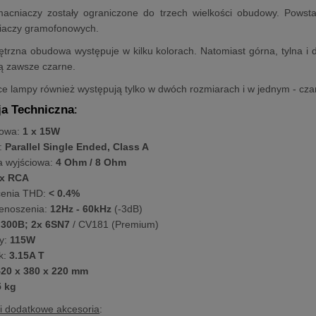
acniaczy zostały ograniczone do trzech wielkości obudowy. Powst
aczy gramofonowych.
trzna obudowa występuje w kilku kolorach. Natomiast górna, tylna i 
ą zawsze czarne.
ące lampy również występują tylko w dwóch rozmiarach i w jednym - cza
ja Techniczna
:
iowa:
1 x 15W
:
Parallel Single Ended, Class A
 wyjściowa:
4 Ohm / 8 Ohm
x RCA
cenia THD:
< 0.4%
enoszenia:
12Hz - 60kHz
(-3dB)
 300B;
2x 6SN7
/ CV181 (Premium)
y:
115W
k:
3.15A T
20 x 380 x 220 mm
5 kg
i dodatkowe akcesoria
: