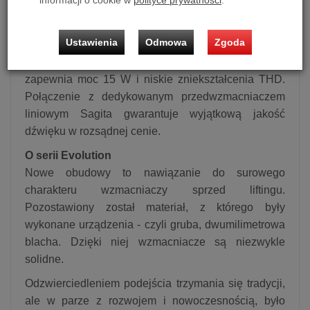
informacji o cookie w
polityce prywatności
.
dostępne bezpieczniki chronią wzmacniacz w
przypadku awarii lampy mocy. Dzięki architekturze
Ustawienia
Odmowa
Zgoda
równoległego układu PSE Single Ended i specjalnie
zaprojektowanemu transformatorowi wyjściowemu
zapewnia moc 15 W i niskie zniekształcenia THD.
Połączenie z dedykowanym przedwzmacniaczem
liniowym Sagita gwarantuje wyjątkową jakość
dźwięku w rozsądnej cenie.
O serii Evolution
Nowe obudowy to nawiązanie do surowego
charakteru wzmacniaczy sprzed liftingu.
Pozostawiony został materiał, z którego były
wykonane urządzenia - czyli gruba, dwumilimetrowa
blacha. Dzięki niej wzmacniacze są niezwykle
solidne.
Odzwierciedleniem podejścia trzymania się tradycji,
ale w parze z rozwojem i nowoczesnością, było