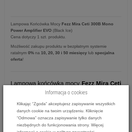
Lampowa Końcówka Mocy
Fezz Mira Ceti 300B Mono
Power Amplifier EVO
(Black Ice)
Cena dotyczy 1 szt. produktu.
Możliwość zakupu produktu w bezpłatnym systemie
ratalnym
0%
na
10, 20, 30 i 50 miesięcy
lub
specjalna
oferta
!
Lampowa końcówka mocy
Fezz Mira Ceti
300B Mono Power Amplifier EVO
Informacja o cookies
Mira Ceti 300B mono power amplifier
Klasy A
Klikając “Zgoda” akceptujesz zapisywanie wszystkich
oparty jest na legendarnych lampach 300B z
danych cookie na twoim urządzeniu. Kliknięcie
bezpośrednim żarzeniem. Standardowo wyposażony
“Odmowa” oznacza zapisywanie tylko danych
w antywibracyjne nóżki, dopasowane do wagi
niezbędnych do funkcjonowania strony. Więcej
urządzenia. Posada podświetlane logo. Łatwo