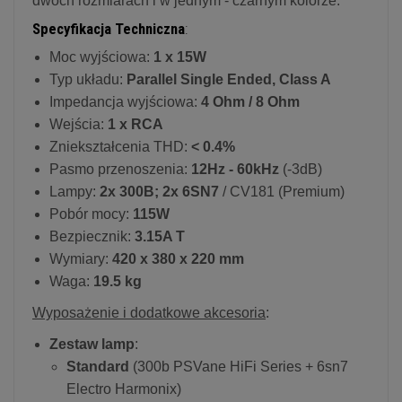
dwóch rozmiarach i w jednym - czarnym kolorze.
Specyfikacja Techniczna
:
Moc wyjściowa:
1 x 15W
Typ układu:
Parallel Single Ended, Class A
Impedancja wyjściowa:
4 Ohm / 8 Ohm
Wejścia:
1 x RCA
Zniekształcenia THD:
< 0.4%
Pasmo przenoszenia:
12Hz - 60kHz
(-3dB)
Lampy:
2x 300B;
2x 6SN7
/ CV181 (Premium)
Pobór mocy:
115W
Bezpiecznik:
3.15A T
Wymiary:
420 x 380 x 220 mm
Waga:
19.5 kg
Wyposażenie i dodatkowe akcesoria
:
Zestaw lamp
:
Standard
(300b PSVane HiFi Series + 6sn7
Electro Harmonix)