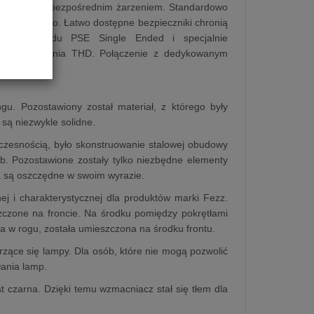
pach 300B z bezpośrednim żarzeniem. Standardowo
etlane logo. Łatwo dostępne bezpieczniki chronią
egłego układu PSE Single Ended i specjalnie
zniekształcenia THD. Połączenie z dedykowanym
nej cenie.
u. Pozostawiony został materiał, z którego były
są niezwykle solidne.
oczesnością, było skonstruowanie stalowej obudowy
b. Pozostawione zostały tylko niezbędne elementy
a są oszczędne w swoim wyrazie.
j i charakterystycznej dla produktów marki Fezz.
szczone na froncie. Na środku pomiędzy pokrętłami
a w rogu, została umieszczona na środku frontu.
arzące się lampy. Dla osób, które nie mogą pozwolić
łania lamp.
 czarna. Dzięki temu wzmacniacz stał się tłem dla