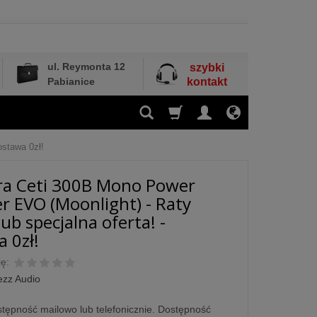
ul. Reymonta 12
szybki
Pabianice
kontakt
ostawa 0zł!
ra Ceti 300B Mono Power
er EVO (Moonlight) - Raty
ub specjalna oferta! -
 0zł!
ę:
ezz Audio
tępność mailowo lub telefonicznie. Dostępność