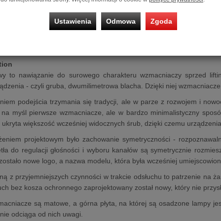
0B mono power amplifier
Klasy A oparty jest na legendarnych lam
antywibracyjne nóżki, dopasowane do wagi urządzenia. Posada podświ
Ustawienia
Odmowa
Zgoda
w przypadku awarii lampy mocy. Dzięki architekturze równol
nemu transformatorowi wyjściowemu zapewnia moc 15 W i niskie 
czem liniowym Sagita gwarantuje wyjątkową jakość dźwięku w rozsąd
tion
 to nawiązanie do surowego charakteru wzmacniaczy sprzed lifting
dzenia - czyli gruba, dwumilimetrowa blacha. Dzięki niej wzmacniacze 
niem podejścia trzymania się tradycji, ale w parze z rozwojem i now
 na myśl pierwsze wzmacniacze, ale w bardzo minimalistyczny sposó
ukryta większość wcześniej widocznych śrub, dzięki czemu urządzeni
ożeniem projektowym było zachowanie symetryczności - rozpoznawalne
tła do regulacji głośności i wyboru kanałów są symetrycznie rozmie
ostało nowe logo, a nazwa modelu, która była wcześniej umiejscowion
edną z przyjemniejszych czynności w trakcie odsłuchu to patrzenie na ż
uch bez kosza ochronnego zaprojektowany został nowy, który nie przys
acniacze są matowe, a górna płyta, na której są osadzone lampy jest
 nie odciąga od nich uwagi.