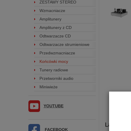
ZESTAWY STEREO
Wzmacniacze
Amplitunery
Amplitunery z CD
Odtwarzacze CD
Odtwarzacze strumieniowe
Przedwzmacniacze
Końcówki mocy
Tunery radiowe
Przetworniki audio
Miniwieże
YOUTUBE
Lampowa
FACEBOOK