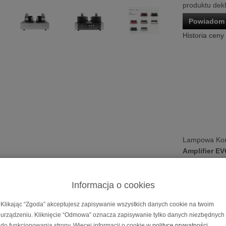
produktu dek
Powiadom 
Historia ceny
Lampowa Ko
Amplifier E
Cena dotyczy 
Możliwość za
Informacja o cookies
na
10, 20, 30
Klikając “Zgoda” akceptujesz zapisywanie wszystkich danych cookie na twoim
 końcówka mocy
Fezz Mira Ceti 300B Mono Pow
urządzeniu. Kliknięcie “Odmowa” oznacza zapisywanie tylko danych niezbędnych
do funkcjonowania strony. Więcej informacji o cookie w
polityce prywatności
.