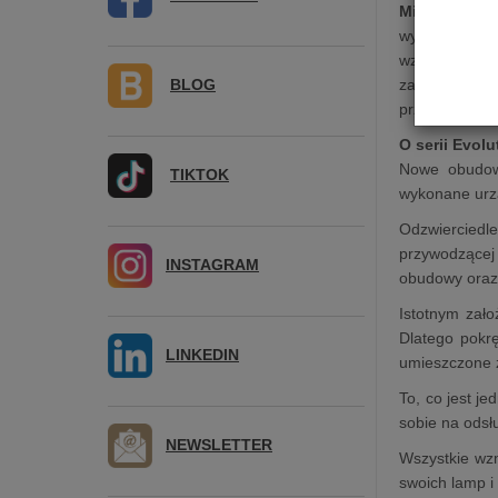
Mira Ceti 30
wyposażony w 
wzmacniacz 
BLOG
zaprojektowa
przedwzmacnia
O serii Evolu
Nowe obudowy
TIKTOK
wykonane urzą
Odzwierciedle
przywodzącej
INSTAGRAM
obudowy oraz 
Istotnym zał
Dlatego pokrę
LINKEDIN
umieszczone z
To, co jest j
sobie na odsł
NEWSLETTER
Wszystkie wzm
swoich lamp i