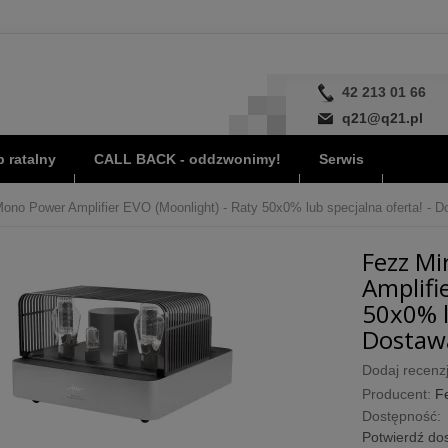
42 213 01 66
q21@q21.pl
 ratalny
CALL BACK - oddzwonimy!
Serwis
ono Power Amplifier EVO (Moonlight) - Raty 50x0% lub specjalna oferta! - D
Fezz Mi
Amplifi
50x0% l
Dostawa
Dodaj recenzj
Producent:
F
Dostępność:
Potwierdź dos