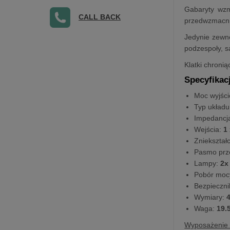
Gabaryty wzm
CALL BACK
przedwzmacni
Jedynie zewnę
podzespoły, s
Klatki chroni
Specyfikac
Moc wyjśc
Typ układu
Impedancja
Wejścia:
1 
Zniekształ
Pasmo prz
Lampy:
2x
Pobór moc
Bezpieczni
Wymiary:
4
Waga:
19.
Wyposażenie 