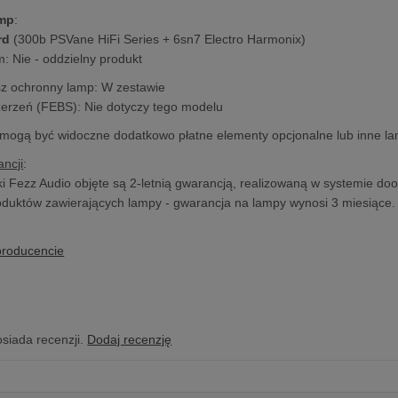
amp
:
rd
(300b PSVane HiFi Series + 6sn7 Electro Harmonix)
: Nie - oddzielny produkt
sz ochronny lamp: W zestawie
zerzeń (FEBS): Nie dotyczy tego modelu
 mogą być widoczne dodatkowo płatne elementy opcjonalne lub inne l
ncji
:
i Fezz Audio objęte są 2-letnią gwarancją, realizowaną w systemie doo
duktów zawierających lampy - gwarancja na lampy wynosi 3 miesiące.
producencie
osiada recenzji.
Dodaj recenzję