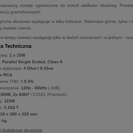
acniaczy zostały ograniczone do trzech wielkości obudowy. Powst
aczy gramofonowych.
trzna obudowa występuje w kilku kolorach. Natomiast górna, tylna i 
ą zawsze czarne.
ące lampy również występują tylko w dwóch rozmiarach i w jednym - cza
ja Techniczna
:
iowa:
1 x 15W
:
Parallel Single Ended, Class A
 wyjściowa:
4 Ohm / 8 Ohm
x RCA
cenia THD:
< 0.4%
enoszenia:
12Hz - 60kHz
(-3dB)
 300B;
2x 6SN7
/ CV181 (Premium)
y:
115W
k:
3.15A T
20 x 380 x 220 mm
5 kg
i dodatkowe akcesoria
: