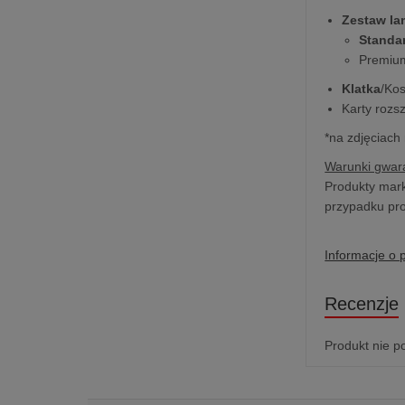
Zestaw l
Standa
Premium
Klatka
/Ko
Karty rozs
*na zdjęciach
Warunki gwara
Produkty mark
przypadku pro
Informacje o 
Recenzje
Produkt nie p