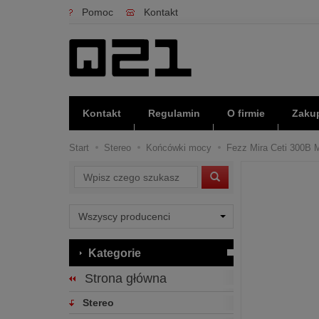
Pomoc
Kontakt
Kontakt
Regulamin
O firmie
Zakup
Start
Stereo
Końcówki mocy
Fezz Mira Ceti 300B M
Wyszukaj
Kategorie
Strona główna
Stereo