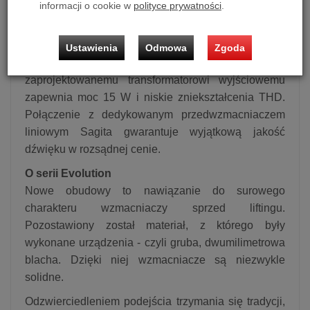
informacji o cookie w
polityce prywatności
.
urządzenia. Posada podświetlane logo. Łatwo
dostępne bezpieczniki chronią wzmacniacz w
przypadku awarii lampy mocy. Dzięki architekturze
Ustawienia
Odmowa
Zgoda
równoległego układu PSE Single Ended i specjalnie
zaprojektowanemu transformatorowi wyjściowemu
zapewnia moc 15 W i niskie zniekształcenia THD.
Połączenie z dedykowanym przedwzmacniaczem
liniowym Sagita gwarantuje wyjątkową jakość
dźwięku w rozsądnej cenie.
O serii Evolution
Nowe obudowy to nawiązanie do surowego
charakteru wzmacniaczy sprzed liftingu.
Pozostawiony został materiał, z którego były
wykonane urządzenia - czyli gruba, dwumilimetrowa
blacha. Dzięki niej wzmacniacze są niezwykle
solidne.
Odzwierciedleniem podejścia trzymania się tradycji,