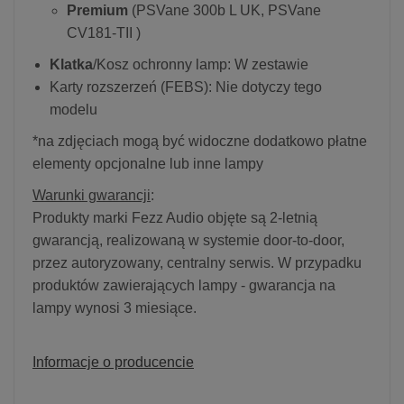
Premium
(PSVane 300b L UK, PSVane
CV181-TII )
Klatka
/Kosz ochronny lamp: W zestawie
Karty rozszerzeń (FEBS): Nie dotyczy tego
modelu
*na zdjęciach mogą być widoczne dodatkowo płatne
elementy opcjonalne lub inne lampy
Warunki gwarancji
:
Produkty marki Fezz Audio objęte są 2-letnią
gwarancją, realizowaną w systemie door-to-door,
przez autoryzowany, centralny serwis. W przypadku
produktów zawierających lampy - gwarancja na
lampy wynosi 3 miesiące.
Informacje o producencie