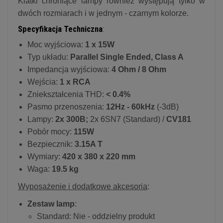
Klatki chroniące lampy również występują tylko w
dwóch rozmiarach i w jednym - czarnym kolorze.
Specyfikacja Techniczna
:
Moc wyjściowa:
1 x 15W
Typ układu:
Parallel Single Ended, Class A
Impedancja wyjściowa:
4 Ohm / 8 Ohm
Wejścia:
1 x RCA
Zniekształcenia THD:
< 0.4%
Pasmo przenoszenia:
12Hz - 60kHz
(-3dB)
Lampy:
2x 300B;
2x 6SN7 (Standard) /
CV181
Pobór mocy:
115W
Bezpiecznik:
3.15A T
Wymiary:
420 x 380 x 220 mm
Waga:
19.5 kg
Wyposażenie i dodatkowe akcesoria
:
Zestaw lamp
:
Standard: Nie - oddzielny produkt