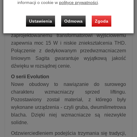
informacji o cookie w
polityce prywatności
.
urządzenia. Posada podświetlane logo. Łatwo
dostępne bezpieczniki chronią wzmacniacz w
przypadku awarii lampy mocy. Dzięki architekturze
Ustawienia
Odmowa
Zgoda
równoległego układu PSE Single Ended i specjalnie
zaprojektowanemu transformatorowi wyjściowemu
zapewnia moc 15 W i niskie zniekształcenia THD.
Połączenie z dedykowanym przedwzmacniaczem
liniowym Sagita gwarantuje wyjątkową jakość
dźwięku w rozsądnej cenie.
O serii Evolution
Nowe obudowy to nawiązanie do surowego
charakteru wzmacniaczy sprzed liftingu.
Pozostawiony został materiał, z którego były
wykonane urządzenia - czyli gruba, dwumilimetrowa
blacha. Dzięki niej wzmacniacze są niezwykle
solidne.
Odzwierciedleniem podejścia trzymania się tradycji,