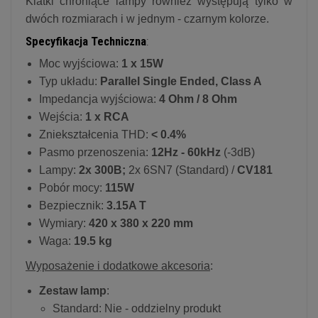
Klatki chroniące lampy również występują tylko w
dwóch rozmiarach i w jednym - czarnym kolorze.
Specyfikacja Techniczna
:
Moc wyjściowa:
1 x 15W
Typ układu:
Parallel Single Ended, Class A
Impedancja wyjściowa:
4 Ohm / 8 Ohm
Wejścia:
1 x RCA
Zniekształcenia THD:
< 0.4%
Pasmo przenoszenia:
12Hz - 60kHz
(-3dB)
Lampy:
2x 300B;
2x 6SN7 (Standard) /
CV181
Pobór mocy:
115W
Bezpiecznik:
3.15A T
Wymiary:
420 x 380 x 220 mm
Waga:
19.5 kg
Wyposażenie i dodatkowe akcesoria
:
Zestaw lamp
:
Standard: Nie - oddzielny produkt