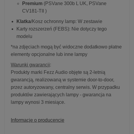
Premium
(PSVane 300b L UK, PSVane
CV181-TII )
Klatka
/Kosz ochronny lamp: W zestawie
Karty rozszerzeń (FEBS): Nie dotyczy tego
modelu
*na zdjęciach mogą być widoczne dodatkowo płatne
elementy opcjonalne lub inne lampy
Warunki gwarancji
:
Produkty marki Fezz Audio objęte są 2-letnią
gwarancją, realizowaną w systemie door-to-door,
przez autoryzowany, centralny serwis. W przypadku
produktów zawierających lampy - gwarancja na
lampy wynosi 3 miesiące.
Informacje o producencie