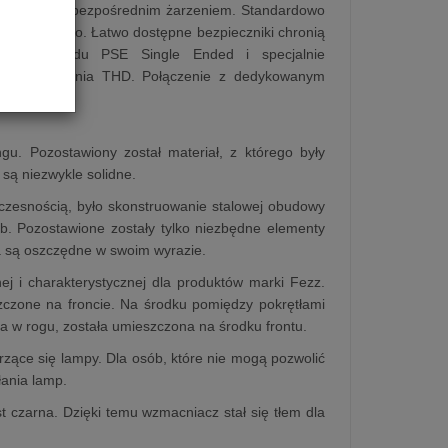
pach 300B z bezpośrednim żarzeniem. Standardowo
etlane logo. Łatwo dostępne bezpieczniki chronią
egłego układu PSE Single Ended i specjalnie
zniekształcenia THD. Połączenie z dedykowanym
nej cenie.
u. Pozostawiony został materiał, z którego były
są niezwykle solidne.
oczesnością, było skonstruowanie stalowej obudowy
b. Pozostawione zostały tylko niezbędne elementy
a są oszczędne w swoim wyrazie.
j i charakterystycznej dla produktów marki Fezz.
szczone na froncie. Na środku pomiędzy pokrętłami
a w rogu, została umieszczona na środku frontu.
arzące się lampy. Dla osób, które nie mogą pozwolić
łania lamp.
 czarna. Dzięki temu wzmacniacz stał się tłem dla