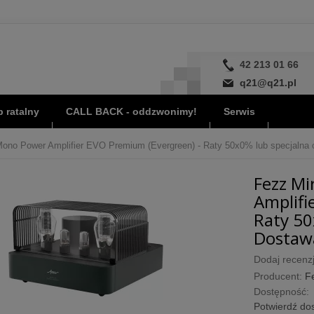
42 213 01 66
q21@q21.pl
 ratalny
CALL BACK - oddzwonimy!
Serwis
ono Power Amplifier EVO Premium (Evergreen) - Raty 50x0% lub specjalna of
Fezz Mi
Amplifi
Raty 50
Dostawa
Dodaj recenzj
Producent:
F
Dostępność:
Potwierdź dos