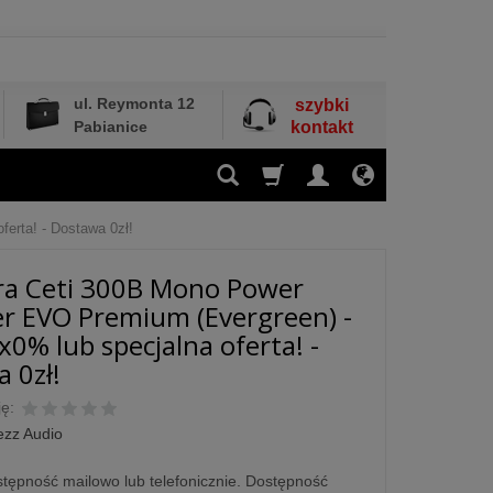
ul. Reymonta 12
szybki
Pabianice
kontakt
erta! - Dostawa 0zł!
ra Ceti 300B Mono Power
er EVO Premium (Evergreen) -
x0% lub specjalna oferta! -
 0zł!
ę:
ezz Audio
tępność mailowo lub telefonicznie. Dostępność