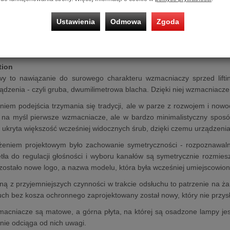
0B mono power amplifier
Klasy A oparty jest na legendarnych lam
antywibracyjne nóżki, dopasowane do wagi urządzenia. Posada podświ
Ustawienia
Odmowa
Zgoda
w przypadku awarii lampy mocy. Dzięki architekturze równol
nemu transformatorowi wyjściowemu zapewnia moc 15 W i niskie 
czem liniowym Sagita gwarantuje wyjątkową jakość dźwięku w rozsąd
tion
 to nawiązanie do surowego charakteru wzmacniaczy sprzed lifting
dzenia - czyli gruba, dwumilimetrowa blacha. Dzięki niej wzmacniacze 
niem podejścia trzymania się tradycji, ale w parze z rozwojem i now
 na myśl pierwsze wzmacniacze, ale w bardzo minimalistyczny sposó
ukryta większość wcześniej widocznych śrub, dzięki czemu urządzeni
ożeniem projektowym było zachowanie symetryczności - rozpoznawalne
tła do regulacji głośności i wyboru kanałów są symetrycznie rozmie
ostało nowe logo, a nazwa modelu, która była wcześniej umiejscowion
edną z przyjemniejszych czynności w trakcie odsłuchu to patrzenie na ż
uch bez kosza ochronnego zaprojektowany został nowy, który nie przys
acniacze są matowe, a górna płyta, na której są osadzone lampy jest
 nie odciąga od nich uwagi.