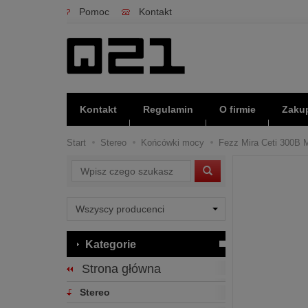
Pomoc
Kontakt
Kontakt
Regulamin
O firmie
Zakup
Start
Stereo
Końcówki mocy
Fezz Mira Ceti 300B M
Wyszukaj
Kategorie
Strona główna
Stereo