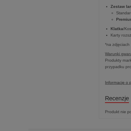
Zestaw l
Standar
Premiu
Klatka
/Ko
Karty rozs
*na zdjęciach
Warunki gwara
Produkty mark
przypadku pro
Informacje o 
Recenzje
Produkt nie p