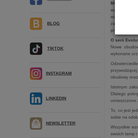
Mira Ceti 30
wyposażony w 
wzmacniacz 
BLOG
zaprojektowa
przedwzmacnia
O serii Evolu
Nowe obudowy
TIKTOK
wykonane urzą
Odzwierciedle
przywodzącej
INSTAGRAM
obudowy oraz 
Istotnym zał
Dlatego pokrę
LINKEDIN
umieszczone z
To, co jest j
sobie na odsł
NEWSLETTER
Wszystkie wzm
swoich lamp i