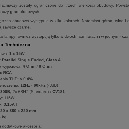
acniaczy zostały ograniczone do trzech wielkości obudowy. Powst
aczy gramofonowych.
trzna obudowa występuje w kilku kolorach. Natomiast górna, tylna i 
ą zawsze czarne.
ące lampy również występują tylko w dwóch rozmiarach i w jednym - cza
ja Techniczna
:
iowa:
1 x 15W
:
Parallel Single Ended, Class A
 wyjściowa:
4 Ohm / 8 Ohm
x RCA
cenia THD:
< 0.4%
enoszenia:
12Hz - 60kHz
(-3dB)
 300B;
2x 6SN7 (Standard) /
CV181
y:
115W
k:
3.15A T
20 x 380 x 220 mm
5 kg
i dodatkowe akcesoria
: