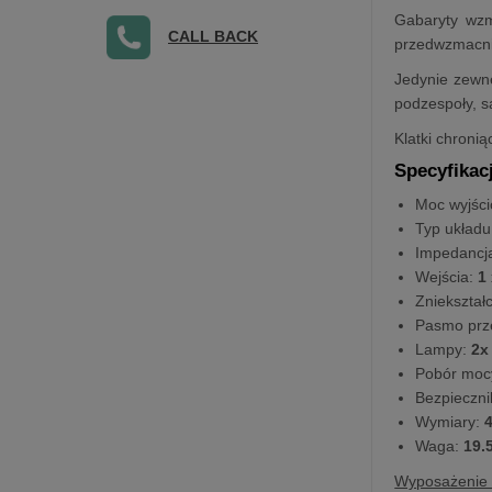
Gabaryty wzm
CALL BACK
przedwzmacni
Jedynie zewnę
podzespoły, s
Klatki chroni
Specyfikac
Moc wyjśc
Typ układu
Impedancja
Wejścia:
1 
Zniekształ
Pasmo prz
Lampy:
2x
Pobór moc
Bezpieczni
Wymiary:
4
Waga:
19.
Wyposażenie 