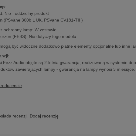
amp
:
d: Nie - oddzielny produkt
m
(PSVane 300b L UK, PSVane CV181-TII )
sz ochronny lamp: W zestawie
zerzeń (FEBS): Nie dotyczy tego modelu
 mogą być widoczne dodatkowo płatne elementy opcjonalne lub inne l
ncji
:
i Fezz Audio objęte są 2-letnią gwarancją, realizowaną w systemie doo
duktów zawierających lampy - gwarancja na lampy wynosi 3 miesiące.
producencie
osiada recenzji.
Dodaj recenzję