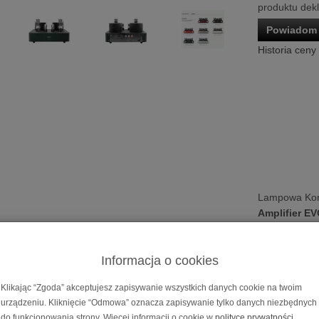
produktu dek
Powiadom 
Historia ceny
Lampowa Ko
Amplifier E
Cena dotyczy 
Możliwość za
Informacja o cookies
na
10, 20, 30
Klikając “Zgoda” akceptujesz zapisywanie wszystkich danych cookie na twoim
 końcówka mocy
Fezz Mira Ceti 300B Mono Pow
urządzeniu. Kliknięcie “Odmowa” oznacza zapisywanie tylko danych niezbędnych
do funkcjonowania strony. Więcej informacji o cookie w
polityce prywatności
.