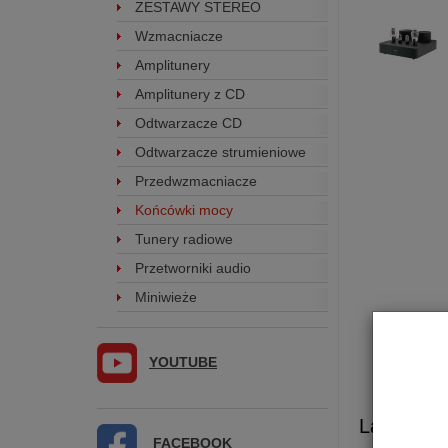
ZESTAWY STEREO
Wzmacniacze
Amplitunery
Amplitunery z CD
Odtwarzacze CD
Odtwarzacze strumieniowe
Przedwzmacniacze
Końcówki mocy
Tunery radiowe
Przetworniki audio
Miniwieże
YOUTUBE
Lampowa
FACEBOOK