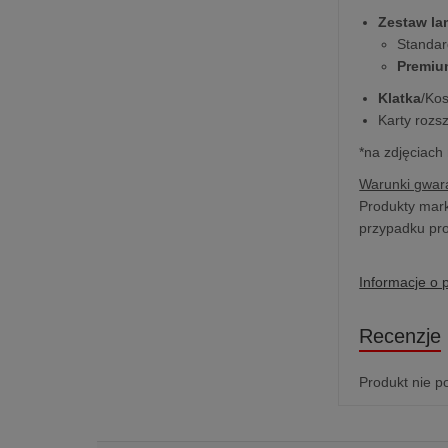
Zestaw l
Standar
Premiu
Klatka
/Ko
Karty rozs
*na zdjęciach
Warunki gwara
Produkty mark
przypadku pro
Informacje o 
Recenzje
Produkt nie p