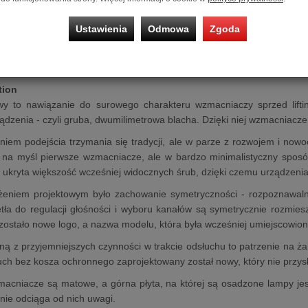
0B mono power amplifier
Klasy A oparty jest na legendarnych lam
antywibracyjne nóżki, dopasowane do wagi urządzenia. Posada podświ
Ustawienia
Odmowa
Zgoda
w przypadku awarii lampy mocy. Dzięki architekturze równol
nemu transformatorowi wyjściowemu zapewnia moc 15 W i niskie 
czem liniowym Sagita gwarantuje wyjątkową jakość dźwięku w rozsąd
tion
 to nawiązanie do surowego charakteru wzmacniaczy sprzed lifting
dzenia - czyli gruba, dwumilimetrowa blacha. Dzięki niej wzmacniacze 
niem podejścia trzymania się tradycji, ale w parze z rozwojem i now
 na myśl pierwsze wzmacniacze, ale w bardzo minimalistyczny sposó
ukryta większość wcześniej widocznych śrub, dzięki czemu urządzeni
ożeniem projektowym było zachowanie symetryczności - rozpoznawalne
tła do regulacji głośności i wyboru kanałów są symetrycznie rozmie
ostało nowe logo, a nazwa modelu, która była wcześniej umiejscowion
edną z przyjemniejszych czynności w trakcie odsłuchu to patrzenie na ż
uch bez kosza ochronnego zaprojektowany został nowy, który nie przys
acniacze są matowe, a górna płyta, na której są osadzone lampy jest
 nie odciąga od nich uwagi.