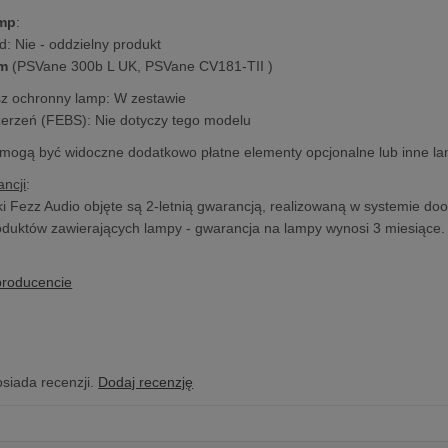
amp
:
d: Nie - oddzielny produkt
m
(PSVane 300b L UK, PSVane CV181-TII )
sz ochronny lamp: W zestawie
zerzeń (FEBS): Nie dotyczy tego modelu
 mogą być widoczne dodatkowo płatne elementy opcjonalne lub inne l
ncji
:
i Fezz Audio objęte są 2-letnią gwarancją, realizowaną w systemie doo
duktów zawierających lampy - gwarancja na lampy wynosi 3 miesiące.
producencie
osiada recenzji.
Dodaj recenzję