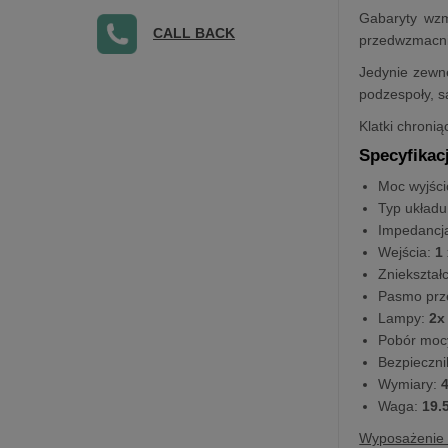
Gabaryty wzm
CALL BACK
przedwzmacni
Jedynie zewnę
podzespoły, s
Klatki chroni
Specyfikac
Moc wyjśc
Typ układu
Impedancja
Wejścia:
1 
Zniekształ
Pasmo prz
Lampy:
2x
Pobór moc
Bezpieczni
Wymiary:
4
Waga:
19.
Wyposażenie 