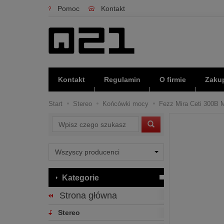
Pomoc
Kontakt
Kontakt
Regulamin
O firmie
Zakup
Start
Stereo
Końcówki mocy
Fezz Mira Ceti 300B M
Wyszukaj
Kategorie
Strona główna
Stereo