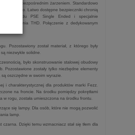
pach 300B z bezpośrednim żarzeniem. Standardowo
etlane logo. Łatwo dostępne bezpieczniki chronią
egłego układu PSE Single Ended i specjalnie
zniekształcenia THD. Połączenie z dedykowanym
nej cenie.
u. Pozostawiony został materiał, z którego były
są niezwykle solidne.
oczesnością, było skonstruowanie stalowej obudowy
b. Pozostawione zostały tylko niezbędne elementy
a są oszczędne w swoim wyrazie.
j i charakterystycznej dla produktów marki Fezz.
szczone na froncie. Na środku pomiędzy pokrętłami
a w rogu, została umieszczona na środku frontu.
arzące się lampy. Dla osób, które nie mogą pozwolić
łania lamp.
 czarna. Dzięki temu wzmacniacz stał się tłem dla