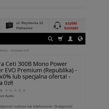
ul. Reymonta 12
szybki
Pabianice
kontakt
erta! - Dostawa 0zł!
ra Ceti 300B Mono Power
er EVO Premium (Republika) -
x0% lub specjalna oferta! -
 0zł!
ę:
ezz Audio
tępność mailowo lub telefonicznie. Dostępność