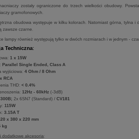
acniaczy zostały ograniczone do trzech wielkości obudowy. Powst
aczy gramofonowych.
trzna obudowa występuje w kilku kolorach. Natomiast górna, tylna i 
ą zawsze czarne.
ące lampy również występują tylko w dwóch rozmiarach i w jednym - cza
ja Techniczna
:
iowa:
1 x 15W
:
Parallel Single Ended, Class A
 wyjściowa:
4 Ohm / 8 Ohm
x RCA
cenia THD:
< 0.4%
enoszenia:
12Hz - 60kHz
(-3dB)
 300B;
2x 6SN7 (Standard) /
CV181
y:
115W
k:
3.15A T
20 x 380 x 220 mm
5 kg
i dodatkowe akcesoria
: