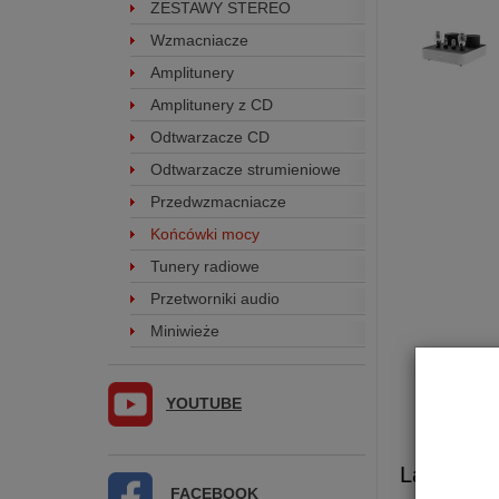
ZESTAWY STEREO
Wzmacniacze
Amplitunery
Amplitunery z CD
Odtwarzacze CD
Odtwarzacze strumieniowe
Przedwzmacniacze
Końcówki mocy
Tunery radiowe
Przetworniki audio
Miniwieże
YOUTUBE
Lampowa
FACEBOOK