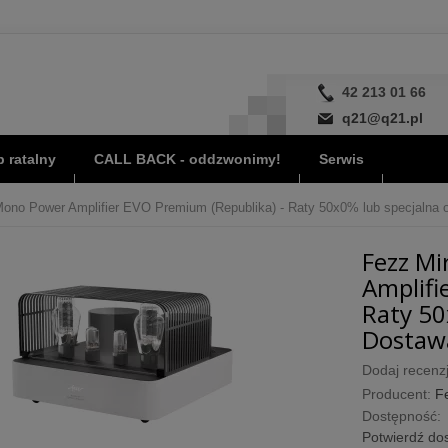
42 213 01 66
q21@q21.pl
 ratalny
CALL BACK - oddzwonimy!
Serwis
ono Power Amplifier EVO Premium (Republika) - Raty 50x0% lub specjalna of
Fezz Mi
Amplifi
Raty 50
Dostawa
Dodaj recenzj
Producent:
F
Dostępność:
Potwierdź dos