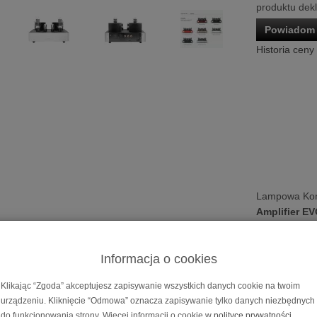
produktu dek
Powiadom 
Historia ceny
Lampowa Ko
Amplifier E
Cena dotyczy 
Możliwość za
Informacja o cookies
na
10, 20, 30
Klikając “Zgoda” akceptujesz zapisywanie wszystkich danych cookie na twoim
 końcówka mocy
Fezz Mira Ceti 300B Mono Pow
urządzeniu. Kliknięcie “Odmowa” oznacza zapisywanie tylko danych niezbędnych
do funkcjonowania strony. Więcej informacji o cookie w
polityce prywatności
.