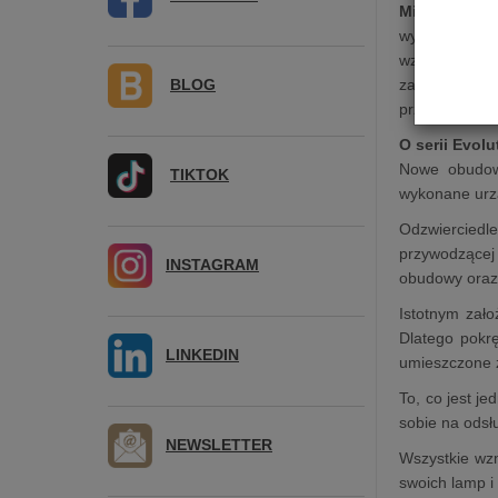
Mira Ceti 30
wyposażony w 
wzmacniacz 
BLOG
zaprojektowa
przedwzmacnia
O serii Evolu
Nowe obudowy
TIKTOK
wykonane urzą
Odzwierciedle
przywodzącej
INSTAGRAM
obudowy oraz 
Istotnym zał
Dlatego pokrę
LINKEDIN
umieszczone z
To, co jest j
sobie na odsł
NEWSLETTER
Wszystkie wzm
swoich lamp i