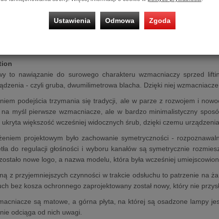
0B mono power amplifier
Klasy A oparty jest na legendarnych lam
antywibracyjne nóżki, dopasowane do wagi urządzenia. Posada podświ
Ustawienia
Odmowa
Zgoda
w przypadku awarii lampy mocy. Dzięki architekturze równol
nemu transformatorowi wyjściowemu zapewnia moc 15 W i niskie 
czem liniowym Sagita gwarantuje wyjątkową jakość dźwięku w rozsąd
tion
 to nawiązanie do surowego charakteru wzmacniaczy sprzed lifting
dzenia - czyli gruba, dwumilimetrowa blacha. Dzięki niej wzmacniacze 
niem podejścia trzymania się tradycji, ale w parze z rozwojem i now
 na myśl pierwsze wzmacniacze, ale w bardzo minimalistyczny sposó
ukryta większość wcześniej widocznych śrub, dzięki czemu urządzeni
ożeniem projektowym było zachowanie symetryczności - rozpoznawalne
tła do regulacji głośności i wyboru kanałów są symetrycznie rozmie
ostało nowe logo, a nazwa modelu, która była wcześniej umiejscowion
edną z przyjemniejszych czynności w trakcie odsłuchu to patrzenie na ż
uch bez kosza ochronnego zaprojektowany został nowy, który nie przys
acniacze są matowe, a górna płyta, na której są osadzone lampy jest
 nie odciąga od nich uwagi.