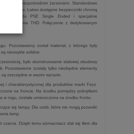
pach 300B z bezpośrednim żarzeniem. Standardowo
etlane logo. Łatwo dostępne bezpieczniki chronią
egłego układu PSE Single Ended i specjalnie
zniekształcenia THD. Połączenie z dedykowanym
nej cenie.
u. Pozostawiony został materiał, z którego były
są niezwykle solidne.
oczesnością, było skonstruowanie stalowej obudowy
b. Pozostawione zostały tylko niezbędne elementy
a są oszczędne w swoim wyrazie.
j i charakterystycznej dla produktów marki Fezz.
szczone na froncie. Na środku pomiędzy pokrętłami
a w rogu, została umieszczona na środku frontu.
arzące się lampy. Dla osób, które nie mogą pozwolić
łania lamp.
 czarna. Dzięki temu wzmacniacz stał się tłem dla