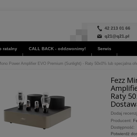
42 213 01 66
q21@q21.pl
 ratalny
CALL BACK - oddzwonimy!
Serwis
ono Power Amplifier EVO Premium (Sunlight) - Raty 50x0% lub specjalna ofer
Fezz Mi
Amplifi
Raty 50
Dostawa
Dodaj recenzj
Producent:
F
Dostępność:
Potwierdź dos