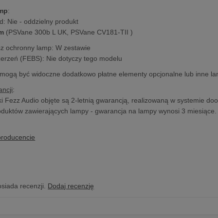
amp
:
d: Nie - oddzielny produkt
m
(PSVane 300b L UK, PSVane CV181-TII )
sz ochronny lamp: W zestawie
zerzeń (FEBS): Nie dotyczy tego modelu
 mogą być widoczne dodatkowo płatne elementy opcjonalne lub inne l
ncji
:
i Fezz Audio objęte są 2-letnią gwarancją, realizowaną w systemie doo
duktów zawierających lampy - gwarancja na lampy wynosi 3 miesiące.
producencie
osiada recenzji.
Dodaj recenzję