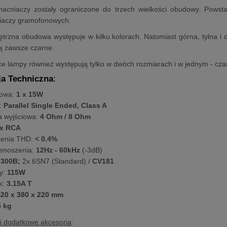
acniaczy zostały ograniczone do trzech wielkości obudowy. Powst
aczy gramofonowych.
trzna obudowa występuje w kilku kolorach. Natomiast górna, tylna i 
ą zawsze czarne.
ące lampy również występują tylko w dwóch rozmiarach i w jednym - cza
ja Techniczna
:
iowa:
1 x 15W
:
Parallel Single Ended, Class A
 wyjściowa:
4 Ohm / 8 Ohm
x RCA
cenia THD:
< 0.4%
enoszenia:
12Hz - 60kHz
(-3dB)
 300B;
2x 6SN7 (Standard) /
CV181
y:
115W
k:
3.15A T
20 x 380 x 220 mm
5 kg
i dodatkowe akcesoria
: