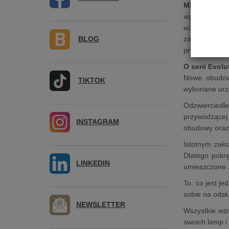
Mira Ceti 30
wyposażony w 
wzmacniacz 
BLOG
zaprojektowa
przedwzmacnia
O serii Evolu
Nowe obudowy
TIKTOK
wykonane urzą
Odzwierciedle
przywodzącej
INSTAGRAM
obudowy oraz 
Istotnym zał
Dlatego pokrę
LINKEDIN
umieszczone z
To, co jest j
sobie na odsł
NEWSLETTER
Wszystkie wzm
swoich lamp i