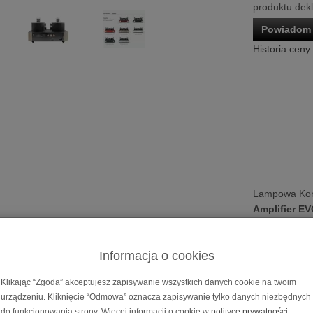
produktu dek
Powiadom 
Historia ceny
Lampowa Ko
Amplifier E
Cena dotyczy 
Możliwość za
Informacja o cookies
na
10, 20, 30
Klikając “Zgoda” akceptujesz zapisywanie wszystkich danych cookie na twoim
 końcówka mocy
Fezz Mira Ceti 300B Mono Pow
urządzeniu. Kliknięcie “Odmowa” oznacza zapisywanie tylko danych niezbędnych
do funkcjonowania strony. Więcej informacji o cookie w
polityce prywatności
.