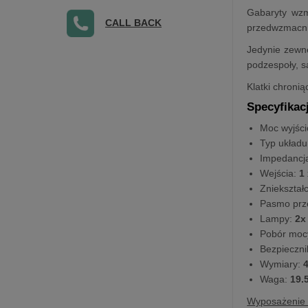
Gabaryty wzm
CALL BACK
przedwzmacni
Jedynie zewnę
podzespoły, s
Klatki chroni
Specyfikac
Moc wyjśc
Typ układu
Impedancja
Wejścia:
1 
Zniekształ
Pasmo prz
Lampy:
2x
Pobór moc
Bezpieczni
Wymiary:
4
Waga:
19.
Wyposażenie 