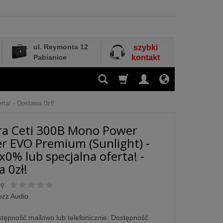
ul. Reymonta 12
szybki
Pabianice
kontakt
ta! - Dostawa 0zł!
ra Ceti 300B Mono Power
er EVO Premium (Sunlight) -
x0% lub specjalna oferta! -
 0zł!
ę:
ezz Audio
tępność mailowo lub telefonicznie. Dostępność