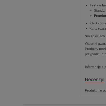
Zestaw l
Standar
Premiu
Klatka
/Ko
Karty rozs
*na zdjęciach
Warunki gwara
Produkty mark
przypadku pro
Informacje o 
Recenzje
Produkt nie p