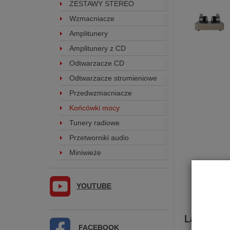
ZESTAWY STEREO
Wzmacniacze
Amplitunery
Amplitunery z CD
Odtwarzacze CD
Odtwarzacze strumieniowe
Przedwzmacniacze
Końcówki mocy
Tunery radiowe
Przetworniki audio
Miniwieże
YOUTUBE
Lampowa
FACEBOOK