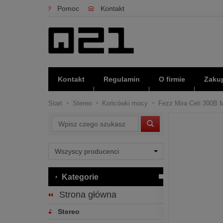
Pomoc
Kontakt
Kontakt
Regulamin
O firmie
Zakup
Start
Stereo
Końcówki mocy
Fezz Mira Ceti 300B M
Wyszukaj
Kategorie
Strona główna
Stereo