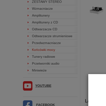
ZESTAWY STEREO
Wzmacniacze
Amplitunery
Amplitunery z CD
Odtwarzacze CD
Odtwarzacze strumieniowe
Przedwzmacniacze
Końcówki mocy
Tunery radiowe
Przetworniki audio
Miniwieże
YOUTUBE
Lampowa
FACEBOOK