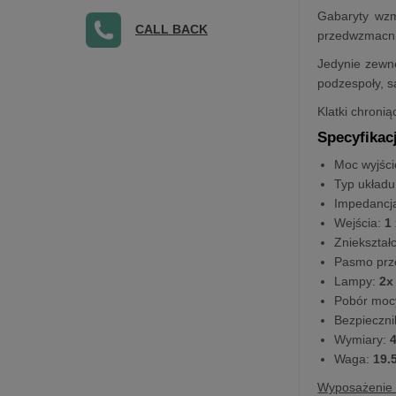
Gabaryty wzm
CALL BACK
przedwzmacni
Jedynie zewnę
podzespoły, s
Klatki chroni
Specyfikac
Moc wyjśc
Typ układu
Impedancja
Wejścia:
1 
Zniekształ
Pasmo prz
Lampy:
2x
Pobór moc
Bezpieczni
Wymiary:
4
Waga:
19.
Wyposażenie 