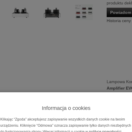
produktu dek
Powiadom 
Historia ceny
Lampowa Ko
Amplifier E
Cena dotyczy 
Możliwość za
Informacja o cookies
na
10, 20, 30
Klikając “Zgoda” akceptujesz zapisywanie wszystkich danych cookie na twoim
 końcówka mocy
Fezz Mira Ceti 300B Mono Pow
urządzeniu. Kliknięcie “Odmowa” oznacza zapisywanie tylko danych niezbędnych
do funkcjonowania strony. Więcej informacji o cookie w
polityce prywatności
.