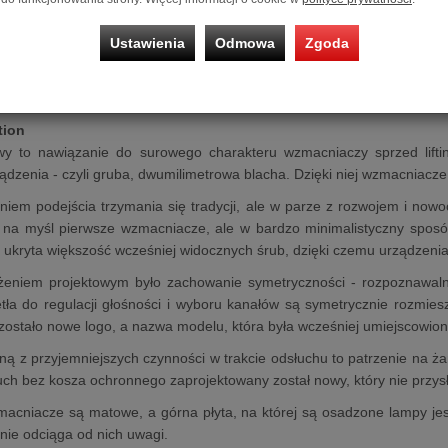
0B mono power amplifier
Klasy A oparty jest na legendarnych lam
antywibracyjne nóżki, dopasowane do wagi urządzenia. Posada podświ
Ustawienia
Odmowa
Zgoda
w przypadku awarii lampy mocy. Dzięki architekturze równol
nemu transformatorowi wyjściowemu zapewnia moc 15 W i niskie 
czem liniowym Sagita gwarantuje wyjątkową jakość dźwięku w rozsąd
tion
 to nawiązanie do surowego charakteru wzmacniaczy sprzed lifting
dzenia - czyli gruba, dwumilimetrowa blacha. Dzięki niej wzmacniacze 
niem podejścia trzymania się tradycji, ale w parze z rozwojem i now
 na myśl pierwsze wzmacniacze, ale w bardzo minimalistyczny sposó
ukryta większość wcześniej widocznych śrub, dzięki czemu urządzeni
ożeniem projektowym było zachowanie symetryczności - rozpoznawalne
tła do regulacji głośności i wyboru kanałów są symetrycznie rozmie
ostało nowe logo, a nazwa modelu, która była wcześniej umiejscowion
edną z przyjemniejszych czynności w trakcie odsłuchu to patrzenie na ż
uch bez kosza ochronnego zaprojektowany został nowy, który nie przys
acniacze są matowe, a górna płyta, na której są osadzone lampy jest
 nie odciąga od nich uwagi.