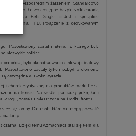
pach 300B z bezpośrednim żarzeniem. Standardowo
etlane logo. Łatwo dostępne bezpieczniki chronią
egłego układu PSE Single Ended i specjalnie
zniekształcenia THD. Połączenie z dedykowanym
nej cenie.
u. Pozostawiony został materiał, z którego były
są niezwykle solidne.
oczesnością, było skonstruowanie stalowej obudowy
b. Pozostawione zostały tylko niezbędne elementy
a są oszczędne w swoim wyrazie.
j i charakterystycznej dla produktów marki Fezz.
szczone na froncie. Na środku pomiędzy pokrętłami
a w rogu, została umieszczona na środku frontu.
arzące się lampy. Dla osób, które nie mogą pozwolić
łania lamp.
 czarna. Dzięki temu wzmacniacz stał się tłem dla