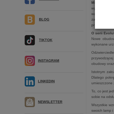
Mira Ceti 30
wyposażony w 
wzmacniacz 
BLOG
zaprojektowa
przedwzmacnia
O serii Evolu
Nowe obudowy
TIKTOK
wykonane urzą
Odzwierciedle
przywodzącej
INSTAGRAM
obudowy oraz 
Istotnym zał
Dlatego pokrę
LINKEDIN
umieszczone z
To, co jest j
sobie na odsł
NEWSLETTER
Wszystkie wzm
swoich lamp i