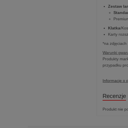
Zestaw l
Standa
Premium
Klatka
/Ko
Karty rozs
*na zdjęciach
Warunki gwara
Produkty mark
przypadku pro
Informacje o 
Recenzje
Produkt nie p