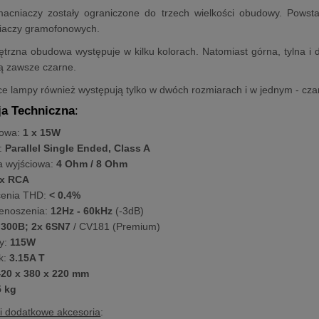
acniaczy zostały ograniczone do trzech wielkości obudowy. Powst
aczy gramofonowych.
trzna obudowa występuje w kilku kolorach. Natomiast górna, tylna i 
ą zawsze czarne.
ące lampy również występują tylko w dwóch rozmiarach i w jednym - cza
ja Techniczna
:
iowa:
1 x 15W
:
Parallel Single Ended, Class A
 wyjściowa:
4 Ohm / 8 Ohm
x RCA
cenia THD:
< 0.4%
enoszenia:
12Hz - 60kHz
(-3dB)
 300B;
2x 6SN7
/ CV181 (Premium)
y:
115W
k:
3.15A T
20 x 380 x 220 mm
5 kg
i dodatkowe akcesoria
: