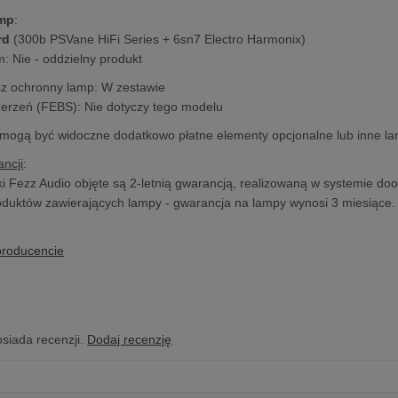
amp
:
rd
(300b PSVane HiFi Series + 6sn7 Electro Harmonix)
: Nie - oddzielny produkt
sz ochronny lamp: W zestawie
zerzeń (FEBS): Nie dotyczy tego modelu
 mogą być widoczne dodatkowo płatne elementy opcjonalne lub inne l
ncji
:
i Fezz Audio objęte są 2-letnią gwarancją, realizowaną w systemie doo
duktów zawierających lampy - gwarancja na lampy wynosi 3 miesiące.
producencie
osiada recenzji.
Dodaj recenzję