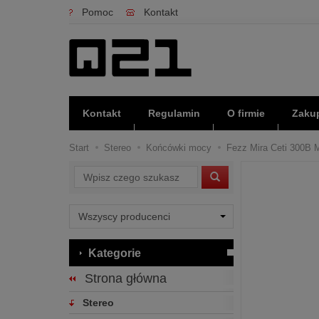
Pomoc
Kontakt
Kontakt
Regulamin
O firmie
Zakup
Start
Stereo
Końcówki mocy
Fezz Mira Ceti 300B M
Wyszukaj
Kategorie
Strona główna
Stereo