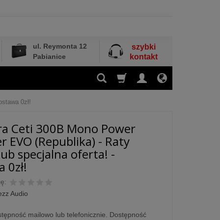
ul. Reymonta 12
szybki
Pabianice
kontakt
ostawa 0zł!
ra Ceti 300B Mono Power
er EVO (Republika) - Raty
ub specjalna oferta! -
 0zł!
ę:
ezz Audio
tępność mailowo lub telefonicznie. Dostępność