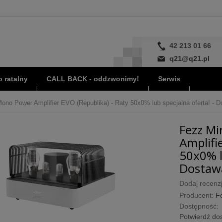
42 213 01 66
q21@q21.pl
 ratalny
CALL BACK - oddzwonimy!
Serwis
ono Power Amplifier EVO (Republika) - Raty 50x0% lub specjalna oferta! - D
Fezz Mi
Amplifi
50x0% l
Dostawa
Dodaj recenzj
Producent:
F
Dostępność:
Potwierdź dos