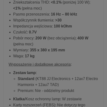
Zniekształcenia THD:
<0.1%
(poniżej 100 W);
<1%
(pełna moc)
Pasmo przenoszenia:
16 Hz – 80 kHz
Współczynnik tłumienia:
>30
Impedancja wejściowa:
100 kOhm
Czułość:
0.7V
Pobór mocy:
200 W
(bez obciążenia);
400 W
(pełna moc)
Wymiary:
355 x 380 x 195 mm
Waga:
17 kg
Wyposażenie i dodatkowe akcesoria
:
Zestaw lamp
:
Standard
(KT88 JJ Electronics + 12ax7 Electro
Harmonix + 12au7 TAD)
Premium: Nie - oddzielny produkt
Klatka
/Kosz ochronny lamp: W zestawie
Karty rozszerzeń (FEBS): Nie dotyczy tego