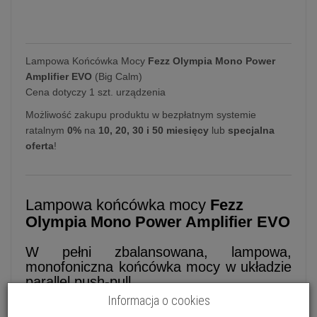
Lampowa Końcówka Mocy
Fezz Olympia Mono Power
Amplifier EVO
(Big Calm)
Cena dotyczy 1 szt. urządzenia
Możliwość zakupu produktu w bezpłatnym systemie
ratalnym
0%
na
10, 20, 30 i 50 miesięcy
lub
specjalna
oferta
!
Lampowa końcówka mocy
Fezz
Olympia Mono Power Amplifier EVO
W pełni zbalansowana, lampowa,
monofoniczna końcówka mocy w układzie
parallel push-pull
Informacja o cookies
Fezz
Olympia Mono Power Amplifier EVO
to