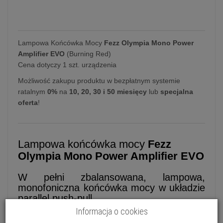
Lampowa Końcówka Mocy
Fezz Olympia Mono Power
Amplifier EVO
(Burning Red)
Cena dotyczy 1 szt. urządzenia
Możliwość zakupu produktu w bezpłatnym systemie
ratalnym
0%
na
10, 20, 30 i 50 miesięcy
lub
specjalna
oferta
!
Lampowa końcówka mocy
Fezz
Olympia Mono Power Amplifier EVO
W pełni zbalansowana, lampowa,
monofoniczna końcówka mocy w układzie
parallel push-pull
Informacja o cookies
Fezz
Olympia Mono Power Amplifier EVO
to