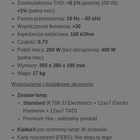
Zniekształcenia THD:
<0.1%
(poniżej 100 W);
<1%
(pełna moc)
Pasmo przenoszenia:
16 Hz – 80 kHz
Współczynnik tłumienia:
>30
Impedancja wejściowa:
100 kOhm
Czułość:
0.7V
Pobór mocy:
200 W
(bez obciążenia);
400 W
(pełna moc)
Wymiary:
355 x 380 x 195 mm
Waga:
17 kg
Wyposażenie i dodatkowe akcesoria
:
Zestaw lamp
:
Standard
(KT88 JJ Electronics + 12ax7 Electro
Harmonix + 12au7 TAD)
Premium: Nie - oddzielny produkt
Klatka
/Kosz ochronny lamp: W zestawie
Karty rozszerzeń (FEBS): Nie dotyczy tego