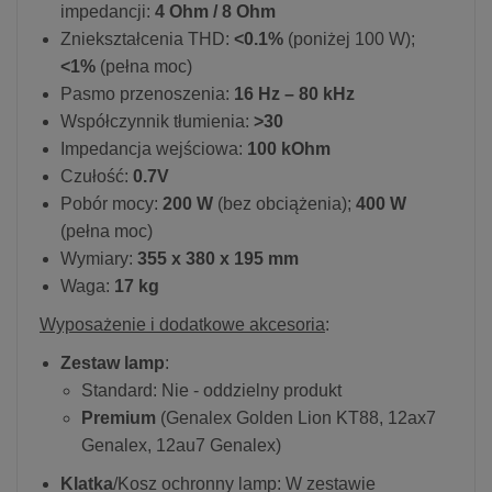
impedancji:
4 Ohm / 8 Ohm
Zniekształcenia THD:
<0.1%
(poniżej 100 W);
<1%
(pełna moc)
Pasmo przenoszenia:
16 Hz – 80 kHz
Współczynnik tłumienia:
>30
Impedancja wejściowa:
100 kOhm
Czułość:
0.7V
Pobór mocy:
200 W
(bez obciążenia);
400 W
(pełna moc)
Wymiary:
355 x 380 x 195 mm
Waga:
17 kg
Wyposażenie i dodatkowe akcesoria
:
Zestaw lamp
:
Standard: Nie - oddzielny produkt
Premium
(Genalex Golden Lion KT88, 12ax7
Genalex, 12au7 Genalex)
Klatka
/Kosz ochronny lamp: W zestawie