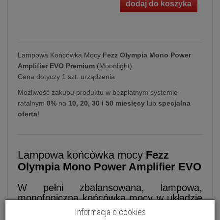
dodaj do koszyka
Lampowa Końcówka Mocy
Fezz Olympia Mono Power
Amplifier EVO Premium
(Moonlight)
Cena dotyczy 1 szt. urządzenia
Możliwość zakupu produktu w bezpłatnym systemie
ratalnym
0%
na
10, 20, 30 i 50 miesięcy
lub
specjalna
oferta
!
Lampowa końcówka mocy
Fezz
Olympia Mono Power Amplifier EVO
W pełni zbalansowana, lampowa,
monofoniczna końcówka mocy w układzie
parallel push-pull
Informacja o cookies