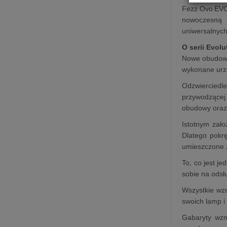
Fezz Ovo EVO 
nowoczesną e
uniwersalnych
O serii Evolu
Nowe obudowy 
wykonane urzą
Odzwierciedle
przywodzącej
obudowy oraz 
Istotnym zał
Dlatego pokrę
umieszczone z
To, co jest j
sobie na odsł
Wszystkie wzm
swoich lamp i
Gabaryty wzm