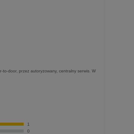
r-to-door, przez autoryzowany, centralny serwis. W
1
0