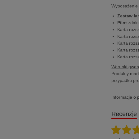
Wyposażenie 
Zestaw l
Pilot
zdaln
Karta rozs
Karta rozs
Karta rozs
Karta rozs
Karta rozs
Warunki gwara
Produkty mark
przypadku pro
Informacje o 
Recenzje