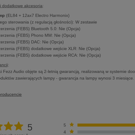
i dodatkowe akcesoria
:
amp
(EL84 + 12ax7 Electro Harmonix)
ego sterowania (z regulacją głośności): W zestawie
zerzenia (FEBS) Bluetooth 5.0: Nie (Opcja)
zerzenia (FEBS) Phono MM: Nie (Opcja)
zerzenia (FEBS) DAC: Nie (Opcja)
zerzenia (FEBS) dodatkowe wejście XLR: Nie (Opcja)
zerzenia (FEBS) dodatkowe wejście RCA: Nie (Opcja)
ncji
:
i Fezz Audio objęte są 2-letnią gwarancją, realizowaną w systemie doo
duktów zawierających lampy - gwarancja na lampy wynosi 3 miesiące.
producencie
5
5
4