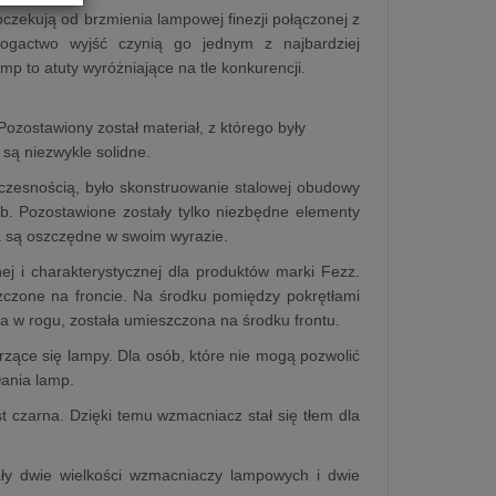
czekują od brzmienia lampowej finezji połączonej z
bogactwo wyjść czynią go jednym z najbardziej
 to atuty wyróżniające na tle konkurencji.
zostawiony został materiał, z którego były
są niezwykle solidne.
oczesnością, było skonstruowanie stalowej obudowy
b. Pozostawione zostały tylko niezbędne elementy
a są oszczędne w swoim wyrazie.
j i charakterystycznej dla produktów marki Fezz.
szczone na froncie. Na środku pomiędzy pokrętłami
a w rogu, została umieszczona na środku frontu.
arzące się lampy. Dla osób, które nie mogą pozwolić
łania lamp.
 czarna. Dzięki temu wzmacniacz stał się tłem dla
ały dwie wielkości wzmacniaczy lampowych i dwie