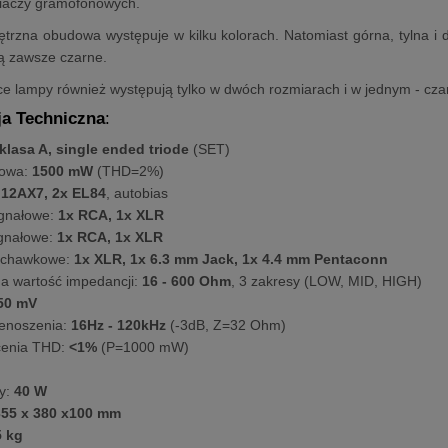
aczy gramofonowych.
trzna obudowa występuje w kilku kolorach. Natomiast górna, tylna i 
ą zawsze czarne.
ące lampy również występują tylko w dwóch rozmiarach i w jednym - cza
ja Techniczna
:
klasa A, single ended triode
(SET)
iowa:
1500 mW
(THD=2%)
 12AX7, 2x EL84
, autobias
gnałowe:
1x RCA, 1x XLR
gnałowe:
1x RCA, 1x XLR
łuchawkowe:
1x XLR, 1x 6.3 mm Jack, 1x 4.4 mm Pentaconn
a wartość impedancji:
16 - 600 Ohm
, 3 zakresy (LOW, MID, HIGH)
50 mV
enoszenia:
16Hz - 120kHz
(-3dB, Z=32 Ohm)
cenia THD:
<1%
(P=1000 mW)
y:
40 W
55 x 380 x100 mm
5 kg