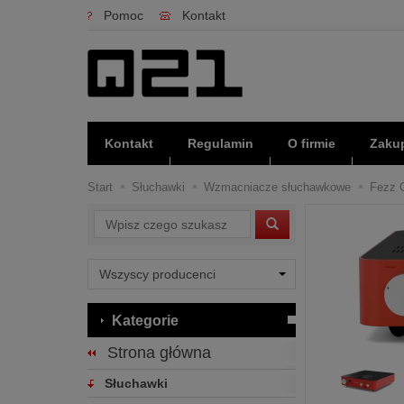
Pomoc
Kontakt
Kontakt
Regulamin
O firmie
Zakup
Start
Słuchawki
Wzmacniacze słuchawkowe
Fezz O
Wyszukaj
Kategorie
Strona główna
Słuchawki