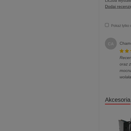
Liczba wystaw
Dodaj recenzj
Pokaż tylko
Chame
CA
Recen
oraz 
mocną
wolał
Akcesoria