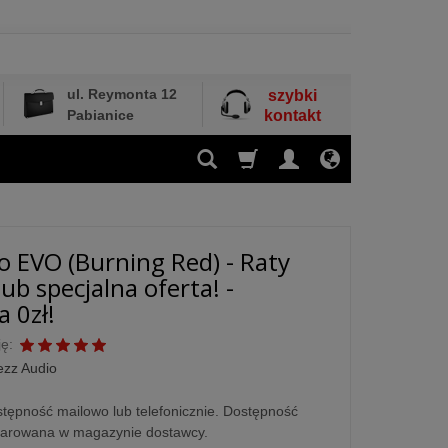
ul. Reymonta 12
szybki
Pabianice
kontakt
o EVO (Burning Red) - Raty
ub specjalna oferta! -
 0zł!
ę:
ezz Audio
tępność mailowo lub telefonicznie. Dostępność
larowana w magazynie dostawcy.