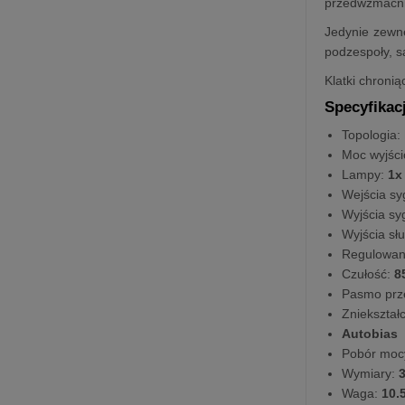
przedwzmacni
Jedynie zewnę
podzespoły, s
Klatki chroni
S
pecyfikac
Topologia:
Moc wyjśc
Lampy:
1x
Wejścia sy
Wyjścia sy
Wyjścia s
Regulowan
Czułość:
8
Pasmo prz
Zniekształ
Autobias
Pobór moc
Wymiary:
3
Waga:
10.