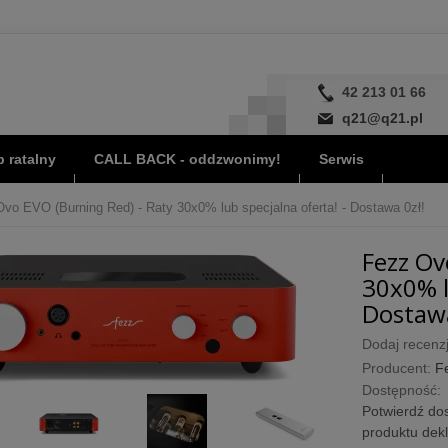
42 213 01 66
q21@q21.pl
 ratalny
CALL BACK - oddzwonimy!
Serwis
vo EVO (Burning Red) - Raty 30x0% lub specjalna oferta! - Dostawa 0zł!
Fezz Ov
30x0% l
Dostawa
Dodaj recenzj
Producent:
F
Dostępność:
Potwierdź dos
produktu dek