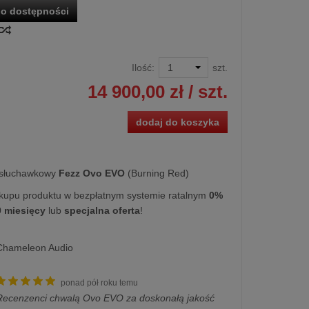
o dostępności
Ilość:
szt.
14 900,00 zł
/ szt.
dodaj do koszyka
słuchawkowy
Fezz Ovo EVO
(Burning Red)
kupu produktu w bezpłatnym systemie ratalnym
0%
0 miesięcy
lub
specjalna oferta
!
Chameleon Audio
ponad pół roku temu
Recenzenci chwalą Ovo EVO za doskonałą jakość