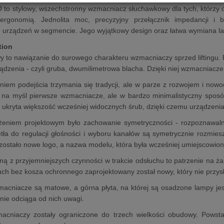
to stylowy, wszechstronny wzmacniacz słuchawkowy dla tych, którzy o
rgonomią. Jednolita moc, precyzyjny przełącznik impedancji i 
 urządzeń w segmencie. Jego wyjątkowy design oraz łatwa wymiana lamp
tion
to nawiązanie do surowego charakteru wzmacniaczy sprzed liftingu. Po
dzenia - czyli gruba, dwumilimetrowa blacha. Dzięki niej wzmacniacze 
niem podejścia trzymania się tradycji, ale w parze z rozwojem i now
 na myśl pierwsze wzmacniacze, ale w bardzo minimalistyczny sposó
ukryta większość wcześniej widocznych śrub, dzięki czemu urządzeni
ożeniem projektowym było zachowanie symetryczności - rozpoznawalne
tła do regulacji głośności i wyboru kanałów są symetrycznie rozmie
ostało nowe logo, a nazwa modelu, która była wcześniej umiejscowion
edną z przyjemniejszych czynności w trakcie odsłuchu to patrzenie na ż
uch bez kosza ochronnego zaprojektowany został nowy, który nie przys
acniacze są matowe, a górna płyta, na której są osadzone lampy jest
 nie odciąga od nich uwagi.
acniaczy zostały ograniczone do trzech wielkości obudowy. Powst