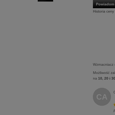
Powiadom 
Historia ceny
Wzmacniacz 
Możliwość za
na
10, 20 i 3
CA