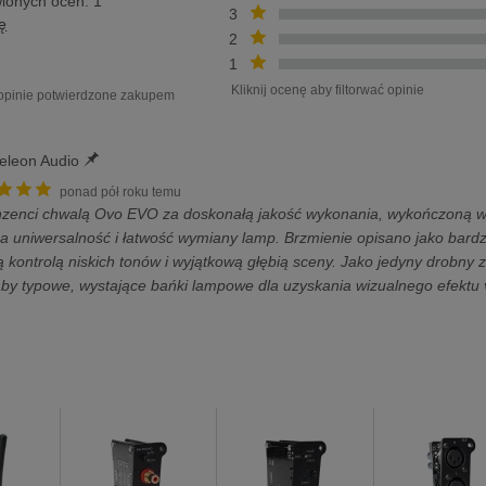
ionych ocen: 1
3
ę
2
1
Kliknij ocenę aby filtorwać opinie
 opinie potwierdzone zakupem
leon Audio
ponad pół roku temu
zenci chwalą Ovo EVO za doskonałą jakość wykonania, wykończoną w 
za uniwersalność i łatwość wymiany lamp. Brzmienie opisano jako bardzo
 kontrolą niskich tonów i wyjątkową głębią sceny. Jako jedyny drobny 
aby typowe, wystające bańki lampowe dla uzyskania wizualnego efektu 