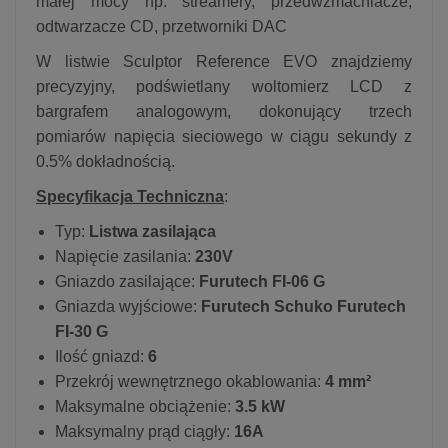
małej mocy np. streamery, przedwzmacniacze,
odtwarzacze CD, przetworniki DAC
W listwie Sculptor Reference EVO znajdziemy
precyzyjny, podświetlany woltomierz LCD z
bargrafem analogowym, dokonujący trzech
pomiarów napięcia sieciowego w ciągu sekundy z
0.5% dokładnością.
Specyfikacja Techniczna
:
Typ:
Listwa zasilająca
Napięcie zasilania:
230V
Gniazdo zasilające:
Furutech FI-06 G
Gniazda wyjściowe:
Furutech Schuko Furutech
FI-30 G
Ilość gniazd:
6
Przekrój wewnętrznego okablowania:
4 mm²
Maksymalne obciążenie:
3.5 kW
Maksymalny prąd ciągły:
16A