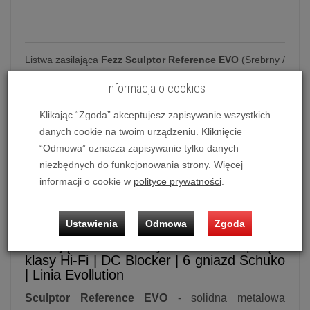
Listwa zasilająca
Fezz Sculptor Reference EVO
(Srebrny /
Moonlight)
Informacja o cookies
Możliwość zakupu produktu w bezpłatnym systemie
ratalnym
0%
na
10, 20, 30 i 50 miesięcy
lub
specjalna
Klikając “Zgoda” akceptujesz zapisywanie wszystkich
oferta
!
danych cookie na twoim urządzeniu. Kliknięcie
“Odmowa” oznacza zapisywanie tylko danych
niezbędnych do funkcjonowania strony. Więcej
Listwa zasilająca
Fezz Sculptor
informacji o cookie w
polityce prywatności
.
Reference EVO
Ustawienia
Odmowa
Zgoda
Fezz
Sculptor Reference EVO
| Listwa
zasilająca audio dedykowana do sprzętu
klasy Hi-Fi | DC Blocker | 6 gniazd Schuko
| Linia Evollution
Sculptor Reference EVO
- solidna metalowa