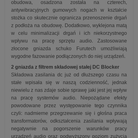
obudowa, osadzona została na czterech,
antywibracyjnych gumowych nogach w kształcie
stożka co skutecznie ogranicza przenoszenie drgań
z podłoża na obudowę. Dodatkowo, wyklejona matą
w celu minimalizacji drgań i ich niekorzystnego
wpływu na pracę sprzętu audio. Zastosowane
złocone gniazda schuko Furutech umożliwiają
wygodne fazowanie podłączonych do niej urządzeń.
2 gniazda z filtrem składowej stałej DC Blocker
Składowa zasilania dc już od dłuższego czasu na
stałe wpisała się w naszą codzienność, jednak
niewielu z nas zdaje sobie sprawę jaki jest jej wpływ
na pracę systemów audio. Niepożądane efekty
powodowane przez występowanie tego czynnika
czyli: nadmierne przegrzewanie się i głośna praca
transformatorów, odkształcenia zasilania wpływają
negatywnie na pogorszenie warunków pracy
urządzeń audio oraz podwyższony poziom zużycia