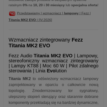
ratalnym
0%
na
10, 20 i 30 miesięcy
lub
specjalna oferta
!
Przedstawiamy | wzmacniacz |
lampowy
| Fezz |
Titania MK2 EVO
| [IV.2026]
Wzmacniacz zintegrowany
Fezz
Titania MK2 EVO
Fezz Audio
Titania MK2 EVO
| Lampowy,
stereofoniczny wzmacniacz zintegrowany
| Lampy KT88 | Moc 60 W | Pilot zdalnego
sterowania | Linia
Evo
lution
Titania MK2
to odświeżony wzmacniacz lampowy
zaprojektowany w oparciu o całkowicie nową
topologię. Zmodernizowany tor sygnałowy,
ulepszony stopień sterujący oraz starannie dobrane
komponenty przekładają się na bardziej dynamiczne,