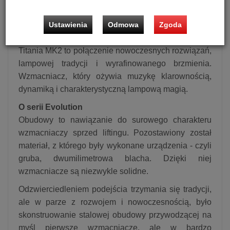
zabezpieczeń lamp oraz automatyczna kontrola i
korekcja biasu gwarantują maksymalną
Ustawienia
Odmowa
Zgoda
niezawodność i bezobsługową eksploatację.
Titania MK2 to połączenie nowoczesnych rozwiązań,
lampowej tradycji i wyrafinowanego brzmienia.
Wzmacniacz, który ożywia muzykę klarownością,
dynamiką i charakterystyczną lampową magią.
O serii Evolution
Obudowy to nawiązanie do surowego charakteru
wzmacniaczy sprzed liftingu. Pozostawiony został
materiał, z którego były wykonane urządzenia - czyli
gruba, dwumilimetrowa blacha. Dzięki niej
wzmacniacze są niezwykle solidne.
Odzwierciedleniem podejścia trzymania się tradycji,
ale w parze z rozwojem i nowoczesnością, było
skonstruowanie stalowej obudowy przywodzącej na
myśl pierwsze wzmacniacze, ale w bardzo