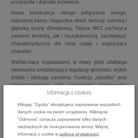
przejrzyste i dojrzałe brzmienie.
Nowa konstrukcja oferuje połączenie energii,
naturalnej barwy i bogactwa detali, tworząc szeroką i
głęboką scenę dźwiękową. Titania MK2 zachwyca
zarówno kontrolą, jak i muzykalnością, zachowując
charakterystyczny dla lamp ciepły i angażujący
charakter.
Wzmacniacz wyposażono w nowy pilot zdalnego
sterowania umożliwiający regulację głośności, wybór
źródła i obsługę zasilania. Funkcja „standby” oraz
zoptymalizowany cykl wstępnego nagrzewania
Informacja o cookies
zapewniają idealne warunki pracy i wydłużają
żywotność lamp.
Klikając “Zgoda” akceptujesz zapisywanie wszystkich
Do dyspozycji użytkownika są dwa sloty na
danych cookie na twoim urządzeniu. Kliknięcie
opcjonalne karty rozszerzeń, zwiększające
“Odmowa” oznacza zapisywanie tylko danych
funkcjonalność urządzenia. Z kolei całkowicie
niezbędnych do funkcjonowania strony. Więcej
przeprojektowany system elektronicznych
informacji o cookie w
polityce prywatności
.