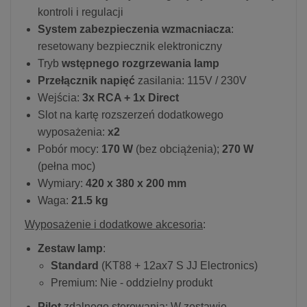
kontroli i regulacji
System zabezpieczenia wzmacniacza
:
resetowany bezpiecznik elektroniczny
Tryb
wstępnego rozgrzewania lamp
Przełącznik napięć
zasilania: 115V / 230V
Wejścia:
3x RCA + 1x Direct
Slot na kartę rozszerzeń dodatkowego
wyposażenia:
x2
Pobór mocy:
170 W
(bez obciążenia);
270 W
(pełna moc)
Wymiary:
420 x 380 x 200 mm
Waga:
21.5 kg
Wyposażenie i dodatkowe akcesoria
:
Zestaw lamp
:
Standard
(KT88 + 12ax7 S JJ Electronics)
Premium: Nie - oddzielny produkt
Pilot
zdalnego sterowania: W zestawie