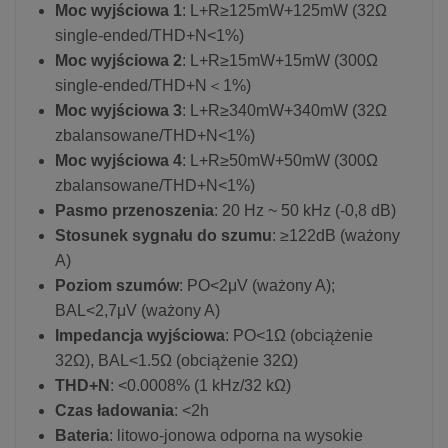
Moc wyjściowa 1
: L+R≥125mW+125mW (32Ω
single-ended/THD+N<1%)
Moc wyjściowa 2
: L+R≥15mW+15mW (300Ω
single-ended/THD+N＜1%)
Moc wyjściowa 3
: L+R≥340mW+340mW (32Ω
zbalansowane/THD+N<1%)
Moc wyjściowa 4
: L+R≥50mW+50mW (300Ω
zbalansowane/THD+N<1%)
Pasmo przenoszenia
: 20 Hz ~ 50 kHz (-0,8 dB)
Stosunek sygnału do szumu
: ≥122dB (ważony
A)
Poziom szumów
: PO<2μV (ważony A);
BAL<2,7μV (ważony A)
Impedancja wyjściowa
: PO<1Ω (obciążenie
32Ω), BAL<1.5Ω (obciążenie 32Ω)
THD+N
: <0.0008% (1 kHz/32 kΩ)
Czas ładowania
: <2h
Bateria
: litowo-jonowa odporna na wysokie