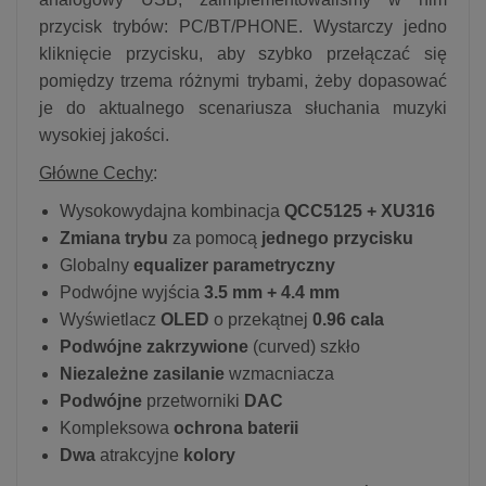
przycisk trybów: PC/BT/PHONE. Wystarczy jedno
kliknięcie przycisku, aby szybko przełączać się
pomiędzy trzema różnymi trybami, żeby dopasować
je do aktualnego scenariusza słuchania muzyki
wysokiej jakości.
Główne Cechy
:
Wysokowydajna kombinacja
QCC5125 + XU316
Zmiana trybu
za pomocą
jednego przycisku
Globalny
equalizer parametryczny
Podwójne wyjścia
3.5 mm + 4.4 mm
Wyświetlacz
OLED
o przekątnej
0.96 cala
Podwójne zakrzywione
(curved) szkło
Niezależne zasilanie
wzmacniacza
Podwójne
przetworniki
DAC
Kompleksowa
ochrona baterii
Dwa
atrakcyjne
kolory