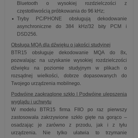
Bluetooth o wysokiej rozdzielczości z
częstotliwością próbkowania do 96 kHz;
Tryby PC/PHONE obsługują dekodowanie
asynchroniczne do 384 kHz/32 bity PCM i
DSD256.
Obsługa MQA dla dźwięku o jakości studyjnej
BTR15 obsługuje dekodowanie MQA do 8x,
pozwalając na uzyskanie wysokiej rozdzielczości
dźwięku na poziomie studyjnym w plikach o
rozsądnej wielkości, dobrze dopasowanych do
Twojego urządzenia mobilnego.
Podwójne zaokrąglone szkło | Podwójne ulepszenia
wyglądu i uchwytu
W modelu BTR15 firma FIIO po raz pierwszy
zastosowała zakrzywione szkło gięte na gorąco –
osadzając je zarówno z przodu, jak i z tyłu
urządzenia. Nie tylko ułatwia to trzymanie