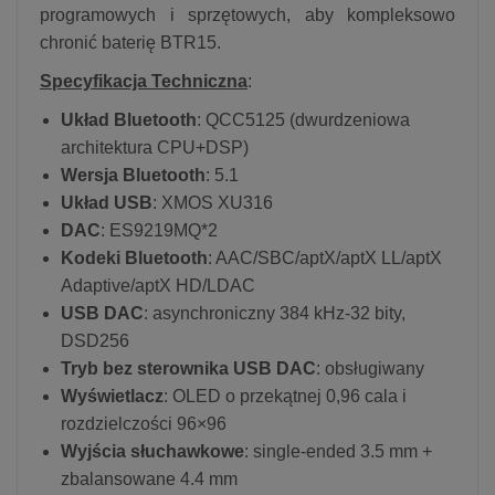
programowych i sprzętowych, aby kompleksowo
chronić baterię BTR15.
Specyfikacja Techniczna
:
Układ Bluetooth
: QCC5125 (dwurdzeniowa
architektura CPU+DSP)
Wersja Bluetooth
: 5.1
Układ USB
: XMOS XU316
DAC
: ES9219MQ*2
Kodeki Bluetooth
: AAC/SBC/aptX/aptX LL/aptX
Adaptive/aptX HD/LDAC
USB DAC
: asynchroniczny 384 kHz-32 bity,
DSD256
Tryb bez sterownika USB DAC
: obsługiwany
Wyświetlacz
: OLED o przekątnej 0,96 cala i
rozdzielczości 96×96
Wyjścia słuchawkowe
: single-ended 3.5 mm +
zbalansowane 4.4 mm