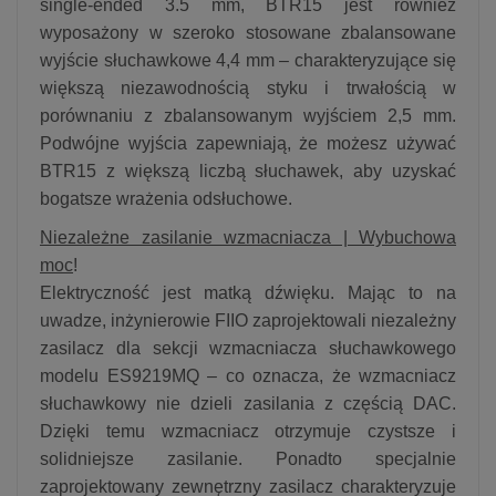
single-ended 3.5 mm, BTR15 jest również
wyposażony w szeroko stosowane zbalansowane
wyjście słuchawkowe 4,4 mm – charakteryzujące się
większą niezawodnością styku i trwałością w
porównaniu z zbalansowanym wyjściem 2,5 mm.
Podwójne wyjścia zapewniają, że możesz używać
BTR15 z większą liczbą słuchawek, aby uzyskać
bogatsze wrażenia odsłuchowe.
Niezależne zasilanie wzmacniacza | Wybuchowa
moc
!
Elektryczność jest matką dźwięku. Mając to na
uwadze, inżynierowie FIIO zaprojektowali niezależny
zasilacz dla sekcji wzmacniacza słuchawkowego
modelu ES9219MQ – co oznacza, że wzmacniacz
słuchawkowy nie dzieli zasilania z częścią DAC.
Dzięki temu wzmacniacz otrzymuje czystsze i
solidniejsze zasilanie. Ponadto specjalnie
zaprojektowany zewnętrzny zasilacz charakteryzuje