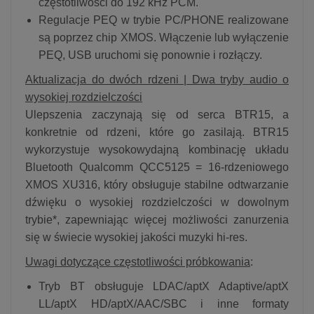
częstotliwości do 192 kHz PCM.
Regulacje PEQ w trybie PC/PHONE realizowane
są poprzez chip XMOS. Włączenie lub wyłączenie
PEQ, USB uruchomi się ponownie i rozłączy.
Aktualizacja do dwóch rdzeni | Dwa tryby audio o
wysokiej rozdzielczości
Ulepszenia zaczynają się od serca BTR15, a
konkretnie od rdzeni, które go zasilają. BTR15
wykorzystuje wysokowydajną kombinację układu
Bluetooth Qualcomm QCC5125 = 16-rdzeniowego
XMOS XU316, który obsługuje stabilne odtwarzanie
dźwięku o wysokiej rozdzielczości w dowolnym
trybie*, zapewniając więcej możliwości zanurzenia
się w świecie wysokiej jakości muzyki hi-res.
Uwagi dotyczące częstotliwości próbkowania
:
Tryb BT obsługuje LDAC/aptX Adaptive/aptX
LL/aptX HD/aptX/AAC/SBC i inne formaty