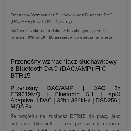
Przenośny Wzmacniacz Słuchawkowy z Bluetooth DAC
(DAC/AMP) FiiO BTR15 (Czarny)
Możliwość zakupu produktu w bezpłatnym systemie
ratalnym
0%
na
10 i 20 miesięcy
lub
specjalna oferta
!
Przenośny wzmacniacz słuchawkowy
z Bluetooth DAC (DAC/AMP) FiiO
BTR15
Przenośny DAC/AMP | DAC 2x
ES9219MQ | Bluetooth 5.1 | aptX
Adaptive, LDAC | 32bit 384kHz | DSD256 |
MQA 8x
Ze względu na zdolność
BTR15
do pracy jako
odbiornik Bluetooth i jako przetwornik cyfrowo-
analogowy USB, zaimplementowaliśmy w nim