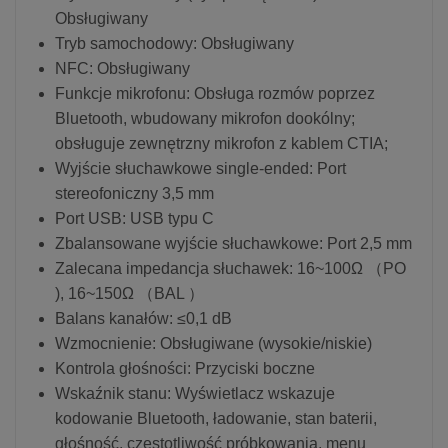
Obsługiwany
Tryb samochodowy: Obsługiwany
NFC: Obsługiwany
Funkcje mikrofonu: Obsługa rozmów poprzez
Bluetooth, wbudowany mikrofon dookólny;
obsługuje zewnętrzny mikrofon z kablem CTIA;
Wyjście słuchawkowe single-ended: Port
stereofoniczny 3,5 mm
Port USB: USB typu C
Zbalansowane wyjście słuchawkowe: Port 2,5 mm
Zalecana impedancja słuchawek: 16~100Ω （PO
), 16~150Ω （BAL ）
Balans kanałów: ≤0,1 dB
Wzmocnienie: Obsługiwane (wysokie/niskie)
Kontrola głośności: Przyciski boczne
Wskaźnik stanu: Wyświetlacz wskazuje
kodowanie Bluetooth, ładowanie, stan baterii,
głośność, częstotliwość próbkowania, menu