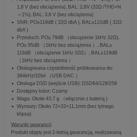
1,8 V (bez obciążenia), BAL: 2,8V (32Ω /THD+N
＜1%), BAL: 3,6 V (bez obciążenia)
SNR: PO≥118dB ( 32Ω dbA ), BAL≥122dB ( 32Ω
dbA )
Przesłuch: PO≥ 79dB （obciążenie 1kHz 32Ω),
PO≥ 95dB （1kHz bez obciążenia ）, BAL≥
118dB （obciążenie 1kHz 32Ω）, BAL≥119dB
（1kHz bez obciążenia ）
Obsługiwana częstotliwość próbkowania do:
384kHz/32bit （USB DAC ）
Obsługa DSD (wejście USB): DSD64/128/256
Dostępny kolor: Czarny
Waga: Około 43,7 g （włącznie z baterią )
Wymiary: Około 72×32×11,1mm (bez tylnego
klipsa)
Warunki gwarancji
:
Produkt objęty jest 2-letnią gwarancją, realizowaną