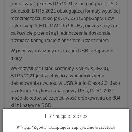
podłączając je do BTR5 2021. Z pomocą wersji 5.0
Bluetooth BTR5 2021 obsługującej formaty wysokiej
rozdzielczości, takie jak AAC/SBC/aptX/aptX Low
Latency/aptX HD/LDAC do 96 kHz, możesz uzyskać
całkowicie przenośną i jednocześnie doskonale
brzmiącą konfigurację z obecnym urządzeniem.
W pełni wyposażony do obsługi USB, z zapasem
mocy
Wykorzystując układ kontrolny XMOS XUF208,
BTR5 2021 jest zdolny do asynchronicznego
dekodowania dźwięku w USB Audio Class 2.0. Jako
przetwornik cyfrowo-analogowy USB, BTR5 2021
może dekodować częstotliwość próbkowania do 384
kHz i natywne DSD.
Informacja o cookies
*Funkcjonalność USB DAC obsługuje 2 tryby, USB
1.0 bez sterowników i USB 2.0 o wysokiej
Klikając “Zgoda” akceptujesz zapisywanie wszystkich
wydajności (ten ostatni wymaga sterownika ze strony