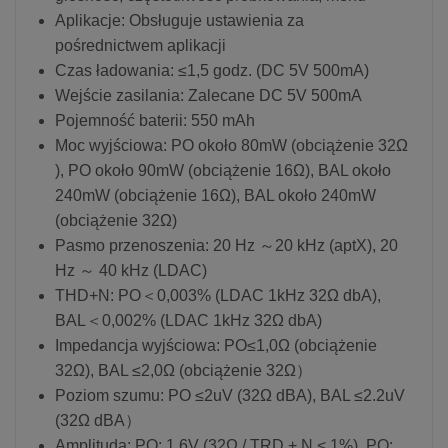
Aplikacje: Obsługuje ustawienia za
pośrednictwem aplikacji
Czas ładowania: ≤1,5 godz. (DC 5V 500mA)
Wejście zasilania: Zalecane DC 5V 500mA
Pojemność baterii: 550 mAh
Moc wyjściowa: PO około 80mW (obciążenie 32Ω
), PO około 90mW (obciążenie 16Ω), BAL około
240mW (obciążenie 16Ω), BAL około 240mW
(obciążenie 32Ω)
Pasmo przenoszenia: 20 Hz ～20 kHz (aptX), 20
Hz ～ 40 kHz (LDAC)
THD+N: PO＜0,003% (LDAC 1kHz 32Ω dbA),
BAL＜0,002% (LDAC 1kHz 32Ω dbA)
Impedancja wyjściowa: PO≤1,0Ω (obciążenie
32Ω), BAL ≤2,0Ω (obciążenie 32Ω）
Poziom szumu: PO ≤2uV (32Ω dBA), BAL ≤2.2uV
(32Ω dBA）
Amplituda: PO: 1.6V (32Ω / TRD + N < 1%), PO: