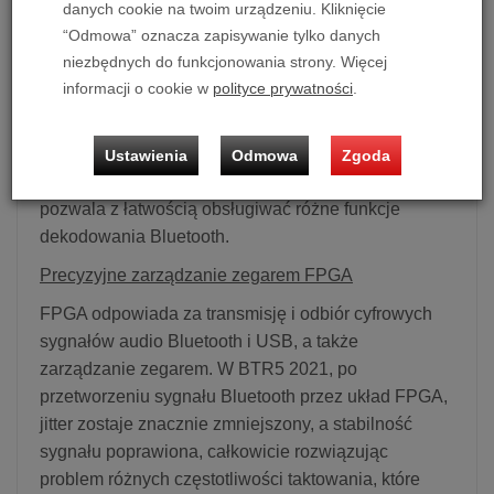
danych cookie na twoim urządzeniu. Kliknięcie
FiiO).
“Odmowa” oznacza zapisywanie tylko danych
Wydajność na poziomie audiofilskim
niezbędnych do funkcjonowania strony. Więcej
informacji o cookie w
polityce prywatności
.
Qualcomm CSR8675 to energooszczędny układ
Bluetooth z ulepszonymi możliwościami audio,
takimi jak obsługa 24-bitowego przetwarzania
Ustawienia
Odmowa
Zgoda
dźwięku i posiadanie procesora DSP 120 MHz, co
pozwala z łatwością obsługiwać różne funkcje
dekodowania Bluetooth.
Precyzyjne zarządzanie zegarem FPGA
FPGA odpowiada za transmisję i odbiór cyfrowych
sygnałów audio Bluetooth i USB, a także
zarządzanie zegarem. W BTR5 2021, po
przetworzeniu sygnału Bluetooth przez układ FPGA,
jitter zostaje znacznie zmniejszony, a stabilność
sygnału poprawiona, całkowicie rozwiązując
problem różnych częstotliwości taktowania, które