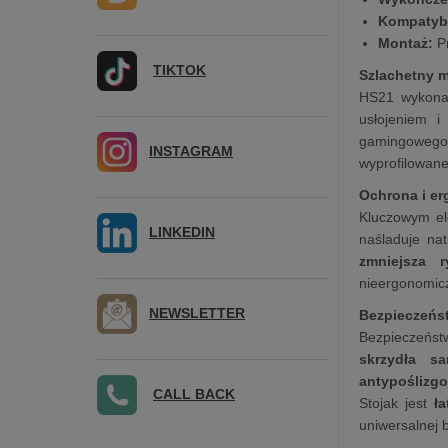
Kompatyb
Montaż:
Pr
TIKTOK
Szlachetny m
HS21 wykonan
usłojeniem i
gamingowego
INSTAGRAM
wyprofilowane
Ochrona i e
Kluczowym el
LINKEDIN
naśladuje na
zmniejsza r
nieergonomic
NEWSLETTER
Bezpieczeńst
Bezpieczeńst
skrzydła sa
antypośliz
CALL BACK
Stojak jest
ł
uniwersalnej 