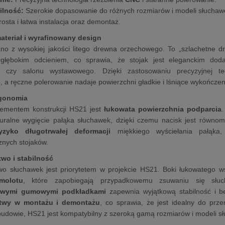
ilność:
Szerokie dopasowanie do różnych rozmiarów i modeli słuchaw
osta i łatwa instalacja oraz demontaż.
ateriał i wyrafinowany design
o z wysokiej jakości litego drewna orzechowego. To „szlachetne dr
 głębokim odcieniem, co sprawia, że stojak jest eleganckim do
 czy salonu wystawowego. Dzięki zastosowaniu precyzyjnej tech
, a ręczne polerowanie nadaje powierzchni gładkie i lśniące wykończen
rgonomia
ementem konstrukcji HS21 jest
łukowata powierzchnia podparcia
.
turalne wygięcie pałąka słuchawek, dzięki czemu nacisk jest równo
yzyko długotrwałej deformacji
miękkiego wyściełania pałąka
znych stojaków.
wo i stabilność
wo słuchawek jest priorytetem w projekcie HS21. Boki łukowatego 
molotu
, które zapobiegają przypadkowemu zsuwaniu się słu
gowymi gumowymi podkładkami
zapewnia wyjątkową stabilność i b
atwy w montażu i demontażu
, co sprawia, że jest idealny do prze
budowie, HS21 jest kompatybilny z szeroką gamą rozmiarów i modeli s