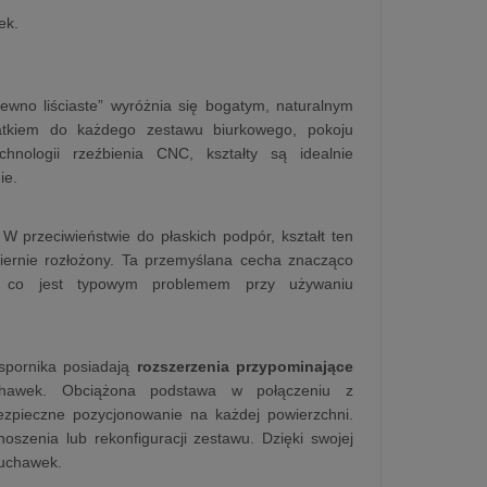
ek.
ewno liściaste” wyróżnia się bogatym, naturalnym
datkiem do każdego zestawu biurkowego, pokoju
nologii rzeźbienia CNC, kształty są idealnie
ie.
 W przeciwieństwie do płaskich podpór, kształt ten
miernie rozłożony. Ta przemyślana cecha znacząco
, co jest typowym problemem przy używaniu
wspornika posiadają
rozszerzenia przypominające
chawek. Obciążona podstawa w połączeniu z
ezpieczne pozycjonowanie na każdej powierzchni.
noszenia lub rekonfiguracji zestawu. Dzięki swojej
łuchawek.