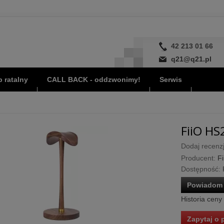
42 213 01 66
q21@q21.pl
 ratalny
CALL BACK - oddzwonimy!
Serwis
FiiO HS
Dodaj recenzj
Producent:
Fi
Dostępność:
Powiadom 
Historia ceny
Zapytaj o 