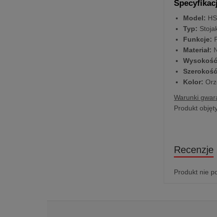
Specyfikac
Model:
HS
Typ:
Stojak
Funkcje:
P
Materiał:
N
Wysokość
Szerokość
Kolor:
Orz
Warunki gwara
Produkt objęt
Recenzje
Produkt nie p