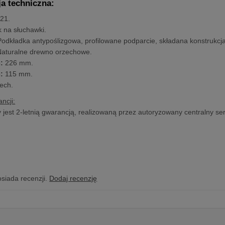
ja techniczna:
21.
 na słuchawki.
odkładka antypoślizgowa, profilowane podparcie, składana konstrukcja
aturalne drewno orzechowe.
:
226 mm.
:
115 mm.
ech.
ncji:
y jest 2-letnią gwarancją, realizowaną przez autoryzowany centralny ser
osiada recenzji.
Dodaj recenzję