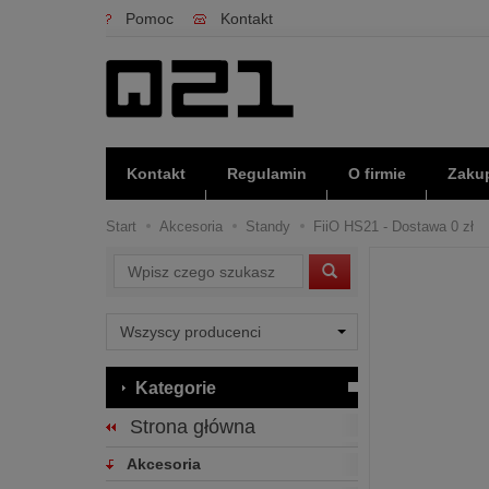
Pomoc
Kontakt
Kontakt
Regulamin
O firmie
Zakup
Start
Akcesoria
Standy
FiiO HS21 - Dostawa 0 zł
Wyszukaj
Kategorie
Strona główna
Akcesoria