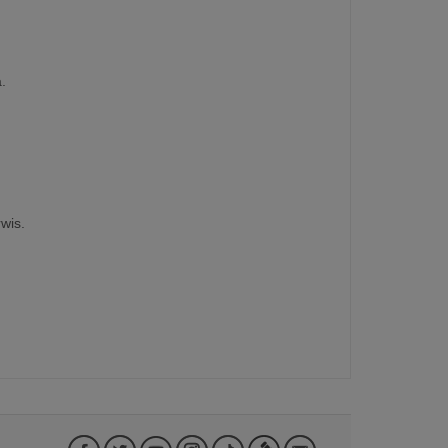
.
wis.