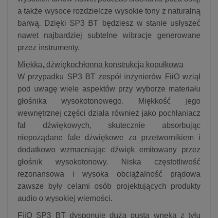
a także wysoce rozdzielcze wysokie tony z naturalną
barwą. Dzięki SP3 BT będziesz w stanie usłyszeć
nawet najbardziej subtelne wibracje generowane
przez instrumenty.
Miękka, dźwiękochłonna konstrukcja kopułkowa
W przypadku SP3 BT zespół inżynierów FiiO wziął
pod uwagę wiele aspektów przy wyborze materiału
głośnika wysokotonowego. Miękkość jego
wewnętrznej części działa również jako pochłaniacz
fal dźwiękowych, skutecznie absorbując
niepożądane fale dźwiękowe za przetwornikiem i
dodatkowo wzmacniając dźwięk emitowany przez
głośnik wysokotonowy. Niska częstotliwość
rezonansowa i wysoka obciążalność prądowa
zawsze były celami osób projektujących produkty
audio o wysokiej wierności.
FiiO SP3 BT dysponuje dużą pustą wnęką z tyłu