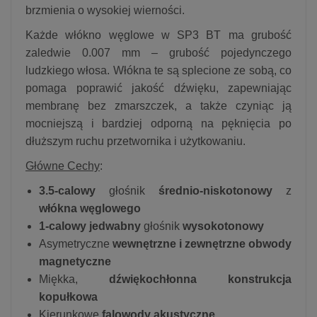
brzmienia o wysokiej wierności.
Każde włókno węglowe w SP3 BT ma grubość
zaledwie 0.007 mm – grubość pojedynczego
ludzkiego włosa. Włókna te są splecione ze sobą, co
pomaga poprawić jakość dźwięku, zapewniając
membranę bez zmarszczek, a także czyniąc ją
mocniejszą i bardziej odporną na pęknięcia po
dłuższym ruchu przetwornika i użytkowaniu.
Główne Cechy
:
3.5-calowy
głośnik
średnio-niskotonowy
z
włókna węglowego
1-calowy jedwabny
głośnik
wysokotonowy
Asymetryczne
wewnętrzne i zewnętrzne obwody
magnetyczne
Miękka,
dźwiękochłonna konstrukcja
kopułkowa
Kierunkowe
falowody akustyczne