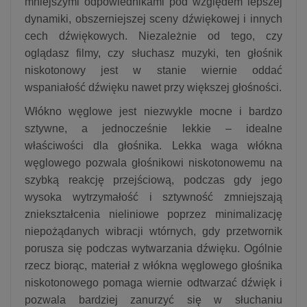
mniejszymi odpowiednikami pod względem lepszej
dynamiki, obszerniejszej sceny dźwiękowej i innych
cech dźwiękowych. Niezależnie od tego, czy
oglądasz filmy, czy słuchasz muzyki, ten głośnik
niskotonowy jest w stanie wiernie oddać
wspaniałość dźwięku nawet przy większej głośności.
Włókno węglowe jest niezwykle mocne i bardzo
sztywne, a jednocześnie lekkie – idealne
właściwości dla głośnika. Lekka waga włókna
węglowego pozwala głośnikowi niskotonowemu na
szybką reakcję przejściową, podczas gdy jego
wysoka wytrzymałość i sztywność zmniejszają
zniekształcenia nieliniowe poprzez minimalizację
niepożądanych wibracji wtórnych, gdy przetwornik
porusza się podczas wytwarzania dźwięku. Ogólnie
rzecz biorąc, materiał z włókna węglowego głośnika
niskotonowego pomaga wiernie odtwarzać dźwięk i
pozwala bardziej zanurzyć się w słuchaniu