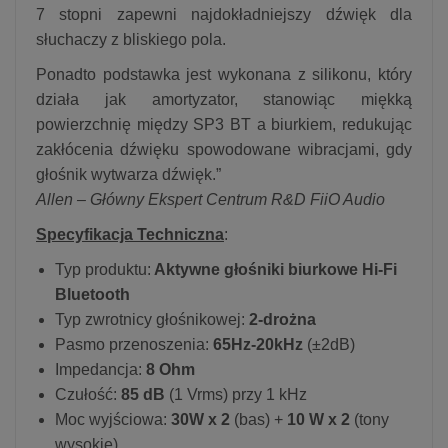
7 stopni zapewni najdokładniejszy dźwięk dla
słuchaczy z bliskiego pola.
Ponadto podstawka jest wykonana z silikonu, który
działa jak amortyzator, stanowiąc miękką
powierzchnię między SP3 BT a biurkiem, redukując
zakłócenia dźwięku spowodowane wibracjami, gdy
głośnik wytwarza dźwięk.”
Allen – Główny Ekspert Centrum R&D FiiO Audio
Specyfikacja Techniczna
:
Typ produktu:
Aktywne głośniki biurkowe Hi-Fi
Bluetooth
Typ zwrotnicy głośnikowej:
2-drożna
Pasmo przenoszenia:
65Hz-20kHz
(±2dB)
Impedancja:
8 Ohm
Czułość:
85 dB
(1 Vrms) przy 1 kHz
Moc wyjściowa:
30W x 2
(bas) +
10 W x 2
(tony
wysokie)