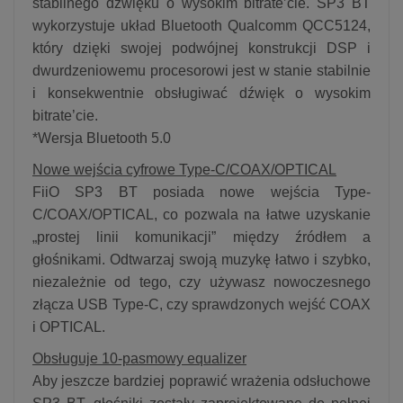
stabilnego dźwięku o wysokim bitrate’cie. SP3 BT
wykorzystuje układ Bluetooth Qualcomm QCC5124,
który dzięki swojej podwójnej konstrukcji DSP i
dwurdzeniowemu procesorowi jest w stanie stabilnie
i konsekwentnie obsługiwać dźwięk o wysokim
bitrate’cie.
*Wersja Bluetooth 5.0
Nowe wejścia cyfrowe Type-C/COAX/OPTICAL
FiiO SP3 BT posiada nowe wejścia Type-
C/COAX/OPTICAL, co pozwala na łatwe uzyskanie
„prostej linii komunikacji” między źródłem a
głośnikami. Odtwarzaj swoją muzykę łatwo i szybko,
niezależnie od tego, czy używasz nowoczesnego
złącza USB Type-C, czy sprawdzonych wejść COAX
i OPTICAL.
Obsługuje 10-pasmowy equalizer
Aby jeszcze bardziej poprawić wrażenia odsłuchowe