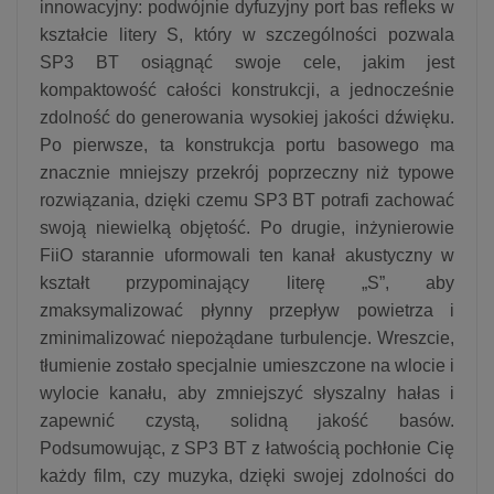
innowacyjny: podwójnie dyfuzyjny port bas refleks w
kształcie litery S, który w szczególności pozwala
SP3 BT osiągnąć swoje cele, jakim jest
kompaktowość całości konstrukcji, a jednocześnie
zdolność do generowania wysokiej jakości dźwięku.
Po pierwsze, ta konstrukcja portu basowego ma
znacznie mniejszy przekrój poprzeczny niż typowe
rozwiązania, dzięki czemu SP3 BT potrafi zachować
swoją niewielką objętość. Po drugie, inżynierowie
FiiO starannie uformowali ten kanał akustyczny w
kształt przypominający literę „S”, aby
zmaksymalizować płynny przepływ powietrza i
zminimalizować niepożądane turbulencje. Wreszcie,
tłumienie zostało specjalnie umieszczone na wlocie i
wylocie kanału, aby zmniejszyć słyszalny hałas i
zapewnić czystą, solidną jakość basów.
Podsumowując, z SP3 BT z łatwością pochłonie Cię
każdy film, czy muzyka, dzięki swojej zdolności do