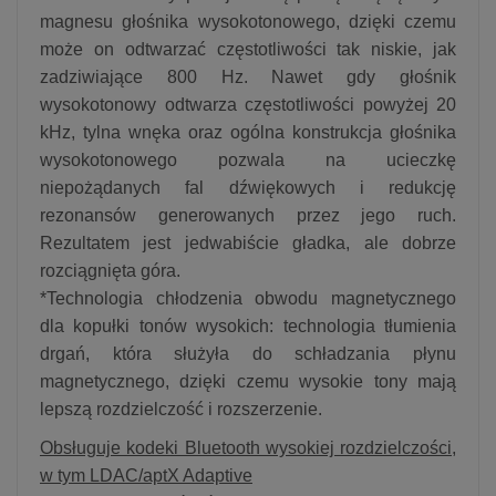
magnesu głośnika wysokotonowego, dzięki czemu
może on odtwarzać częstotliwości tak niskie, jak
zadziwiające 800 Hz. Nawet gdy głośnik
wysokotonowy odtwarza częstotliwości powyżej 20
kHz, tylna wnęka oraz ogólna konstrukcja głośnika
wysokotonowego pozwala na ucieczkę
niepożądanych fal dźwiękowych i redukcję
rezonansów generowanych przez jego ruch.
Rezultatem jest jedwabiście gładka, ale dobrze
rozciągnięta góra.
*Technologia chłodzenia obwodu magnetycznego
dla kopułki tonów wysokich: technologia tłumienia
drgań, która służyła do schładzania płynu
magnetycznego, dzięki czemu wysokie tony mają
lepszą rozdzielczość i rozszerzenie.
Obsługuje kodeki Bluetooth wysokiej rozdzielczości,
w tym LDAC/aptX Adaptive