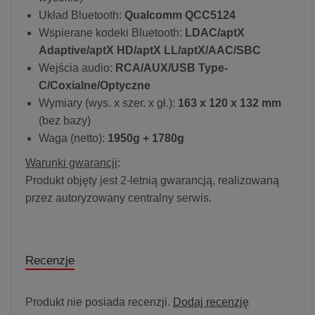
Układ Bluetooth:
Qualcomm QCC5124
Wspierane kodeki Bluetooth:
LDAC/aptX
Adaptive/aptX HD/aptX LL/aptX/AAC/SBC
Wejścia audio:
RCA/AUX/USB Type-
C/Coxialne/Optyczne
Wymiary (wys. x szer. x gł.):
163 x 120 x 132 mm
(bez bazy)
Waga (netto):
1950g + 1780g
Warunki gwarancji
:
Produkt objęty jest 2-letnią gwarancją, realizowaną
przez autoryzowany centralny serwis.
Recenzje
Produkt nie posiada recenzji.
Dodaj recenzję