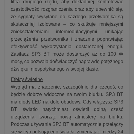
filtra drugiego rzędu, aby dokładniej kontrolować
częstotliwość rozgraniczenia oraz aby upewnić się,
że sygnały wysyłane do każdego przetwornika są
skuteczniej izolowane – co skutkuje mniejszymi
zniekształceniami intermodulacyjnymi, unikając
przeciążenia przetwornika i znacznie poprawiając
efektywność wykorzystania dostarczanej energii.
Zasilacz SP3 BT może dostarczyć aż do 100 W
mocy, co pozwala doświadczyć naprawdę potężnego
dźwięku, niespotykanego w swojej klasie.
Efekty świetlne
Wygląd ma znaczenie, szczególnie dla czegoś, co
będzie dobrze widoczne na twoim biurku. SP3 BT
ma diody LED na dole obudowy. Gdy włączysz SP3
BT, światło natychmiast oświetli dolną część
urządzenia, tworząc nową atmosferę na biurku.
Podczas używania SP3 BT automatycznie przełączy
się w tryb pulsującego światła, zmieniając między 24