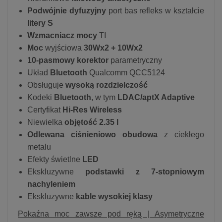
Podwójnie dyfuzyjny
port bas refleks w kształcie
litery S
Wzmacniacz mocy
TI
Moc
wyjściowa
30Wx2 + 10Wx2
10-pasmowy korektor
parametryczny
Układ
Bluetooth
Qualcomm QCC5124
Obsługuje
wysoką rozdzielczość
Kodeki
Bluetooth
, w tym
LDAC/aptX Adaptive
Certyfikat
Hi-Res Wireless
Niewielka
objętość 2.35 l
Odlewana ciśnieniowo obudowa
z ciekłego
metalu
Efekty świetlne
LED
Ekskluzywne
podstawki z 7-stopniowym
nachyleniem
Ekskluzywne
kable wysokiej klasy
Pokaźna moc zawsze pod ręką | Asymetryczne