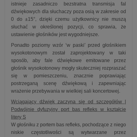
istnieje zasadniczo bezstratna transmisja fal
dźwiękowych dla słuchaczy poza osią w zakresie od
0 do ±15°, dzięki czemu użytkownicy nie muszą
słuchać w określonej pozycji, co sprawia, że
ustawienie głośników jest wygodniejsze.
Ponadto poziomy wzór ‘w paski’ przed głośnikiem
wysokotonowym został zaprojektowany w taki
sposób, aby fale dźwiękowe emitowane przez
głośnik wysokotonowy mogły skuteczniej rozpraszać
się w pomieszczeniu, znacznie poprawiając
postrzeganą scenę dźwiękową i zapewniając
wrażenie przebywania w wielkiej sali koncertowej.
Wciągający dźwięk zaczyna się od szczegółów |
Podwójnie dyfuzyjny port bas refleks w kształcie
litery S
W głośniku z portem bas refleks, pochodzące z niego
niskie częstotliwości są wytwarzane przez