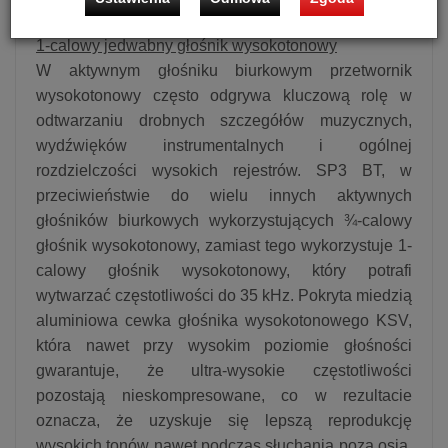
bez względu na to, jakiej muzyki się słucha.
1-calowy jedwabny głośnik wysokotonowy
W aktywnym głośniku biurkowym przetwornik
wysokotonowy często odgrywa kluczową rolę w
odtwarzaniu drobnych szczegółów muzycznych,
wydźwięków instrumentalnych i ogólnej
rozdzielczości wysokich rejestrów. SP3 BT, w
przeciwieństwie do wielu innych aktywnych
głośników biurkowych wykorzystujących ¾-calowy
głośnik wysokotonowy, zamiast tego wykorzystuje 1-
calowy głośnik wysokotonowy, który potrafi
wytwarzać częstotliwości do 35 kHz. Pokryta miedzią
aluminiowa cewka głośnika wysokotonowego KSV,
która nawet przy wysokim poziomie głośności
gwarantuje, że ultra-wysokie częstotliwości
pozostają nieskompresowane, co w rezultacie
oznacza, że uzyskuje się lepszą reprodukcję
wysokich tonów nawet podczas słuchania poza osią,