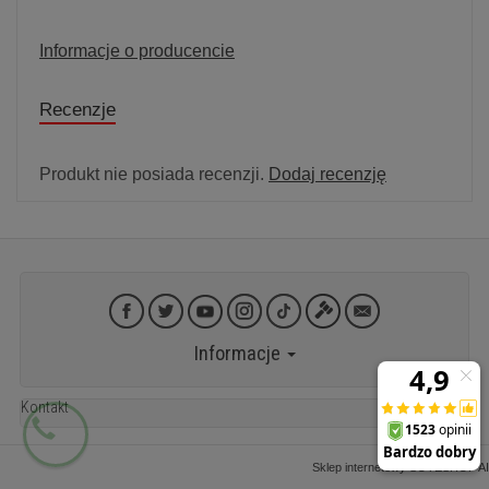
Informacje o producencie
Recenzje
Produkt nie posiada recenzji.
Dodaj recenzję
Informacje
Kontakt
Sklep internetowy SOTESHOP AI