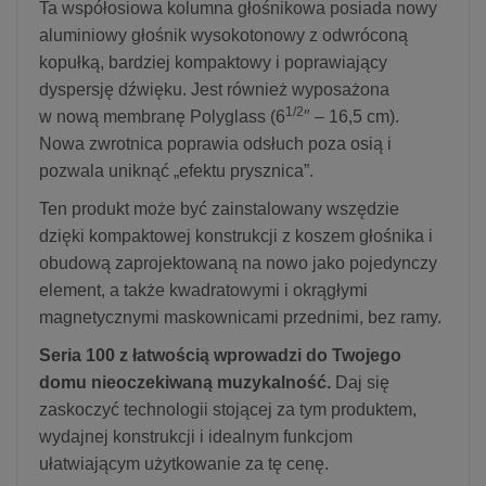
Ta współosiowa kolumna głośnikowa posiada nowy
aluminiowy głośnik wysokotonowy z odwróconą
kopułką, bardziej kompaktowy i poprawiający
dyspersję dźwięku. Jest również wyposażona
1/2
w nową membranę Polyglass (6
″ – 16,5 cm).
Nowa zwrotnica poprawia odsłuch poza osią i
pozwala uniknąć „efektu prysznica”.
Ten produkt może być zainstalowany wszędzie
dzięki kompaktowej konstrukcji z koszem głośnika i
obudową zaprojektowaną na nowo jako pojedynczy
element, a także kwadratowymi i okrągłymi
magnetycznymi maskownicami przednimi, bez ramy.
Seria 100 z łatwością wprowadzi do Twojego
domu nieoczekiwaną muzykalność.
Daj się
zaskoczyć technologii stojącej za tym produktem,
wydajnej konstrukcji i idealnym funkcjom
ułatwiającym użytkowanie za tę cenę.