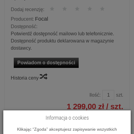
Dodaj recenzję:
Focal
Producent:
Dostępność:
Potwierdź dostępność mailowo lub telefonicznie.
Dostępność produktu deklarowana w magazynie
dostawcy.
Powiadom o dostępności
Historia ceny
Ilość:
szt.
1 299,00 zł
/ szt.
Informacja o cookies
dodaj do koszyka
Klikając “Zgoda” akceptujesz zapisywanie wszystkich