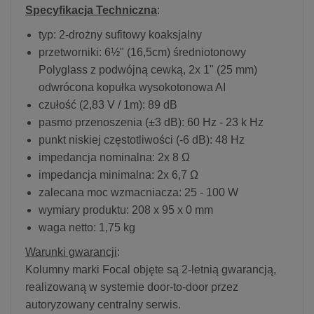
Specyfikacja Techniczna
:
typ: 2-drożny sufitowy koaksjalny
przetworniki: 6½" (16,5cm) średniotonowy
Polyglass z podwójną cewką, 2x 1" (25 mm)
odwrócona kopułka wysokotonowa AI
czułość (2,83 V / 1m): 89 dB
pasmo przenoszenia (±3 dB): 60 Hz - 23 k Hz
punkt niskiej częstotliwości (-6 dB): 48 Hz
impedancja nominalna: 2x 8 Ω
impedancja minimalna: 2x 6,7 Ω
zalecana moc wzmacniacza: 25 - 100 W
wymiary produktu: 208 x 95 x 0 mm
waga netto: 1,75 kg
Warunki gwarancji
:
Kolumny marki Focal objęte są 2-letnią gwarancją,
realizowaną w systemie door-to-door przez
autoryzowany centralny serwis.