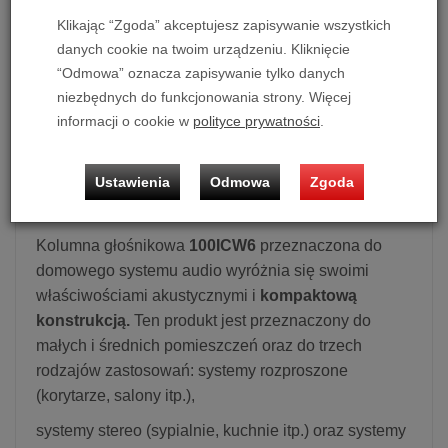
Klikając “Zgoda” akceptujesz zapisywanie wszystkich
danych cookie na twoim urządzeniu. Kliknięcie
Głośnik instalacyjny Focal 100 ICW 6
“Odmowa” oznacza zapisywanie tylko danych
Cena dotyczy 1 szt. kolumn.
niezbędnych do funkcjonowania strony. Więcej
informacji o cookie w
polityce prywatności
.
Możliwość zakupu produktu w bezpłatnym systemie
ratalnym 0% na 10, 20 i 30 miesięcy lub specjalna oferta!
Ustawienia
Odmowa
Zgoda
Głośnik instalacyjny Focal 100 ICW 6
Kolumna głośnikowa
100ICW6
przeznaczona do
domowego systemu audio wyróżnia się swoimi
właściwościami akustycznymi i
kompaktową
konstrukcją.
Ten produkt jest przeznaczony do
małych i średnich pomieszczeń oraz do trzech
rodzajów zastosowań: systemy rozproszone
(korytarze, salony itp.),
systemy stereo (sypialnie, kuchnie itp.) oraz systemy