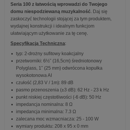
Seria 100 z łatwością wprowadzi do Twojego
domu niespodziewaną muzykalność
. Daj się
zaskoczyć technologii stojącej za tym produktem,
wydajnej konstrukcji i idealnym funkcjom
ułatwiającym użytkowanie za tę cenę.
Specyfikacja Techniczna
:
typ: 2-drożny sufitowy koakcjalny
przetworniki: 6½" (16,5cm) średniotonowy
Polyglass, 1" (25 mm) odwrócona kopułka
wysokotonowa AI
czułość (2,83 V / 1m): 89 dB
pasmo przenoszenia (±3 dB): 62 Hz - 23 k Hz
punkt niskiej częstotliwości (-6 dB): 50 Hz
impedancja nominalna: 8 Ω
impedancja minimalna: 7.3 Ω
zalecana moc wzmacniacza: 25 - 100 W
wymiary produktu: 208 x 95 x 0 mm