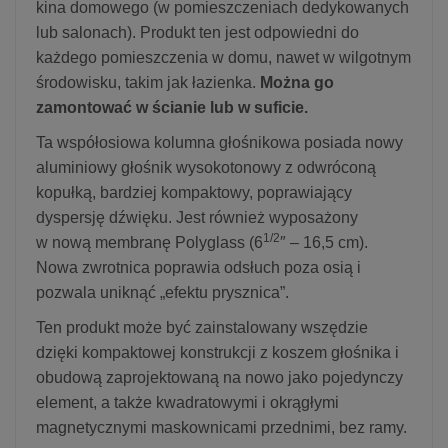
kina domowego (w pomieszczeniach dedykowanych
lub salonach). Produkt ten jest odpowiedni do
każdego pomieszczenia w domu, nawet w wilgotnym
środowisku, takim jak łazienka.
Można go
zamontować w ścianie lub w suficie.
Ta współosiowa kolumna głośnikowa posiada nowy
aluminiowy głośnik wysokotonowy z odwróconą
kopułką, bardziej kompaktowy, poprawiający
dyspersję dźwięku. Jest również wyposażony
1/2
w nową membranę Polyglass (6
″ – 16,5 cm).
Nowa zwrotnica poprawia odsłuch poza osią i
pozwala uniknąć „efektu prysznica”.
Ten produkt może być zainstalowany wszędzie
dzięki kompaktowej konstrukcji z koszem głośnika i
obudową zaprojektowaną na nowo jako pojedynczy
element, a także kwadratowymi i okrągłymi
magnetycznymi maskownicami przednimi, bez ramy.