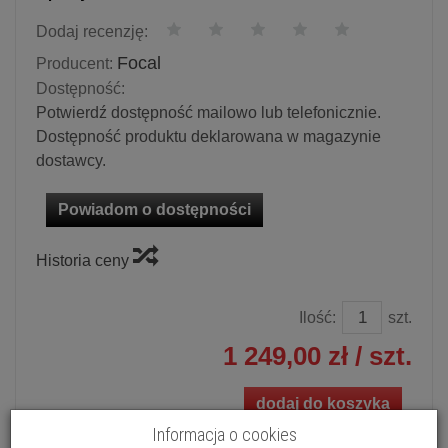
Dodaj recenzję:
Focal
Producent:
Dostępność:
Potwierdź dostępność mailowo lub telefonicznie.
Dostępność produktu deklarowana w magazynie
dostawcy.
Powiadom o dostępności
Historia ceny
Ilość:
szt.
1 249,00 zł
/ szt.
dodaj do koszyka
Informacja o cookies