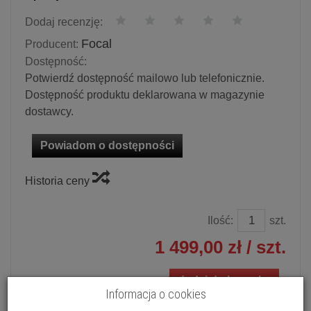
Dodaj recenzję:
Focal
Producent:
Dostępność:
Potwierdź dostępność mailowo lub telefonicznie.
Dostępność produktu deklarowana w magazynie
dostawcy.
Powiadom o dostępności
Historia ceny
Ilość:
szt.
1 499,00 zł
/ szt.
dodaj do koszyka
Informacja o cookies