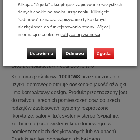
Klikając “Zgoda” akceptujesz zapisywanie wszystkich
danych cookie na twoim urządzeniu. Kliknięcie
Głośnik instalacyjny Focal 100 ICW 8
“Odmowa” oznacza zapisywanie tylko danych
niezbędnych do funkcjonowania strony. Więcej
Cena dotyczy 1 szt. kolumn.
informacji o cookie w
polityce prywatności
.
Możliwość zakupu produktu w bezpłatnym systemie
ratalnym 0% na 10, 20 i 30 miesięcy lub specjalna oferta!
Ustawienia
Odmowa
Zgoda
Głośnik instalacyjny Focal 100 ICW 8
Kolumna głośnikowa
100ICW8
przeznaczona do
użytku domowego oferuje doskonałą jakość dźwięku
i ma kompaktowy design. Produkt przeznaczony jest
do małych i średnich pomieszczeń oraz do trzech
rodzajów zastosowań: systemy rozproszone
(korytarze, salony itp.), systemy stereo (sypialnie,
kuchnie itp.) oraz systemy kina domowego (w
pomieszczeniach dedykowanych lub salonach).
Produkt ten jest odpowiedni do każdego