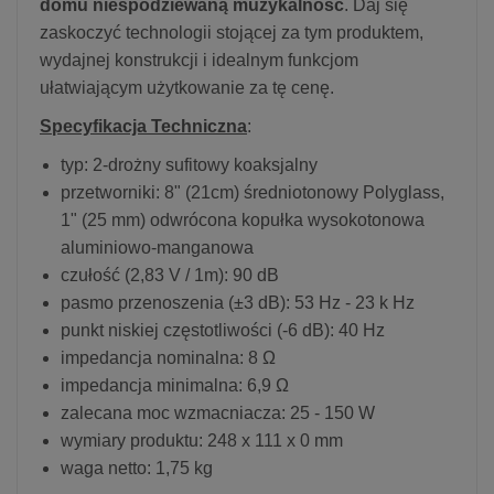
domu niespodziewaną muzykalność
. Daj się
zaskoczyć technologii stojącej za tym produktem,
wydajnej konstrukcji i idealnym funkcjom
ułatwiającym użytkowanie za tę cenę.
Specyfikacja Techniczna
:
typ: 2-drożny sufitowy koaksjalny
przetworniki: 8" (21cm) średniotonowy Polyglass,
1" (25 mm) odwrócona kopułka wysokotonowa
aluminiowo-manganowa
czułość (2,83 V / 1m): 90 dB
pasmo przenoszenia (±3 dB): 53 Hz - 23 k Hz
punkt niskiej częstotliwości (-6 dB): 40 Hz
impedancja nominalna: 8 Ω
impedancja minimalna: 6,9 Ω
zalecana moc wzmacniacza: 25 - 150 W
wymiary produktu: 248 x 111 x 0 mm
waga netto: 1,75 kg