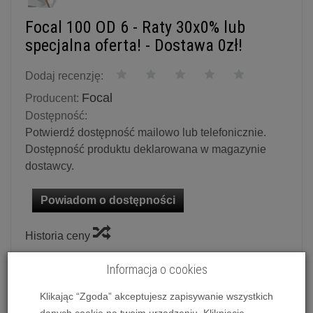
Focal 100 OD 6 - Raty 30x0% lub
specjalna oferta! - Dostawa 0zł!
Dodaj recenzję:
Focal
Producent:
Dostępność:
Potwierdź dostępność mailowo lub telefonicznie.
Dostępność produktu deklarowana w magazynie
dostawcy.
Powiadom o dostępności
Historia ceny
Kolorystyka
Informacja o cookies
Czarny
Klikając “Zgoda” akceptujesz zapisywanie wszystkich