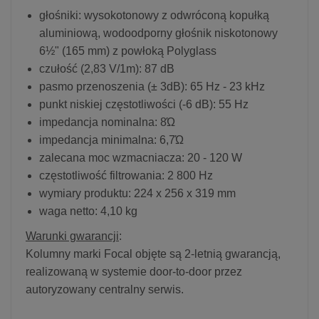
głośniki: wysokotonowy z odwróconą kopułką
aluminiową, wodoodporny głośnik niskotonowy
6½" (165 mm) z powłoką Polyglass
czułość (2,83 V/1m): 87 dB
pasmo przenoszenia (± 3dB): 65 Hz - 23 kHz
punkt niskiej częstotliwości (-6 dB): 55 Hz
impedancja nominalna: 8Ώ
impedancja minimalna: 6,7Ώ
zalecana moc wzmacniacza: 20 - 120 W
częstotliwość filtrowania: 2 800 Hz
wymiary produktu: 224 x 256 x 319 mm
waga netto: 4,10 kg
Warunki gwarancji
:
Kolumny marki Focal objęte są 2-letnią gwarancją,
realizowaną w systemie door-to-door przez
autoryzowany centralny serwis.