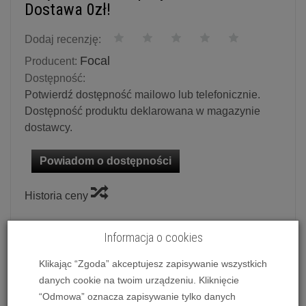
Dostawa 0zł!
Dodaj recenzję:
Focal
Producent:
Dostępność:
Potwierdź dostępność mailowo lub telefonicznie.
Dostępność produktu deklarowana w magazynie
dostawcy.
Powiadom o dostępności
Historia ceny
Ilość:
kpl.
Informacja o cookies
8 799,00 zł
/ kpl.
Klikając “Zgoda” akceptujesz zapisywanie wszystkich
danych cookie na twoim urządzeniu. Kliknięcie
dodaj do koszyka
“Odmowa” oznacza zapisywanie tylko danych