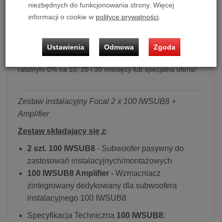
niezbędnych do funkcjonowania strony. Więcej
informacji o cookie w
polityce prywatności
.
Zestaw instalacyjny Focal 2 x 100 IWSUB8 + Amplifier
Ustawienia
Odmowa
Zgoda
Możliwość zakupu produktu w bezpłatnym systemie
ratalnym 0% na 10, 20 i 30 miesięcy lub specjalna oferta!
Zestaw instalacyjny Focal 2 x 100 IWSUB8 +
Amplifier
Zestaw składający się z
:
2 szt. 100 IWSUB8
- Subwoofer pasywny do
zastosowań instalacyjnych/montażowych
100 IWSUB8 Amplifier
- Wzmacniacz
zintegrowany dedykowany dla subwoofera
instalacyjnego 100 IWSUB8
Specyfikacja Techniczna
100 IWSUB8
: