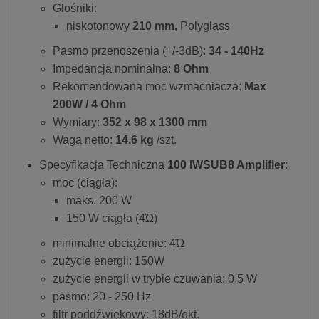
Głośniki:
niskotonowy
210 mm,
Polyglass
Pasmo przenoszenia (+/-3dB):
34 - 140Hz
Impedancja nominalna:
8 Ohm
Rekomendowana moc wzmacniacza:
Max
200W / 4 Ohm
Wymiary:
352 x 98 x 1300 mm
Waga netto:
14.6 kg
/szt.
Specyfikacja Techniczna
100 IWSUB8 Amplifier
:
moc (ciągła):
maks. 200 W
150 W ciągła (4Ώ)
minimalne obciążenie: 4Ώ
zużycie energii: 150W
zużycie energii w trybie czuwania: 0,5 W
pasmo: 20 - 250 Hz
filtr poddźwiękowy: 18dB/okt.