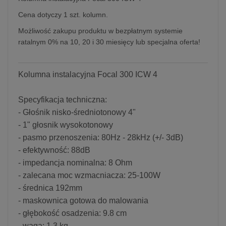
Cena dotyczy 1 szt. kolumn.
Możliwość zakupu produktu w bezpłatnym systemie
ratalnym 0% na 10, 20 i 30 miesięcy lub specjalna oferta!
Kolumna instalacyjna Focal 300 ICW 4
Specyfikacja techniczna:
- Głośnik nisko-średniotonowy 4"
- 1" głosnik wysokotonowy
- pasmo przenoszenia: 80Hz - 28kHz (+/- 3dB)
- efektywność: 88dB
- impedancja nominalna: 8 Ohm
- zalecana moc wzmacniacza: 25-100W
- średnica 192mm
- maskownica gotowa do malowania
- głębokość osadzenia: 9.8 cm
- waga: 1,3 kg