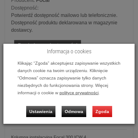
Focal
Producent:
Dostępność:
Potwierdź dostępność mailowo lub telefonicznie.
Dostępność produktu deklarowana w magazynie
dostawcy.
Powiadom o dostępności
Informacja o cookies
Historia ceny
Klikając “Zgoda” akceptujesz zapisywanie wszystkich
danych cookie na twoim urządzeniu. Kliknięcie
Ilość:
szt.
“Odmowa” oznacza zapisywanie tylko danych
niezbędnych do funkcjonowania strony. Więcej
1 699,00 zł
/ szt.
informacji o cookie w
polityce prywatności
.
dodaj do koszyka
Ustawienia
Odmowa
Zgoda
Kolumna instalacyjna Focal 300 ICW 4