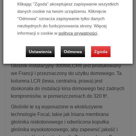
Klikając “Zgoda” akceptujesz zapisywanie wszystkich
Głośnik instalacyjny Focal 300 IW 6 LCR
danych cookie na twoim urządzeniu. Kliknięcie
“Odmowa” oznacza zapisywanie tylko danych
Cena dotyczy 1 szt. kolumn.
niezbędnych do funkcjonowania strony. Więcej
Możliwość zakupu produktu w bezpłatnym systemie
informacji o cookie w
polityce prywatności
.
ratalnym 0% na 10, 20 i 30 miesięcy lub specjalna oferta!
Ustawienia
Odmowa
Zgoda
Głośnik instalacyjny Focal 300 IW 6 LCR
Głośnik instalacyjny 300IWLCR6 jest produkowany
we Francji i przeznaczony do użytku domowego. Ta
kolumna LCR (lewa, centralna, prawa) jest
doskonała do instalacji kina domowego bez żadnych
kompromisów, w pomieszczeniach do 320 ft².
Głośniki te są wyposażone w ekskluzywne
technologie Focal, takie jak lniana membrana
głośnika niskotonowego i odwrócona kopułka
głośnika wysokotonowego, aby zapewnić jakość i