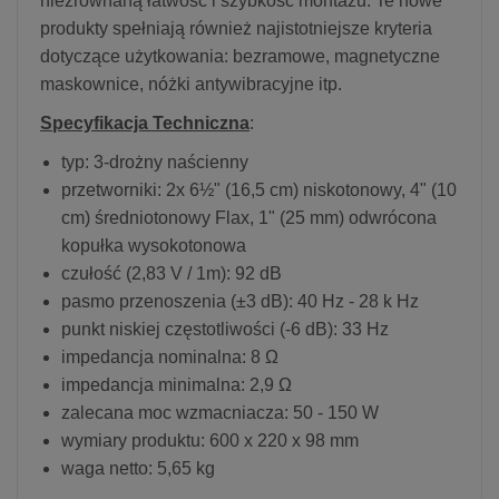
niezrównaną łatwość i szybkość montażu. Te nowe
produkty spełniają również najistotniejsze kryteria
dotyczące użytkowania: bezramowe, magnetyczne
maskownice, nóżki antywibracyjne itp.
Specyfikacja Techniczna
:
typ: 3-drożny naścienny
przetworniki: 2x 6½" (16,5 cm) niskotonowy, 4" (10
cm) średniotonowy Flax, 1" (25 mm) odwrócona
kopułka wysokotonowa
czułość (2,83 V / 1m): 92 dB
pasmo przenoszenia (±3 dB): 40 Hz - 28 k Hz
punkt niskiej częstotliwości (-6 dB): 33 Hz
impedancja nominalna: 8 Ω
impedancja minimalna: 2,9 Ω
zalecana moc wzmacniacza: 50 - 150 W
wymiary produktu: 600 x 220 x 98 mm
waga netto: 5,65 kg