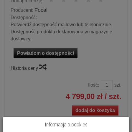
Dodaj recenzję:
Focal
Producent:
Dostępność:
Potwierdź dostępność mailowo lub telefonicznie.
Dostępność produktu deklarowana w magazynie
dostawcy.
Powiadom o dostępności
Historia ceny
Ilość:
szt.
4 799,00 zł
/ szt.
dodaj do koszyka
Informacja o cookies