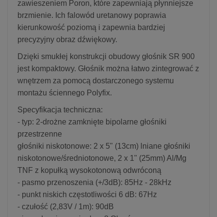
zawieszeniem Poron, które zapewniają płynniejsze
brzmienie. Ich falowód uretanowy poprawia
kierunkowość poziomą i zapewnia bardziej
precyzyjny obraz dźwiękowy.
Dzięki smukłej konstrukcji obudowy głośnik SR 900
jest kompaktowy. Głośnik można łatwo zintegrować z
wnętrzem za pomocą dostarczonego systemu
montażu ściennego Polyfix.
Specyfikacja techniczna:
- typ: 2-drożne zamknięte bipolarne głośniki
przestrzenne
głośniki niskotonowe: 2 x 5" (13cm) lniane głośniki
niskotonowe/średniotonowe, 2 x 1" (25mm) Al/Mg
TNF z kopułką wysokotonową odwróconą
- pasmo przenoszenia (+/3dB): 85Hz - 28kHz
- punkt niskich częstotliwości 6 dB: 67Hz
- czułość (2,83V / 1m): 90dB