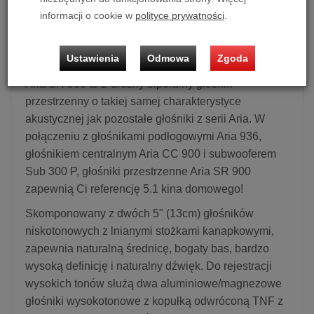
informacji o cookie w
polityce prywatności
.
Kolumna efektowa Focal Aria SR 900
Ustawienia
Odmowa
Zgoda
2-drożny bipolarny głośnik przestrzenny
Aria SR 900 to 2-drożny bipolarny głośnik
przestrzenny o takiej samej charakterystyce
akustycznej jak pozostałe głośniki z serii Aria. W
połączeniu z głośnikami podłogowymi Aria 936,
głośnikiem centralnym Aria CC 900 i subwooferem
Sub 300 P, głośniki przestrzenne Aria SR 900
zapewnią Ci referencję 5.1 kina domowego!
Skomponowany z dwóch 5" (13cm) głośników
niskotonowych z lnianymi stożkami kanapkowymi,
zapewnia naturalną średnicę, bogaty bas, bardzo
wysoką definicję i naturalny dźwięk. Do rejestracji
wysokich tonów służą dwa aluminiowe/magnezowe
głośniki wysokotonowe z kopułką odwróconą TNF z