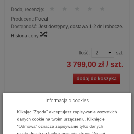
Dodaj recenzję:
Focal
Producent:
Dostępność:
Jest dostępny, dostawa 1-2 dni robocze.
Historia ceny
Ilość:
szt.
3 799,00 zł
/ szt.
dodaj do koszyka
Informacja o cookies
Kolumna efektowa Focal Aria SR 900
Klikając “Zgoda” akceptujesz zapisywanie wszystkich
Cena dotyczy 1 szt. kolumn.
danych cookie na twoim urządzeniu. Kliknięcie
Możliwość zakupu produktu w bezpłatnym systemie
“Odmowa” oznacza zapisywanie tylko danych
ratalnym 0% na 10, 20 i 30 miesięcy lub specjalna oferta!
niezbędnych do funkcjonowania strony. Więcej